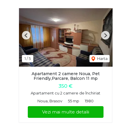
Previous
Next
1
/
5
Harta
Apartament 2 camere Noua, Pet
Friendly,Parcare, Balcon 11 mp
350 €
Apartament cu 2 camere de închiriat
Noua, Brasov
55 mp
1980
Vezi mai multe detalii