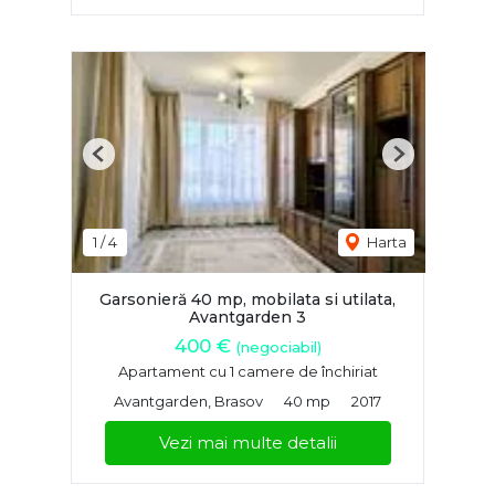
Previous
Next
1
/
4
Harta
Garsonieră 40 mp, mobilata si utilata,
Avantgarden 3
400 €
(negociabil)
Apartament cu 1 camere de închiriat
Avantgarden, Brasov
40 mp
2017
Vezi mai multe detalii