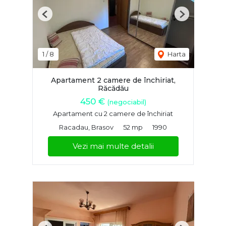
Previous
Next
1
/
8
Harta
Apartament 2 camere de închiriat,
Răcădău
450 €
(negociabil)
Apartament cu 2 camere de închiriat
Racadau, Brasov
52 mp
1990
Vezi mai multe detalii