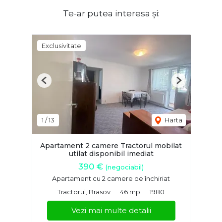
Te-ar putea interesa și:
Exclusivitate
Previous
Next
1
/
13
Harta
Apartament 2 camere Tractorul mobilat
utilat disponibil imediat
390 €
(negociabil)
Apartament cu 2 camere de închiriat
Tractorul, Brasov
46 mp
1980
Vezi mai multe detalii