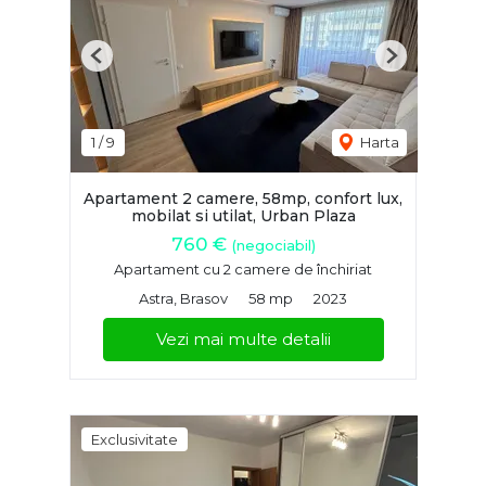
Previous
Next
1
/
9
Harta
Apartament 2 camere, 58mp, confort lux,
mobilat si utilat, Urban Plaza
760 €
(negociabil)
Apartament cu 2 camere de închiriat
Astra, Brasov
58 mp
2023
Vezi mai multe detalii
Exclusivitate