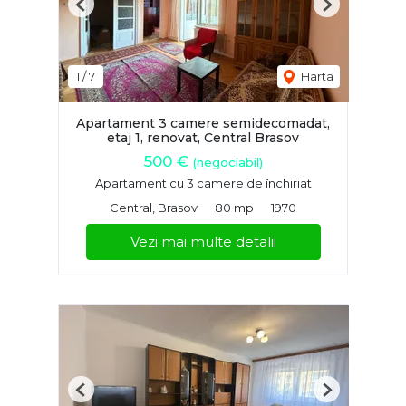
Previous
Next
1
/
7
Harta
Apartament 3 camere semidecomadat,
etaj 1, renovat, Central Brasov
500 €
(negociabil)
Apartament cu 3 camere de închiriat
Central, Brasov
80 mp
1970
Vezi mai multe detalii
Previous
Next