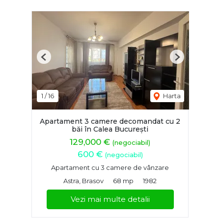
Previous
Next
1
/
16
Harta
Apartament 3 camere decomandat cu 2
băi în Calea București
129,000 €
(negociabil)
600 €
(negociabil)
Apartament cu 3 camere de vânzare
Astra, Brasov
68 mp
1982
Vezi mai multe detalii