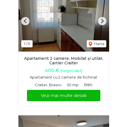
Previous
Next
1
/
9
Harta
Apartament 2 camere, Mobilat și utilat,
Cartier Craiter
400 €
(negociabil)
Apartament cu 2 camere de închiriat
Craiter, Brasov
50 mp
1980
Vezi mai multe detalii