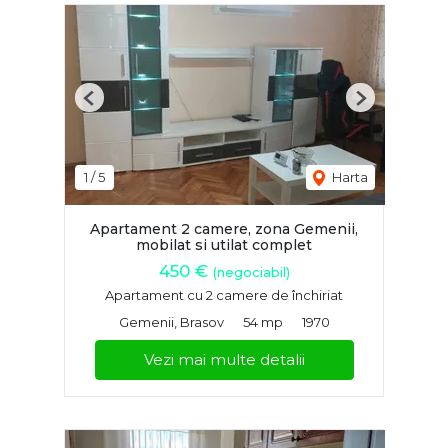
Previous
Next
1
/
5
Harta
Apartament 2 camere, zona Gemenii,
mobilat si utilat complet
450 €
(negociabil)
Apartament cu 2 camere de închiriat
Gemenii, Brasov
54 mp
1970
Vezi mai multe detalii