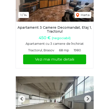
1
/
14
Harta
Apartament 3 Camere Decomandat, Etaj 1,
Tractorul
450 €
(negociabil)
Apartament cu 3 camere de închiriat
Tractorul, Brasov
68 mp
1980
Vezi mai multe detalii
Previous
Next