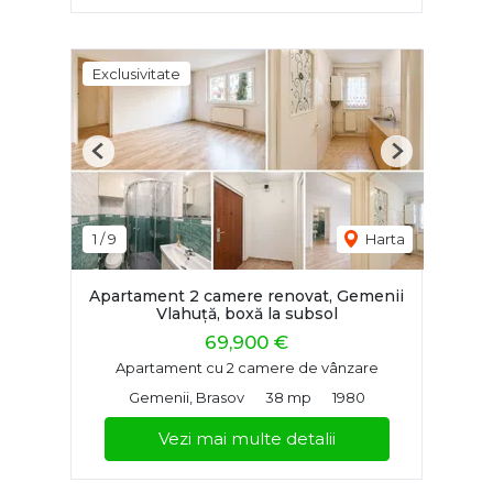
Exclusivitate
Previous
Next
1
/
9
Harta
Apartament 2 camere renovat, Gemenii
Vlahuță, boxă la subsol
69,900 €
Apartament cu 2 camere de vânzare
Gemenii, Brasov
38 mp
1980
Vezi mai multe detalii