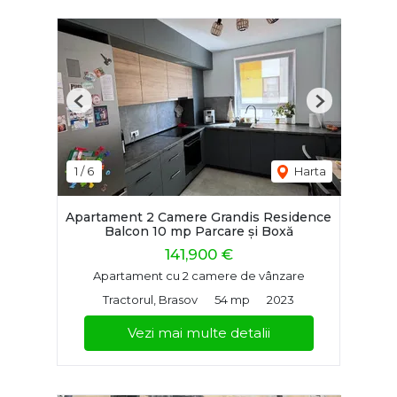
Previous
Next
1
/
6
Harta
Apartament 2 Camere Grandis Residence
Balcon 10 mp Parcare și Boxă
141,900 €
Apartament cu 2 camere de vânzare
Tractorul, Brasov
54 mp
2023
Vezi mai multe detalii