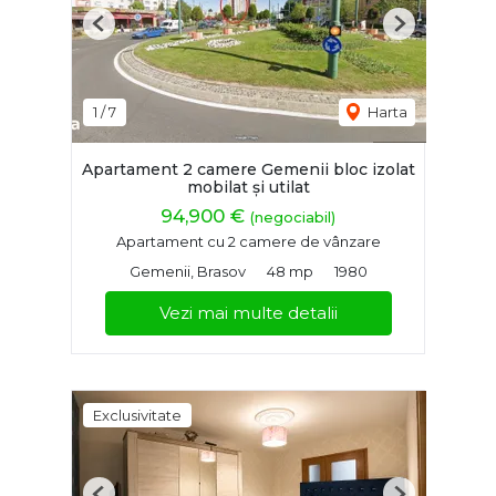
Previous
Next
1
/
7
Harta
Apartament 2 camere Gemenii bloc izolat
mobilat și utilat
94,900 €
(negociabil)
Apartament cu 2 camere de vânzare
Gemenii, Brasov
48 mp
1980
Vezi mai multe detalii
Exclusivitate