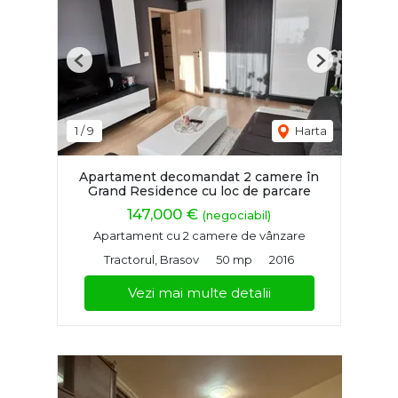
Previous
Next
1
/
9
Harta
Apartament decomandat 2 camere în
Grand Residence cu loc de parcare
147,000 €
(negociabil)
Apartament cu 2 camere de vânzare
Tractorul, Brasov
50 mp
2016
Vezi mai multe detalii