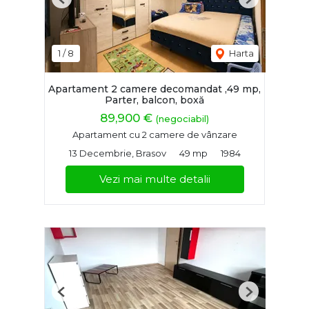
Previous
Next
1
/
8
Harta
Apartament 2 camere decomandat ,49 mp,
Parter, balcon, boxă
89,900 €
(negociabil)
Apartament cu 2 camere de vânzare
13 Decembrie, Brasov
49 mp
1984
Vezi mai multe detalii
Previous
Next