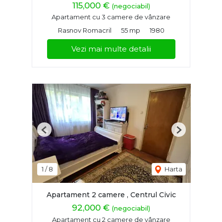
115,000 €
(negociabil)
Apartament cu 3 camere de vânzare
Rasnov Romacril
55 mp
1980
Vezi mai multe detalii
Previous
Next
1
/
8
Harta
Apartament 2 camere , Centrul Civic
92,000 €
(negociabil)
Apartament cu 2 camere de vânzare