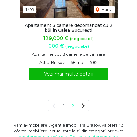
1
/
16
Harta
Apartament 3 camere decomandat cu 2
băi în Calea București
129,000 €
(negociabil)
600 €
(negociabil)
Apartament cu 3 camere de vânzare
Astra, Brasov
68 mp
1982
Vezi mai multe detalii
Pagina anterioară
Pagina următoare
1
2
Ramia-Imobiliare, Agenție imobiliară Brasov, va ofera 43
oferte imobiliare, actualizate la zi, din categorii precum
apartamente de vânzare Brasov
,
apartamente de