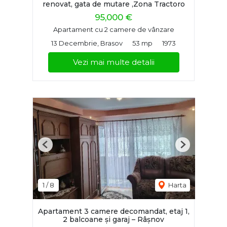
renovat, gata de mutare ,Zona Tractoro
95,000 €
Apartament cu 2 camere de vânzare
13 Decembrie, Brasov
53 mp
1973
Vezi mai multe detalii
Previous
Next
1
/
8
Harta
Apartament 3 camere decomandat, etaj 1,
2 balcoane și garaj – Râșnov