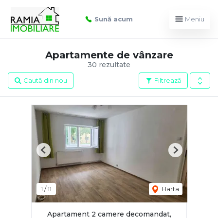
Sună acum
Meniu
Apartamente de vânzare
30 rezultate
Caută din nou
Filtrează
Previous
Next
1
/
11
Harta
Apartament 2 camere decomandat,