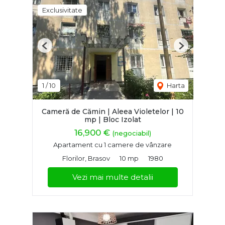
Exclusivitate
Previous
Next
1
/
10
Harta
Cameră de Cămin | Aleea Violetelor | 10
mp | Bloc Izolat
16,900 €
(negociabil)
Apartament cu 1 camere de vânzare
Florilor, Brasov
10 mp
1980
Vezi mai multe detalii