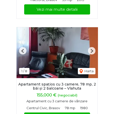
Vezi mai multe detalii
Previous
Next
1
/
8
Harta
Apartament spațios cu 3 camere, 78 mp, 2
băi și 2 balcoane – Vlahuta
155,000 €
(negociabil)
Apartament cu 3 camere de vânzare
Centrul Civic, Brasov
78 mp
1980