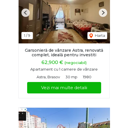
Previous
Next
1
/
9
Harta
Garsonieră de vânzare Astra, renovată
complet, ideală pentru investiti
62,900 €
(negociabil)
Apartament cu 1 camere de vânzare
Astra, Brasov
30 mp
1980
Vezi mai multe detalii