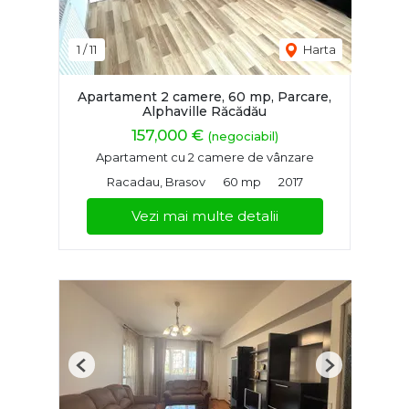
1
/
11
Harta
Apartament 2 camere, 60 mp, Parcare,
Alphaville Răcădău
157,000 €
(negociabil)
Apartament cu 2 camere de vânzare
Racadau, Brasov
60 mp
2017
Vezi mai multe detalii
Previous
Next