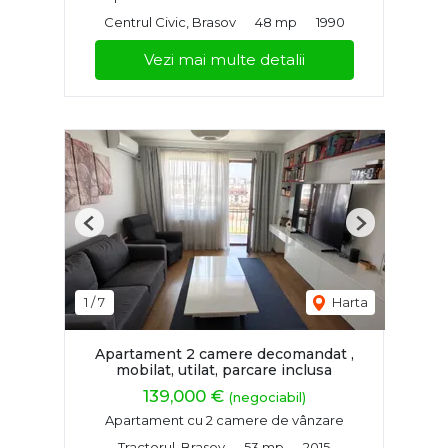
Centrul Civic, Brasov
48 mp
1990
Vezi mai multe detalii
Previous
Next
1
/
7
Harta
Apartament 2 camere decomandat ,
mobilat, utilat, parcare inclusa
139,000 €
(negociabil)
Apartament cu 2 camere de vânzare
Tractorul, Brasov
53 mp
2015