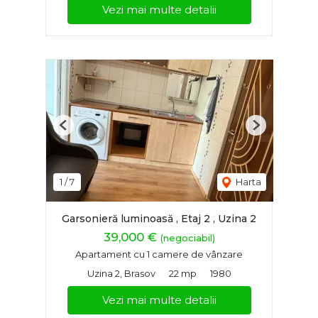
Vezi mai multe detalii
Previous
Next
1
/
7
Harta
Garsonieră luminoasă , Etaj 2 , Uzina 2
39,000 €
(negociabil)
Apartament cu 1 camere de vânzare
Uzina 2, Brasov
22 mp
1980
Vezi mai multe detalii