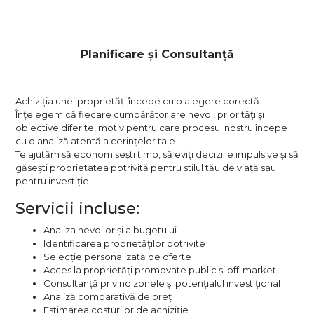
Planificare și Consultanță
Achiziția unei proprietăți începe cu o alegere corectă.
Înțelegem că fiecare cumpărător are nevoi, priorități și
obiective diferite, motiv pentru care procesul nostru începe
cu o analiză atentă a cerințelor tale.
Te ajutăm să economisești timp, să eviți deciziile impulsive și să
găsești proprietatea potrivită pentru stilul tău de viață sau
pentru investiție.
Servicii incluse:
Analiza nevoilor și a bugetului
Identificarea proprietăților potrivite
Selecție personalizată de oferte
Acces la proprietăți promovate public și off-market
Consultanță privind zonele și potențialul investițional
Analiză comparativă de preț
Estimarea costurilor de achiziție