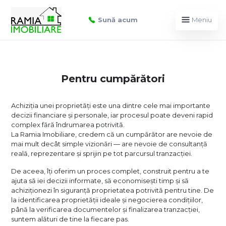
Sună acum
Meniu
Pentru cumpărători
Achiziția unei proprietăți este una dintre cele mai importante
decizii financiare și personale, iar procesul poate deveni rapid
complex fără îndrumarea potrivită.
La Ramia Imobiliare, credem că un cumpărător are nevoie de
mai mult decât simple vizionări — are nevoie de consultanță
reală, reprezentare și sprijin pe tot parcursul tranzacției.
De aceea, îți oferim un proces complet, construit pentru a te
ajuta să iei decizii informate, să economisești timp și să
achiziționezi în siguranță proprietatea potrivită pentru tine.
De
la identificarea proprietății ideale și negocierea condițiilor,
până la verificarea documentelor și finalizarea tranzacției,
suntem alături de tine la fiecare pas.