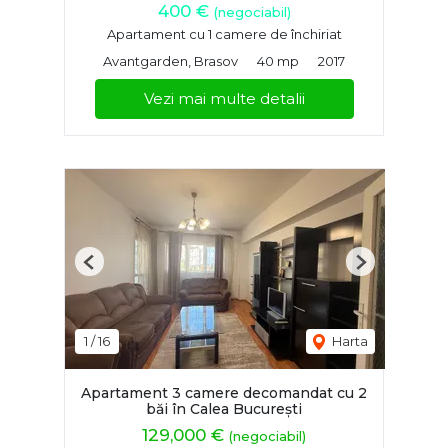
400 €
(negociabil)
Apartament cu 1 camere de închiriat
Avantgarden, Brasov
40 mp
2017
Vezi mai multe detalii
Previous
Next
1
/
16
Harta
Apartament 3 camere decomandat cu 2
băi în Calea București
129,000 €
(negociabil)