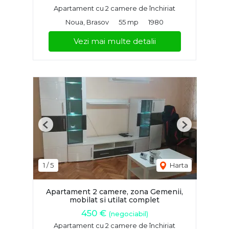
Apartament cu 2 camere de închiriat
Noua, Brasov
55 mp
1980
Vezi mai multe detalii
Previous
Next
1
/
5
Harta
Apartament 2 camere, zona Gemenii,
mobilat si utilat complet
450 €
(negociabil)
Apartament cu 2 camere de închiriat