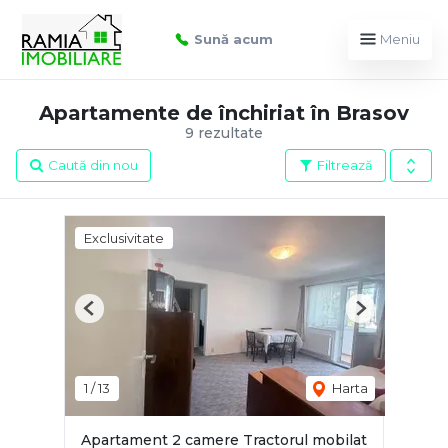
Sună acum
Meniu
Apartamente de închiriat în Brasov
9 rezultate
Caută din nou
Filtrează
Exclusivitate
Previous
Next
1
/
13
Harta
Apartament 2 camere Tractorul mobilat