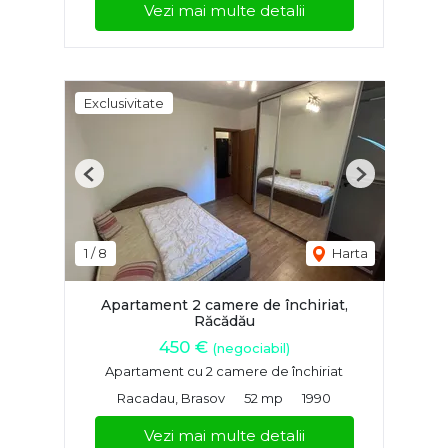
Vezi mai multe detalii
Exclusivitate
Previous
Next
1
/
8
Harta
Apartament 2 camere de închiriat,
Răcădău
450 €
(negociabil)
Apartament cu 2 camere de închiriat
Racadau, Brasov
52 mp
1990
Vezi mai multe detalii