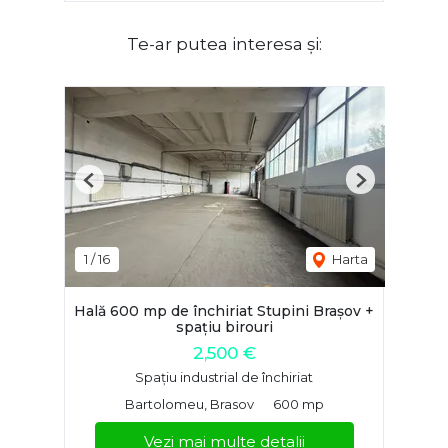
Te-ar putea interesa și:
Previous
Next
1
/
16
Harta
Hală 600 mp de închiriat Stupini Brașov +
spațiu birouri
2,500 €
Spațiu industrial de închiriat
Bartolomeu, Brasov
600 mp
Vezi mai multe detalii