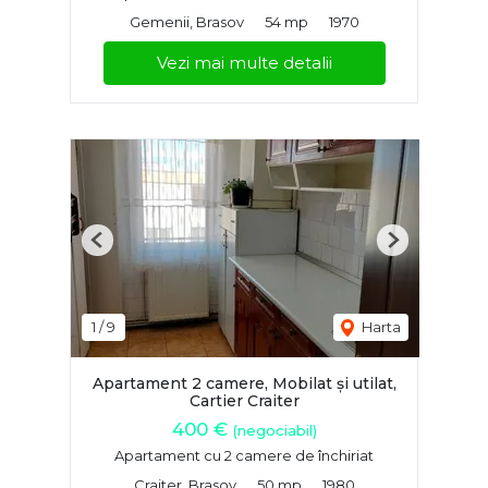
Gemenii, Brasov
54 mp
1970
Vezi mai multe detalii
Previous
Next
1
/
9
Harta
Apartament 2 camere, Mobilat și utilat,
Cartier Craiter
400 €
(negociabil)
Apartament cu 2 camere de închiriat
Craiter, Brasov
50 mp
1980