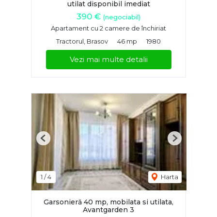
utilat disponibil imediat
390 €
(negociabil)
Apartament cu 2 camere de închiriat
Tractorul, Brasov
46 mp
1980
Vezi mai multe detalii
Previous
Next
1
/
4
Harta
Garsonieră 40 mp, mobilata si utilata,
Avantgarden 3