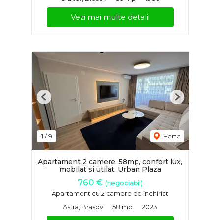
Vezi mai multe detalii
Previous
Next
1
/
9
Harta
Apartament 2 camere, 58mp, confort lux,
mobilat si utilat, Urban Plaza
760 €
(negociabil)
Apartament cu 2 camere de închiriat
Astra, Brasov
58 mp
2023