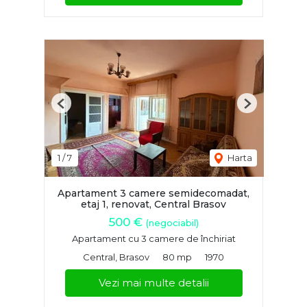
Previous
Next
1
/
7
Harta
Apartament 3 camere semidecomadat,
etaj 1, renovat, Central Brasov
500 €
(negociabil)
Apartament cu 3 camere de închiriat
Central, Brasov
80 mp
1970
Vezi mai multe detalii