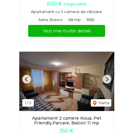
600 €
(negociabil)
Apartament cu 3 camere de vânzare
Astra, Brasov
68 mp
1982
Vezi mai multe detalii
Previous
Next
1
/
5
Harta
Apartament 2 camere Noua, Pet
Friendly,Parcare, Balcon 11 mp
350 €