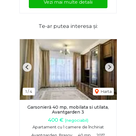
Vezi mai multe detalii
Te-ar putea interesa și:
Previous
Next
1
/
4
Harta
Garsonieră 40 mp, mobilata si utilata,
Avantgarden 3
400 €
(negociabil)
Apartament cu 1 camere de închiriat
Avantgarden, Brasov
40 mp
2017