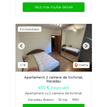
Vezi mai multe detalii
Exclusivitate
Previous
Next
1
/
8
Harta
Apartament 2 camere de închiriat,
Răcădău
450 €
(negociabil)
Apartament cu 2 camere de închiriat
Racadau, Brasov
52 mp
1990