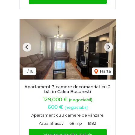
Previous
Next
1
/
16
Harta
Apartament 3 camere decomandat cu 2
băi în Calea București
129,000 €
(negociabil)
600 €
(negociabil)
Apartament cu 3 camere de vânzare
Astra, Brasov
68 mp
1982
Vezi mai multe detalii