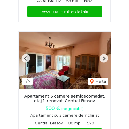
Astra, Brasov
68 mp
1982
Vezi mai multe detalii
Previous
Next
1
/
7
Harta
Apartament 3 camere semidecomadat,
etaj 1, renovat, Central Brasov
500 €
(negociabil)
Apartament cu 3 camere de închiriat
Central, Brasov
80 mp
1970