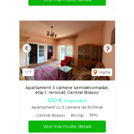
Previous
Next
1
/
7
Harta
Apartament 3 camere semidecomadat,
etaj 1, renovat, Central Brasov
500 €
(negociabil)
Apartament cu 3 camere de închiriat
Central, Brasov
80 mp
1970
Vezi mai multe detalii