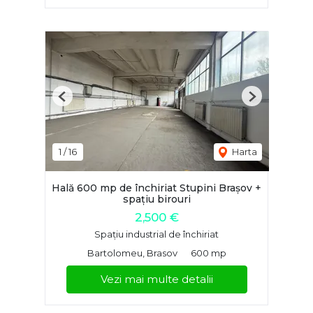
Previous
Next
1
/
16
Harta
Hală 600 mp de închiriat Stupini Brașov +
spațiu birouri
2,500 €
Spațiu industrial de închiriat
Bartolomeu, Brasov
600 mp
Vezi mai multe detalii