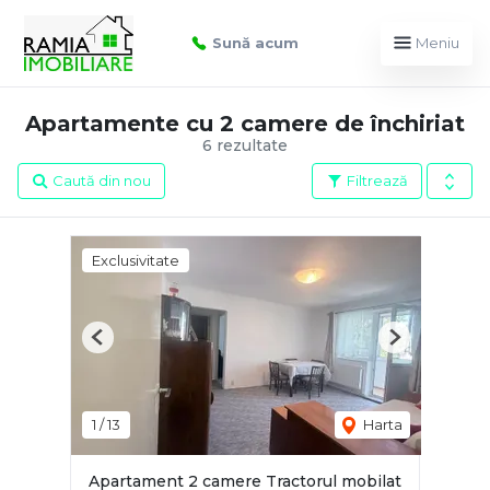
Sună acum
Meniu
Apartamente cu 2 camere de închiriat
6 rezultate
Caută din nou
Filtrează
Exclusivitate
Previous
Next
1
/
13
Harta
Apartament 2 camere Tractorul mobilat