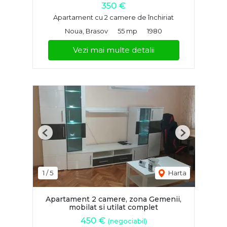
350 €
Apartament cu 2 camere de închiriat
Noua, Brasov
55 mp
1980
Vezi mai multe detalii
Previous
Next
1
/
5
Harta
Apartament 2 camere, zona Gemenii,
mobilat si utilat complet
450 €
(negociabil)