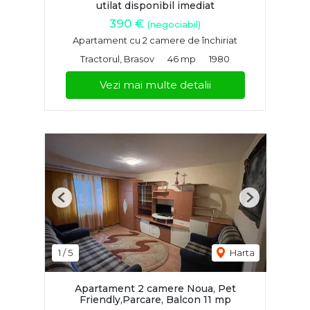
utilat disponibil imediat
390 €
(negociabil)
Apartament cu 2 camere de închiriat
Tractorul, Brasov
46 mp
1980
Vezi mai multe detalii
Previous
Next
1
/
5
Harta
Apartament 2 camere Noua, Pet
Friendly,Parcare, Balcon 11 mp