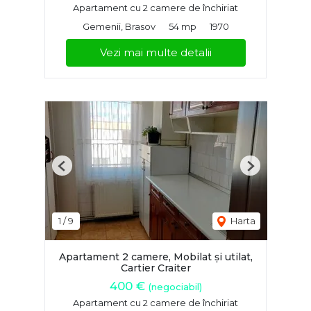
Apartament cu 2 camere de închiriat
Gemenii, Brasov
54 mp
1970
Vezi mai multe detalii
Previous
Next
1
/
9
Harta
Apartament 2 camere, Mobilat și utilat,
Cartier Craiter
400 €
(negociabil)
Apartament cu 2 camere de închiriat