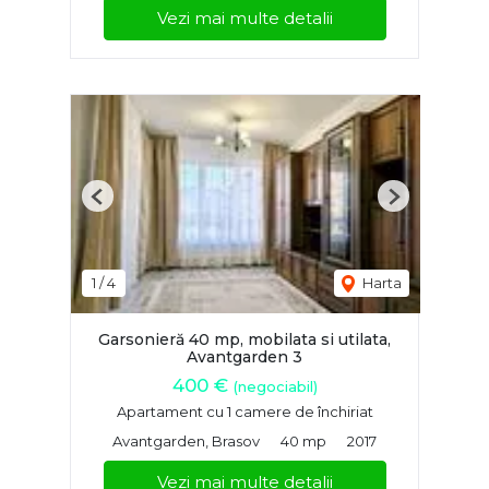
Vezi mai multe detalii
Previous
Next
1
/
4
Harta
Garsonieră 40 mp, mobilata si utilata,
Avantgarden 3
400 €
(negociabil)
Apartament cu 1 camere de închiriat
Avantgarden, Brasov
40 mp
2017
Vezi mai multe detalii