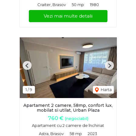
Craiter, Brasov
50 mp
1980
Vezi mai multe detalii
Previous
Next
1
/
9
Harta
Apartament 2 camere, 58mp, confort lux,
mobilat si utilat, Urban Plaza
760 €
(negociabil)
Apartament cu 2 camere de închiriat
Astra, Brasov
58 mp
2023