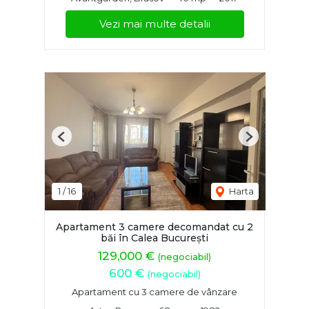
Vezi mai multe detalii
Previous
Next
1
/
16
Harta
Apartament 3 camere decomandat cu 2
băi în Calea București
129,000 €
(negociabil)
600 €
(negociabil)
Apartament cu 3 camere de vânzare