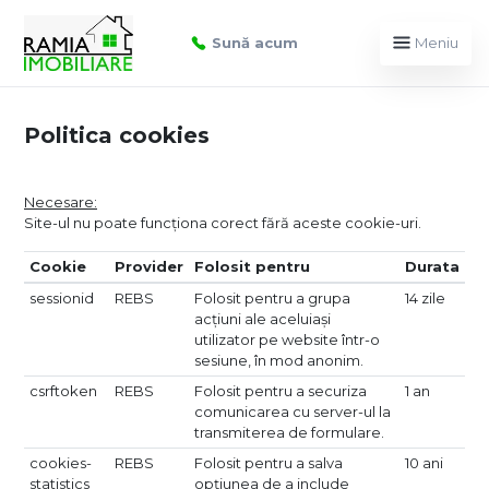
Sună acum
Meniu
Politica cookies
Necesare:
Site-ul nu poate funcționa corect fără aceste cookie-uri.
Cookie
Provider
Folosit pentru
Durata
sessionid
REBS
Folosit pentru a grupa
14 zile
acțiuni ale aceluiași
utilizator pe website într-o
sesiune, în mod anonim.
csrftoken
REBS
Folosit pentru a securiza
1 an
comunicarea cu server-ul la
transmiterea de formulare.
cookies-
REBS
Folosit pentru a salva
10 ani
statistics
opțiunea de a include