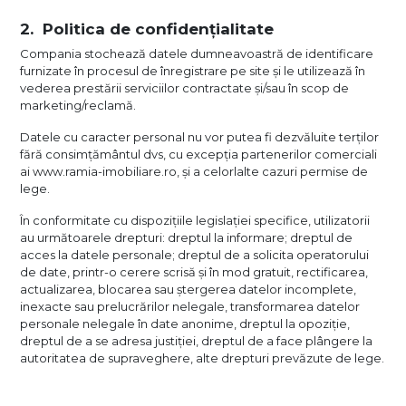
Politica de confidențialitate
Compania stochează datele dumneavoastră de identificare
furnizate în procesul de înregistrare pe site și le utilizează în
vederea prestării serviciilor contractate și/sau în scop de
marketing/reclamă.
Datele cu caracter personal nu vor putea fi dezvăluite terților
fără consimțământul dvs, cu excepția partenerilor comerciali
ai www.ramia-imobiliare.ro, și a celorlalte cazuri permise de
lege.
În conformitate cu dispozițiile legislației specifice, utilizatorii
au următoarele drepturi: dreptul la informare; dreptul de
acces la datele personale; dreptul de a solicita operatorului
de date, printr-o cerere scrisă și în mod gratuit, rectificarea,
actualizarea, blocarea sau ștergerea datelor incomplete,
inexacte sau prelucrărilor nelegale, transformarea datelor
personale nelegale în date anonime, dreptul la opoziție,
dreptul de a se adresa justiției, dreptul de a face plângere la
autoritatea de supraveghere, alte drepturi prevăzute de lege.