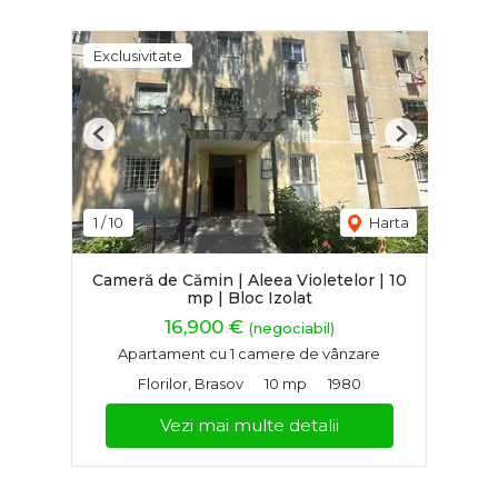
Exclusivitate
Previous
Next
1
/
10
Harta
Cameră de Cămin | Aleea Violetelor | 10
mp | Bloc Izolat
16,900 €
(negociabil)
Apartament cu 1 camere de vânzare
Florilor, Brasov
10 mp
1980
Vezi mai multe detalii