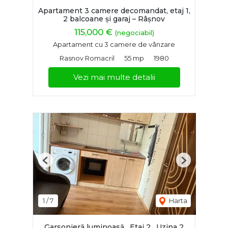
Apartament 3 camere decomandat, etaj 1,
2 balcoane și garaj – Râșnov
115,000 €
(negociabil)
Apartament cu 3 camere de vânzare
Rasnov Romacril
55 mp
1980
Vezi mai multe detalii
Previous
Next
1
/
7
Harta
Garsonieră luminoasă , Etaj 2 , Uzina 2