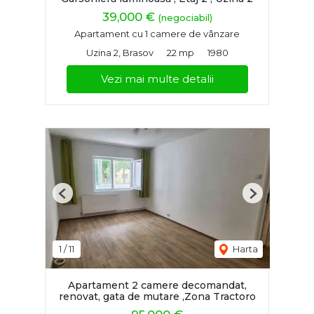
39,000 €
(negociabil)
Apartament cu 1 camere de vânzare
Uzina 2, Brasov
22 mp
1980
Vezi mai multe detalii
Previous
Next
1
/
11
Harta
Apartament 2 camere decomandat,
renovat, gata de mutare ,Zona Tractoro