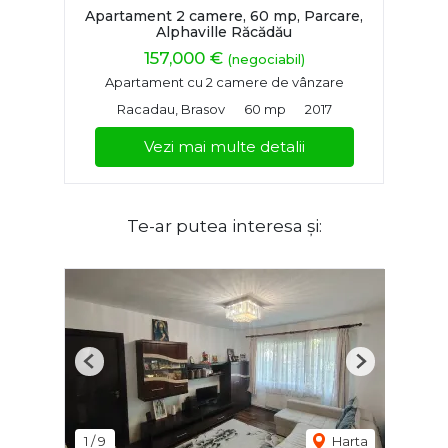
Apartament 2 camere, 60 mp, Parcare,
Alphaville Răcădău
157,000 €
(negociabil)
Apartament cu 2 camere de vânzare
Racadau, Brasov
60 mp
2017
Vezi mai multe detalii
Te-ar putea interesa și:
Previous
Next
1
/
9
Harta