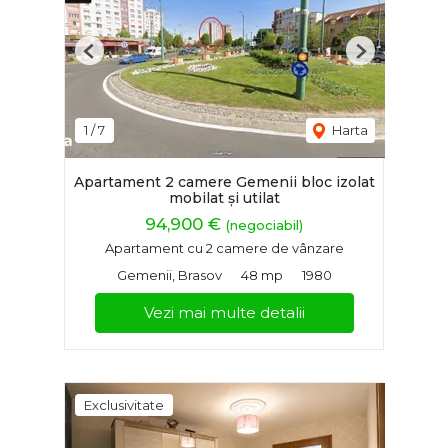
Previous
Next
1
/
7
Harta
Apartament 2 camere Gemenii bloc izolat
mobilat și utilat
94,900 €
(negociabil)
Apartament cu 2 camere de vânzare
Gemenii, Brasov
48 mp
1980
Vezi mai multe detalii
Exclusivitate