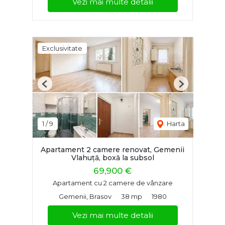
Vezi mai multe detalii
Exclusivitate
Previous
Next
1
/
9
Harta
Apartament 2 camere renovat, Gemenii
Vlahuță, boxă la subsol
69,900 €
Apartament cu 2 camere de vânzare
Gemenii, Brasov
38 mp
1980
Vezi mai multe detalii