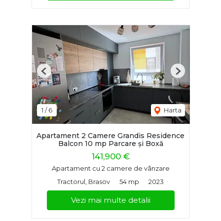
Previous
Next
1
/
6
Harta
Apartament 2 Camere Grandis Residence
Balcon 10 mp Parcare și Boxă
141,900 €
Apartament cu 2 camere de vânzare
Tractorul, Brasov
54 mp
2023
Vezi mai multe detalii