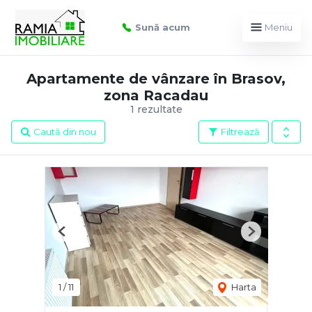
Sună acum
Meniu
Apartamente de vânzare în Brasov,
zona Racadau
1 rezultate
Caută din nou
Filtrează
Previous
Next
1
/
11
Harta