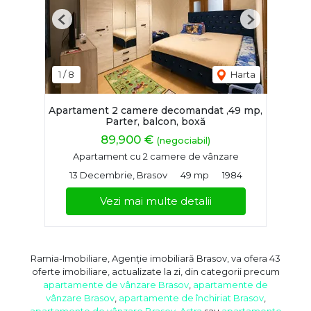
Previous
Next
1
/
8
Harta
Apartament 2 camere decomandat ,49 mp,
Parter, balcon, boxă
89,900 €
(negociabil)
Apartament cu 2 camere de vânzare
13 Decembrie, Brasov
49 mp
1984
Vezi mai multe detalii
Ramia-Imobiliare, Agenție imobiliară Brasov, va ofera 43
oferte imobiliare, actualizate la zi, din categorii precum
apartamente de vânzare Brasov
,
apartamente de
vânzare Brasov
,
apartamente de închiriat Brasov
,
apartamente de vânzare Brasov, Astra
sau
apartamente