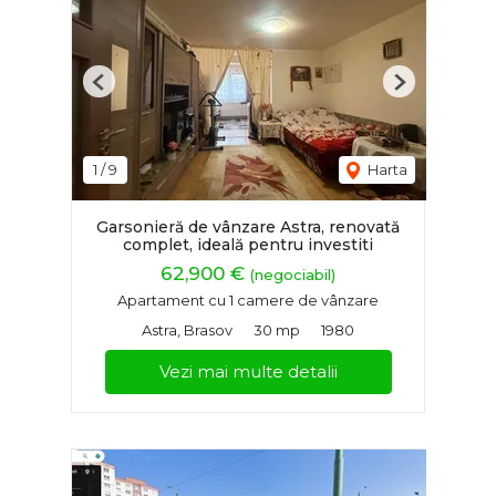
Previous
Next
1
/
9
Harta
Garsonieră de vânzare Astra, renovată
complet, ideală pentru investiti
62,900 €
(negociabil)
Apartament cu 1 camere de vânzare
Astra, Brasov
30 mp
1980
Vezi mai multe detalii