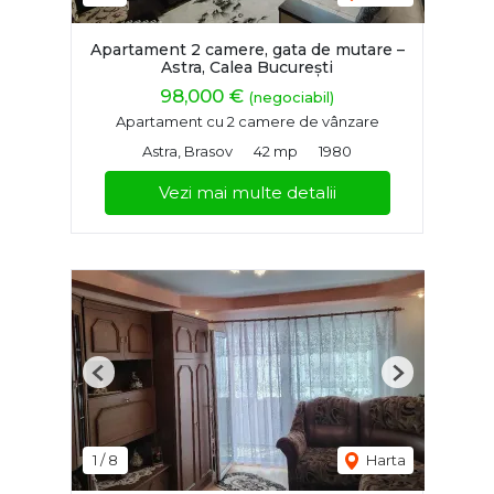
Apartament 2 camere, gata de mutare –
Astra, Calea București
98,000 €
(negociabil)
Apartament cu 2 camere de vânzare
Astra, Brasov
42 mp
1980
Vezi mai multe detalii
Previous
Next
1
/
8
Harta