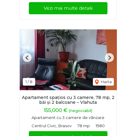
Vezi mai multe detalii
Previous
Next
1
/
8
Harta
Apartament spațios cu 3 camere, 78 mp, 2
băi și 2 balcoane – Vlahuta
155,000 €
(negociabil)
Apartament cu 3 camere de vânzare
Centrul Civic, Brasov
78 mp
1980