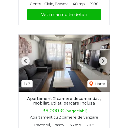
Centrul Civic, Brasov
48 mp
1990
Vezi mai multe detalii
Previous
Next
1
/
7
Harta
Apartament 2 camere decomandat ,
mobilat, utilat, parcare inclusa
139,000 €
(negociabil)
Apartament cu 2 camere de vânzare
Tractorul, Brasov
53 mp
2015