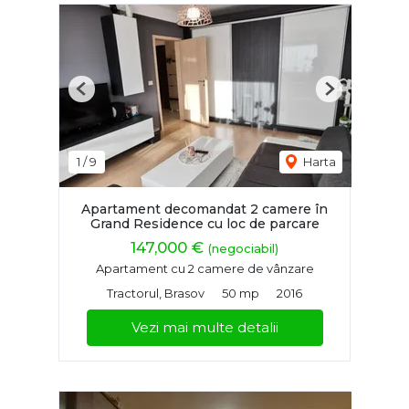
Previous
Next
1
/
9
Harta
Apartament decomandat 2 camere în
Grand Residence cu loc de parcare
147,000 €
(negociabil)
Apartament cu 2 camere de vânzare
Tractorul, Brasov
50 mp
2016
Vezi mai multe detalii