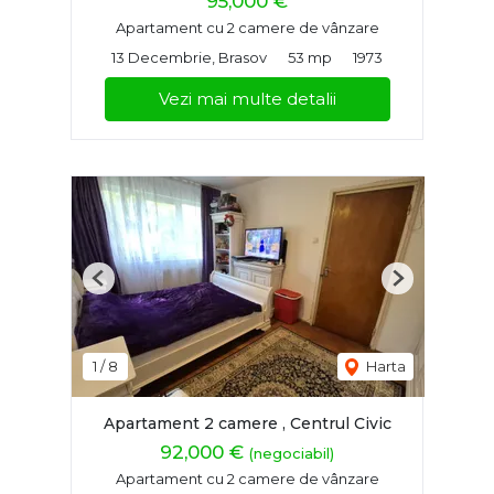
95,000 €
Apartament cu 2 camere de vânzare
13 Decembrie, Brasov
53 mp
1973
Vezi mai multe detalii
Previous
Next
1
/
8
Harta
Apartament 2 camere , Centrul Civic
92,000 €
(negociabil)
Apartament cu 2 camere de vânzare