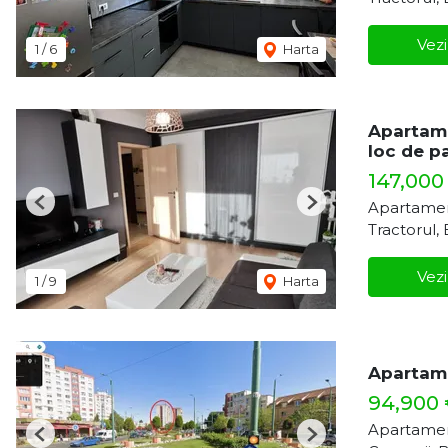
Vezi
1
/
6
Harta
Apartam
loc de p
147,000
Apartamen
Previous
Next
Tractorul,
Vezi
1
/
9
Harta
Apartame
94,900
Apartamen
Previous
Next