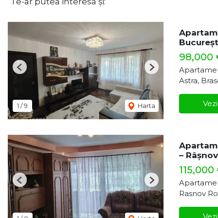
Te-ar putea interesa și:
Apartame
Bucureșt
98,000
Apartamen
Previous
Next
Astra, Bra
Vezi
1
/
9
Harta
Apartame
– Râșnov
115,000
Apartamen
Previous
Next
Rasnov Ro
Vezi