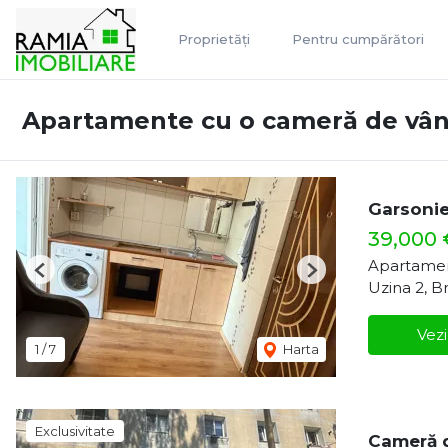
Proprietăți
Pentru cumpărători
Apartamente cu o cameră de vâ
Garsonier
39,000
Apartamen
Previous
Next
Uzina 2, B
Vezi
1
/
7
Harta
Exclusivitate
Cameră d