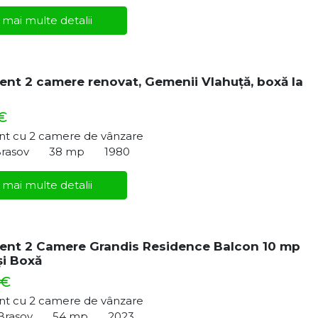
 mai multe detalii
nt 2 camere renovat, Gemenii Vlahuță, boxă la
€
t cu 2 camere de vânzare
Brasov
38 mp
1980
 mai multe detalii
ent 2 Camere Grandis Residence Balcon 10 mp
și Boxă
 €
t cu 2 camere de vânzare
 Brasov
54 mp
2023