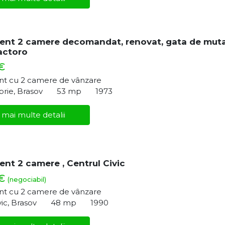
nt 2 camere decomandat, renovat, gata de mut
actoro
€
t cu 2 camere de vânzare
rie, Brasov
53 mp
1973
 mai multe detalii
nt 2 camere , Centrul Civic
 €
(negociabil)
t cu 2 camere de vânzare
vic, Brasov
48 mp
1990