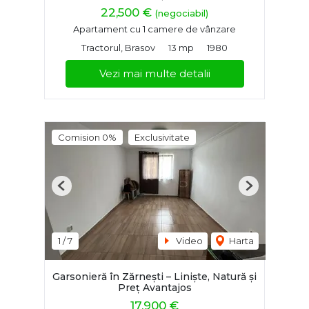
22,500 €
(negociabil)
Apartament cu 1 camere de vânzare
Tractorul, Brasov
13 mp
1980
Vezi mai multe detalii
Comision 0%
Exclusivitate
Previous
Next
1
/
7
Video
Harta
Garsonieră în Zărnești – Liniște, Natură și
Preț Avantajos
17,900 €