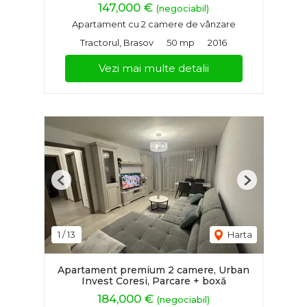
147,000 €
(negociabil)
Apartament cu 2 camere de vânzare
Tractorul, Brasov
50 mp
2016
Vezi mai multe detalii
Previous
Next
1
/
13
Harta
Apartament premium 2 camere, Urban
Invest Coresi, Parcare + boxă
184,000 €
(negociabil)