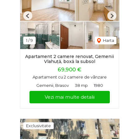
Previous
Next
1
/
9
Harta
Apartament 2 camere renovat, Gemenii
Vlahuță, boxă la subsol
69,900 €
Apartament cu 2 camere de vânzare
Gemenii, Brasov
38 mp
1980
Vezi mai multe detalii
Exclusivitate