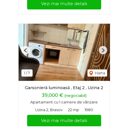
Vezi mai multe detalii
Previous
Next
1
/
7
Harta
Garsonieră luminoasă , Etaj 2 , Uzina 2
39,000 €
(negociabil)
Apartament cu 1 camere de vânzare
Uzina 2, Brasov
22 mp
1980
Vezi mai multe detalii