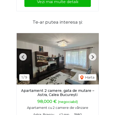
Vezi mai multe detalii
Te-ar putea interesa și:
Previous
Next
1
/
9
Harta
Apartament 2 camere, gata de mutare –
Astra, Calea București
98,000 €
(negociabil)
Apartament cu 2 camere de vânzare
Astra, Brasov
42 mp
1980