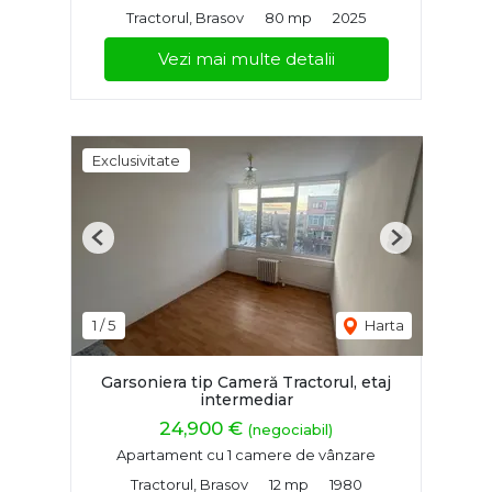
Tractorul, Brasov
80 mp
2025
Vezi mai multe detalii
Exclusivitate
Previous
Next
1
/
5
Harta
Garsoniera tip Cameră Tractorul, etaj
intermediar
24,900 €
(negociabil)
Apartament cu 1 camere de vânzare
Tractorul, Brasov
12 mp
1980