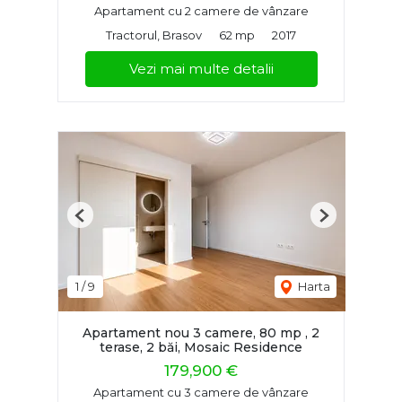
Apartament cu 2 camere de vânzare
Tractorul, Brasov
62 mp
2017
Vezi mai multe detalii
Previous
Next
1
/
9
Harta
Apartament nou 3 camere, 80 mp , 2
terase, 2 băi, Mosaic Residence
179,900 €
Apartament cu 3 camere de vânzare