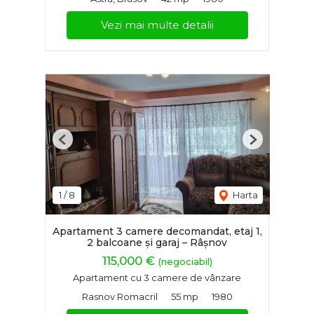
Vezi mai multe detalii
Previous
Next
1
/
8
Harta
Apartament 3 camere decomandat, etaj 1,
2 balcoane și garaj – Râșnov
115,000 €
(negociabil)
Apartament cu 3 camere de vânzare
Rasnov Romacril
55 mp
1980