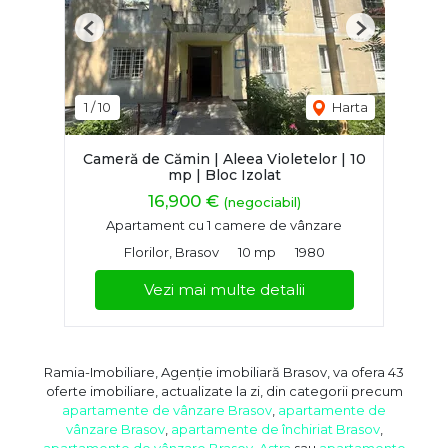
Previous
Next
1
/
10
Harta
Cameră de Cămin | Aleea Violetelor | 10
mp | Bloc Izolat
16,900 €
(negociabil)
Apartament cu 1 camere de vânzare
Florilor, Brasov
10 mp
1980
Vezi mai multe detalii
Ramia-Imobiliare, Agenție imobiliară Brasov, va ofera 43
oferte imobiliare, actualizate la zi, din categorii precum
apartamente de vânzare Brasov
,
apartamente de
vânzare Brasov
,
apartamente de închiriat Brasov
,
apartamente de vânzare Brasov, Astra
sau
apartamente