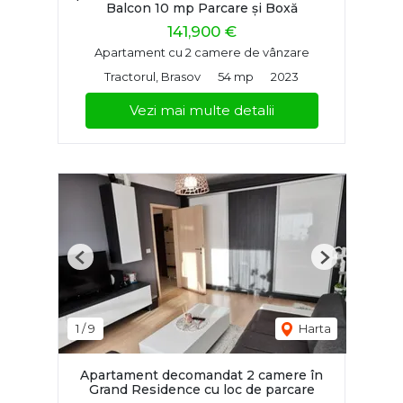
Balcon 10 mp Parcare și Boxă
141,900 €
Apartament cu 2 camere de vânzare
Tractorul, Brasov
54 mp
2023
Vezi mai multe detalii
Previous
Next
1
/
9
Harta
Apartament decomandat 2 camere în
Grand Residence cu loc de parcare