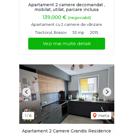
Apartament 2 camere decomandat ,
mobilat, utilat, parcare inclusa
139,000 €
(negociabil)
Apartament cu 2 camere de vânzare
Tractorul, Brasov
53 mp
2015
Vezi mai multe detalii
Previous
Next
1
/
6
Harta
Apartament 2 Camere Grandis Residence