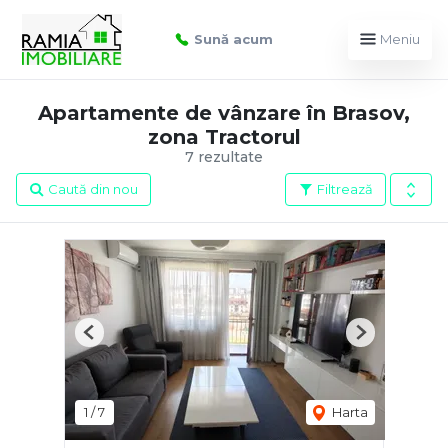
Sună acum
Meniu
Apartamente de vânzare în Brasov,
zona Tractorul
7 rezultate
Caută din nou
Filtrează
Previous
Next
1
/
7
Harta