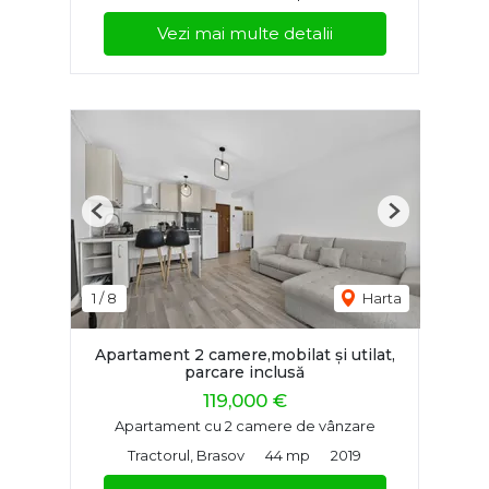
Vezi mai multe detalii
Previous
Next
1
/
8
Harta
Apartament 2 camere,mobilat și utilat,
parcare inclusă
119,000 €
Apartament cu 2 camere de vânzare
Tractorul, Brasov
44 mp
2019