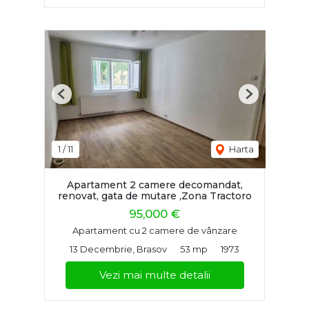
Previous
Next
1
/
11
Harta
Apartament 2 camere decomandat,
renovat, gata de mutare ,Zona Tractoro
95,000 €
Apartament cu 2 camere de vânzare
13 Decembrie, Brasov
53 mp
1973
Vezi mai multe detalii