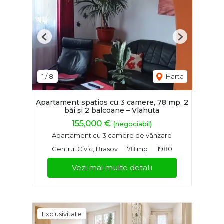
Previous
Next
1
/
8
Harta
Apartament spațios cu 3 camere, 78 mp, 2
băi și 2 balcoane – Vlahuta
155,000 €
(negociabil)
Apartament cu 3 camere de vânzare
Centrul Civic, Brasov
78 mp
1980
Vezi mai multe detalii
Exclusivitate