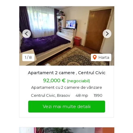
Previous
Next
1
/
8
Harta
Apartament 2 camere , Centrul Civic
92,000 €
(negociabil)
Apartament cu 2 camere de vânzare
Centrul Civic, Brasov
48 mp
1990
Vezi mai multe detalii