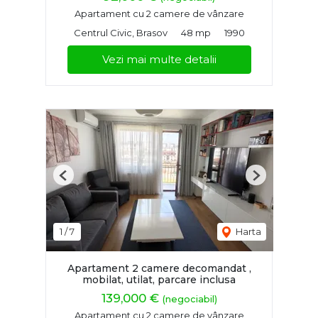
Apartament cu 2 camere de vânzare
Centrul Civic, Brasov
48 mp
1990
Vezi mai multe detalii
Previous
Next
1
/
7
Harta
Apartament 2 camere decomandat ,
mobilat, utilat, parcare inclusa
139,000 €
(negociabil)
Apartament cu 2 camere de vânzare