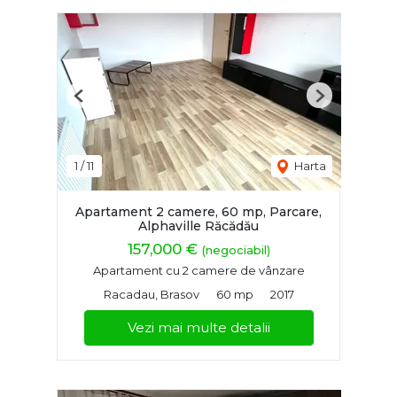
Previous
Next
1
/
11
Harta
Apartament 2 camere, 60 mp, Parcare,
Alphaville Răcădău
157,000 €
(negociabil)
Apartament cu 2 camere de vânzare
Racadau, Brasov
60 mp
2017
Vezi mai multe detalii