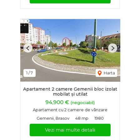
Previous
Next
1
/
7
Harta
Apartament 2 camere Gemenii bloc izolat
mobilat și utilat
94,900 €
(negociabil)
Apartament cu 2 camere de vânzare
Gemenii, Brasov
48 mp
1980
Vezi mai multe detalii