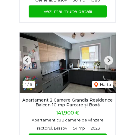
Vezi mai multe detalii
Previous
Next
1
/
6
Harta
Apartament 2 Camere Grandis Residence
Balcon 10 mp Parcare și Boxă
141,900 €
Apartament cu 2 camere de vânzare
Tractorul, Brasov
54 mp
2023