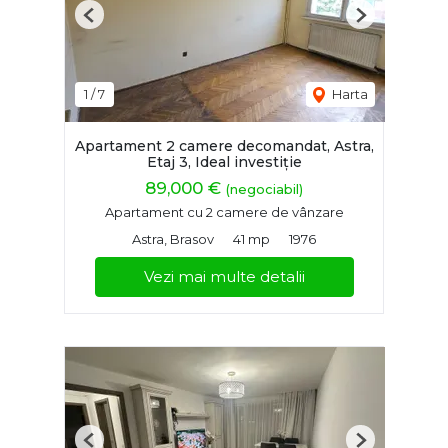
Previous
Next
1
/
7
Harta
Apartament 2 camere decomandat, Astra,
Etaj 3, Ideal investiție
89,000 €
(negociabil)
Apartament cu 2 camere de vânzare
Astra, Brasov
41 mp
1976
Vezi mai multe detalii
Previous
Next