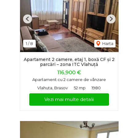
Previous
Next
1
/
8
Harta
Apartament 2 camere, etaj 1, boxă CF și 2
parcări – zona ITC Vlahuță
116,900 €
Apartament cu 2 camere de vânzare
Vlahuta, Brasov
52 mp
1980
Vezi mai multe detalii