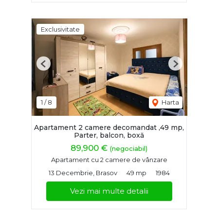
Exclusivitate
Previous
Next
1
/
8
Harta
Apartament 2 camere decomandat ,49 mp,
Parter, balcon, boxă
89,900 €
(negociabil)
Apartament cu 2 camere de vânzare
13 Decembrie, Brasov
49 mp
1984
Vezi mai multe detalii