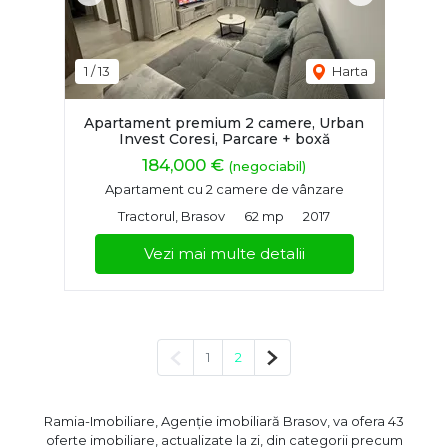
1
/
13
Harta
Apartament premium 2 camere, Urban
Invest Coresi, Parcare + boxă
184,000 €
(negociabil)
Apartament cu 2 camere de vânzare
Tractorul, Brasov
62 mp
2017
Vezi mai multe detalii
Pagina anterioară
Pagina următoare
1
2
Ramia-Imobiliare, Agenție imobiliară Brasov, va ofera 43
oferte imobiliare, actualizate la zi, din categorii precum