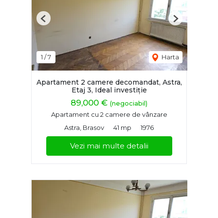
Previous
Next
1
/
7
Harta
Apartament 2 camere decomandat, Astra,
Etaj 3, Ideal investiție
89,000 €
(negociabil)
Apartament cu 2 camere de vânzare
Astra, Brasov
41 mp
1976
Vezi mai multe detalii