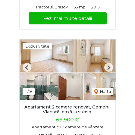
Tractorul, Brasov
53 mp
2015
Vezi mai multe detalii
Exclusivitate
Previous
Next
1
/
9
Harta
Apartament 2 camere renovat, Gemenii
Vlahuță, boxă la subsol
69,900 €
Apartament cu 2 camere de vânzare
Gemenii, Brasov
38 mp
1980