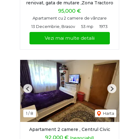
renovat, gata de mutare ,Zona Tractoro
95,000 €
Apartament cu 2 camere de vânzare
13 Decembrie, Brasov
53 mp
1973
Vezi mai multe detalii
Previous
Next
1
/
8
Harta
Apartament 2 camere , Centrul Civic
92,000 €
(negociabil)