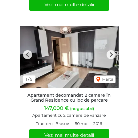
Vezi mai multe detalii
Previous
Next
1
/
9
Harta
Apartament decomandat 2 camere în
Grand Residence cu loc de parcare
147,000 €
(negociabil)
Apartament cu 2 camere de vânzare
Tractorul, Brasov
50 mp
2016
Vezi mai multe detalii