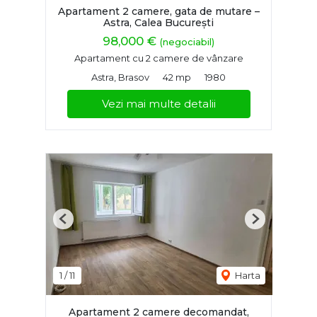
Apartament 2 camere, gata de mutare –
Astra, Calea București
98,000 €
(negociabil)
Apartament cu 2 camere de vânzare
Astra, Brasov
42 mp
1980
Vezi mai multe detalii
Previous
Next
1
/
11
Harta
Apartament 2 camere decomandat,