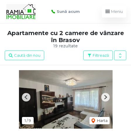
Sună acum
Meniu
Apartamente cu 2 camere de vânzare
în Brasov
19 rezultate
Caută din nou
Filtrează
Previous
Next
1
/
9
Harta