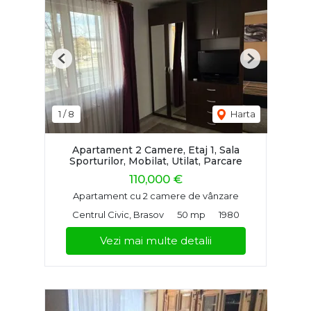
Previous
Next
1
/
8
Harta
Apartament 2 Camere, Etaj 1, Sala
Sporturilor, Mobilat, Utilat, Parcare
110,000 €
Apartament cu 2 camere de vânzare
Centrul Civic, Brasov
50 mp
1980
Vezi mai multe detalii