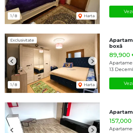
Vezi
1
/
8
Harta
Apartame
Exclusivitate
boxă
89,900
Apartamen
Previous
Next
13 Decemb
Vezi
1
/
8
Harta
Apartame
157,000
Apartamen
Previous
Next