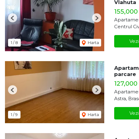
Vlahuta
155,000
Apartamen
Previous
Next
Centrul Ci
Vezi
1
/
8
Harta
Apartame
parcare
127,000
Apartamen
Previous
Next
Astra, Bra
Vezi
1
/
9
Harta