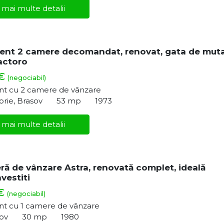
 mai multe detalii
nt 2 camere decomandat, renovat, gata de mut
actoro
 €
(negociabil)
t cu 2 camere de vânzare
rie, Brasov
53 mp
1973
 mai multe detalii
ră de vânzare Astra, renovată complet, ideală
vestiti
 €
(negociabil)
t cu 1 camere de vânzare
sov
30 mp
1980