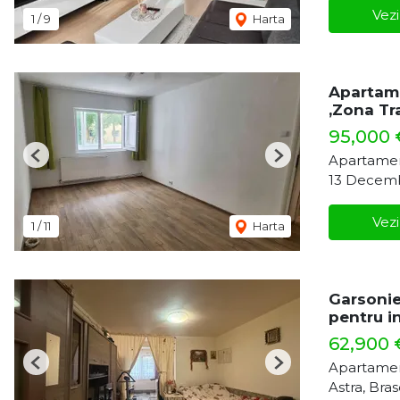
Vezi
1
/
9
Harta
Apartame
,Zona Tr
95,000
Apartamen
Previous
Next
13 Decemb
Vezi
1
/
11
Harta
Garsonie
pentru in
62,900
Apartamen
Previous
Next
Astra, Bra