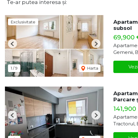
Te-ar putea interesa și:
Apartame
Exclusivitate
subsol
69,900 
Apartamen
Previous
Next
Gemenii, 
Vezi
1
/
9
Harta
Apartam
Parcare 
141,900
Apartamen
Previous
Next
Tractorul,