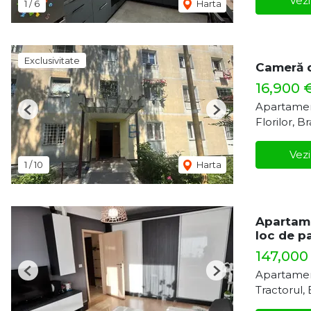
Vezi
1
/
6
Harta
Exclusivitate
Cameră d
16,900 
Apartamen
Previous
Next
Florilor, B
Vezi
1
/
10
Harta
Apartam
loc de p
147,000
Apartamen
Previous
Next
Tractorul,