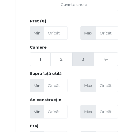
Preț (€)
Min
Max
Camere
1
2
3
4+
Suprafață utilă
Min
Max
An construcție
Min
Max
Etaj