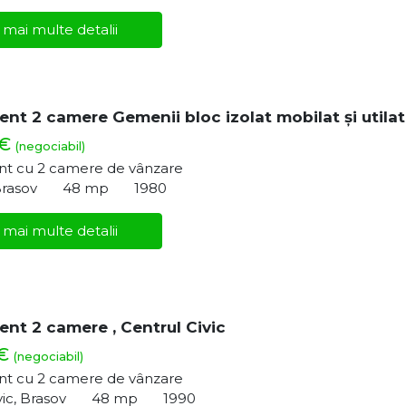
 mai multe detalii
nt 2 camere Gemenii bloc izolat mobilat și utilat
 €
(negociabil)
t cu 2 camere de vânzare
Brasov
48 mp
1980
 mai multe detalii
nt 2 camere , Centrul Civic
 €
(negociabil)
t cu 2 camere de vânzare
vic, Brasov
48 mp
1990