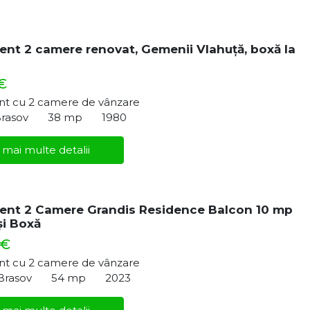
nt 2 camere renovat, Gemenii Vlahuță, boxă la
€
t cu 2 camere de vânzare
Brasov
38 mp
1980
 mai multe detalii
ent 2 Camere Grandis Residence Balcon 10 mp
și Boxă
 €
t cu 2 camere de vânzare
 Brasov
54 mp
2023