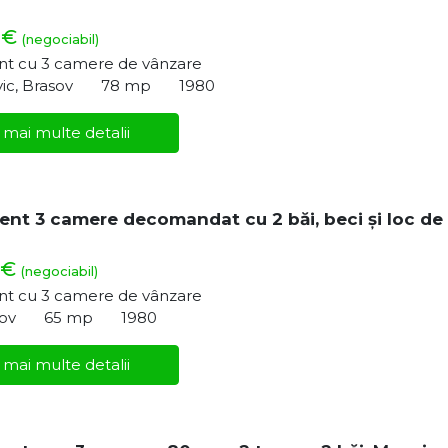
 €
(negociabil)
t cu 3 camere de vânzare
vic, Brasov
78 mp
1980
 mai multe detalii
nt 3 camere decomandat cu 2 băi, beci și loc de
 €
(negociabil)
t cu 3 camere de vânzare
sov
65 mp
1980
 mai multe detalii