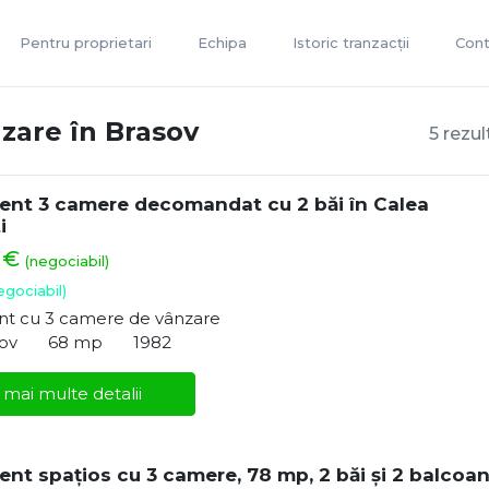
Pentru proprietari
Echipa
Istoric tranzacții
Cont
zare în Brasov
5 rezul
nt 3 camere decomandat cu 2 băi în Calea
i
0 €
(negociabil)
egociabil)
t cu 3 camere de vânzare
sov
68 mp
1982
 mai multe detalii
nt spațios cu 3 camere, 78 mp, 2 băi și 2 balcoan