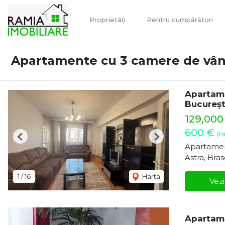
Proprietăți
Pentru cumpărători
Apartamente cu 3 camere de vân
Apartame
Bucureșt
129,00
600 €
(n
Previous
Next
Apartamen
Astra, Bra
1
/
16
Harta
Vezi
Apartame