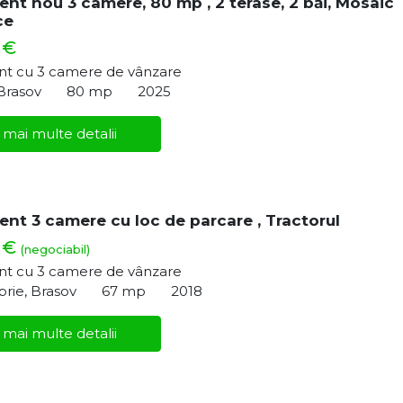
nt nou 3 camere, 80 mp , 2 terase, 2 băi, Mosaic
ce
 €
t cu 3 camere de vânzare
 Brasov
80 mp
2025
 mai multe detalii
nt 3 camere cu loc de parcare , Tractorul
0 €
(negociabil)
t cu 3 camere de vânzare
rie, Brasov
67 mp
2018
 mai multe detalii