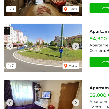
Vezi
1
/
9
Harta
Apartame
94,900
Apartamen
Previous
Next
Gemenii, 
Vezi
1
/
7
Harta
Apartame
92,000
Apartamen
Previous
Next
Centrul Ci