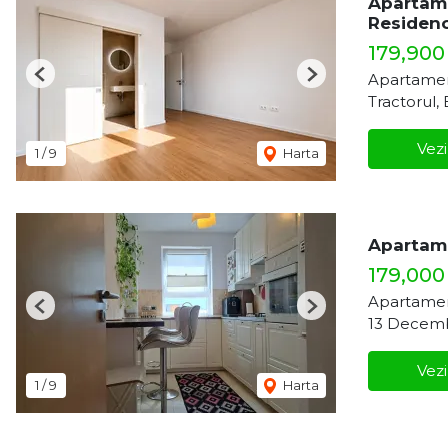
Apartame
Residen
179,900
Apartamen
Previous
Next
Tractorul,
Vezi
1
/
9
Harta
Apartame
179,00
Apartamen
Previous
Next
13 Decemb
Vezi
1
/
9
Harta