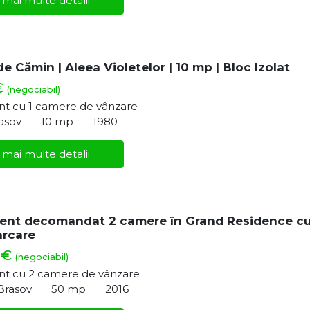
 mai multe detalii
e Cămin | Aleea Violetelor | 10 mp | Bloc Izolat
€
(negociabil)
t cu 1 camere de vânzare
rasov
10 mp
1980
 mai multe detalii
ent decomandat 2 camere în Grand Residence c
arcare
 €
(negociabil)
t cu 2 camere de vânzare
 Brasov
50 mp
2016