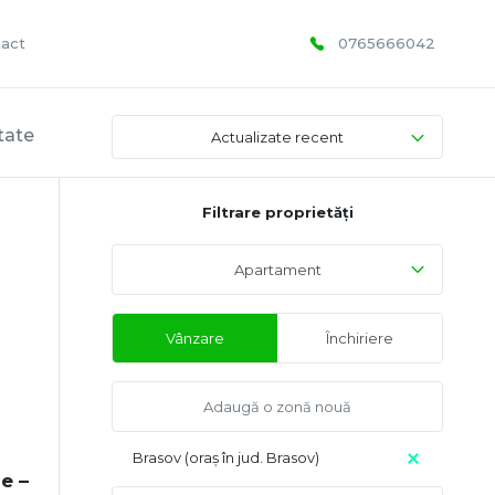
act
0765666042
tate
Actualizate recent
Filtrare proprietăți
Apartament
Vânzare
Închiriere
Brasov (oraș în jud. Brasov)
e –