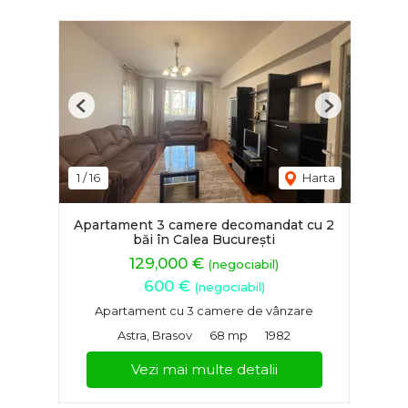
Previous
Next
1
/
16
Harta
Apartament 3 camere decomandat cu 2
băi în Calea București
129,000 €
(negociabil)
600 €
(negociabil)
Apartament cu 3 camere de vânzare
Astra, Brasov
68 mp
1982
Vezi mai multe detalii