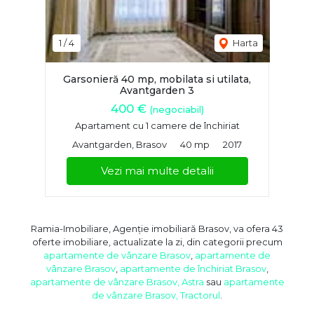
1
/
4
Harta
Garsonieră 40 mp, mobilata si utilata,
Avantgarden 3
400 €
(negociabil)
Apartament cu 1 camere de închiriat
Avantgarden, Brasov
40 mp
2017
Vezi mai multe detalii
Ramia-Imobiliare, Agenție imobiliară Brasov, va ofera 43
oferte imobiliare, actualizate la zi, din categorii precum
apartamente de vânzare Brasov
,
apartamente de
vânzare Brasov
,
apartamente de închiriat Brasov
,
apartamente de vânzare Brasov, Astra
sau
apartamente
de vânzare Brasov, Tractorul
.