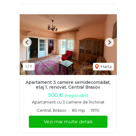
Previous
Next
1
/
7
Harta
Apartament 3 camere semidecomadat,
etaj 1, renovat, Central Brasov
500 €
(negociabil)
Apartament cu 3 camere de închiriat
Central, Brasov
80 mp
1970
Vezi mai multe detalii