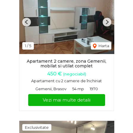
Previous
Next
1
/
5
Harta
Apartament 2 camere, zona Gemenii,
mobilat si utilat complet
450 €
(negociabil)
Apartament cu 2 camere de închiriat
Gemenii, Brasov
54 mp
1970
Vezi mai multe detalii
Exclusivitate