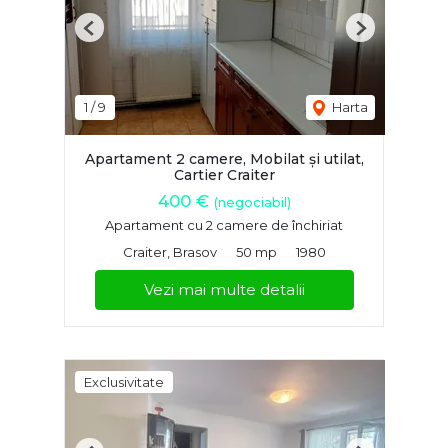
Previous
Next
1
/
9
Harta
Apartament 2 camere, Mobilat și utilat,
Cartier Craiter
400 €
(negociabil)
Apartament cu 2 camere de închiriat
Craiter, Brasov
50 mp
1980
Vezi mai multe detalii
Exclusivitate