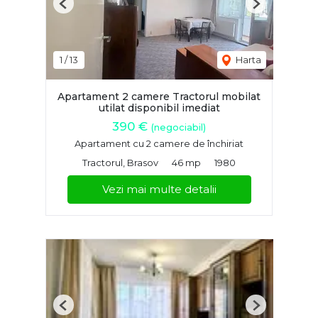
Previous
Next
1
/
13
Harta
Apartament 2 camere Tractorul mobilat
utilat disponibil imediat
390 €
(negociabil)
Apartament cu 2 camere de închiriat
Tractorul, Brasov
46 mp
1980
Vezi mai multe detalii
Previous
Next