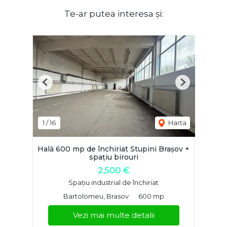
Te-ar putea interesa și:
Previous
Next
1
/
16
Harta
Hală 600 mp de închiriat Stupini Brașov +
spațiu birouri
2,500 €
Spațiu industrial de închiriat
Bartolomeu, Brasov
600 mp
Vezi mai multe detalii