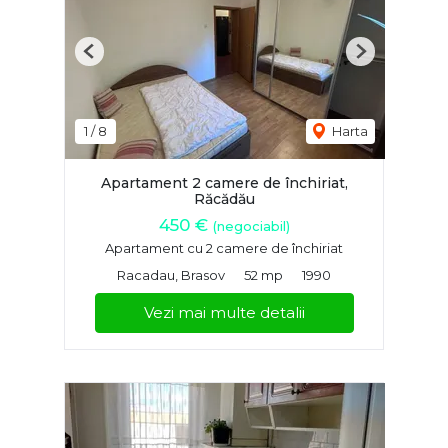
Previous
Next
1
/
8
Harta
Apartament 2 camere de închiriat,
Răcădău
450 €
(negociabil)
Apartament cu 2 camere de închiriat
Racadau, Brasov
52 mp
1990
Vezi mai multe detalii