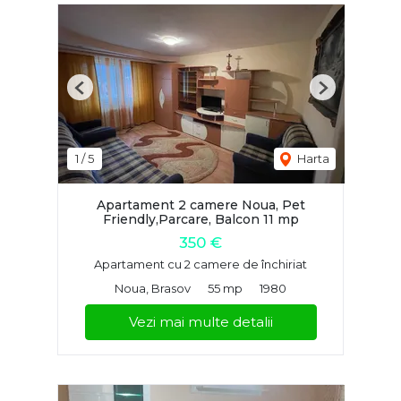
Previous
Next
1
/
5
Harta
Apartament 2 camere Noua, Pet
Friendly,Parcare, Balcon 11 mp
350 €
Apartament cu 2 camere de închiriat
Noua, Brasov
55 mp
1980
Vezi mai multe detalii