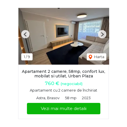
Previous
Next
1
/
9
Harta
Apartament 2 camere, 58mp, confort lux,
mobilat si utilat, Urban Plaza
760 €
(negociabil)
Apartament cu 2 camere de închiriat
Astra, Brasov
58 mp
2023
Vezi mai multe detalii