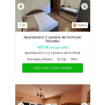
Previous
Next
1
/
8
Harta
Apartament 2 camere de închiriat,
Răcădău
450 €
(negociabil)
Apartament cu 2 camere de închiriat
Racadau, Brasov
52 mp
1990
Vezi mai multe detalii