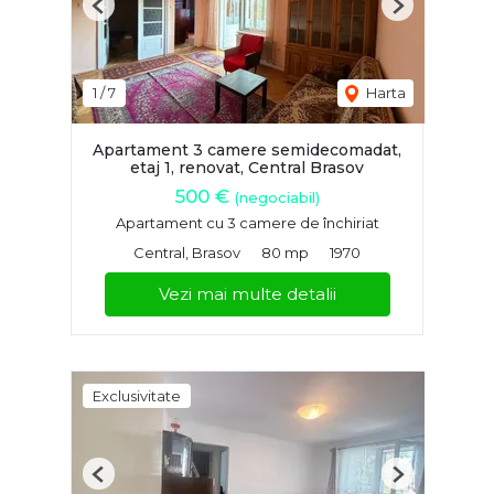
Previous
Next
1
/
7
Harta
Apartament 3 camere semidecomadat,
etaj 1, renovat, Central Brasov
500 €
(negociabil)
Apartament cu 3 camere de închiriat
Central, Brasov
80 mp
1970
Vezi mai multe detalii
Exclusivitate
Previous
Next