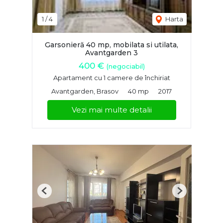
1
/
4
Harta
Garsonieră 40 mp, mobilata si utilata,
Avantgarden 3
400 €
(negociabil)
Apartament cu 1 camere de închiriat
Avantgarden, Brasov
40 mp
2017
Vezi mai multe detalii
Previous
Next