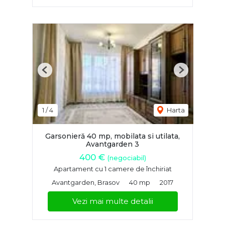
Previous
Next
1
/
4
Harta
Garsonieră 40 mp, mobilata si utilata,
Avantgarden 3
400 €
(negociabil)
Apartament cu 1 camere de închiriat
Avantgarden, Brasov
40 mp
2017
Vezi mai multe detalii