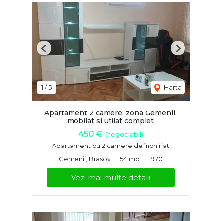
Previous
Next
1
/
5
Harta
Apartament 2 camere, zona Gemenii,
mobilat si utilat complet
450 €
(negociabil)
Apartament cu 2 camere de închiriat
Gemenii, Brasov
54 mp
1970
Vezi mai multe detalii