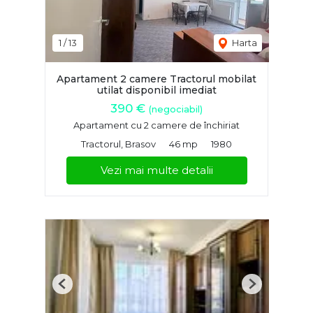
1
/
13
Harta
Apartament 2 camere Tractorul mobilat
utilat disponibil imediat
390 €
(negociabil)
Apartament cu 2 camere de închiriat
Tractorul, Brasov
46 mp
1980
Vezi mai multe detalii
Previous
Next