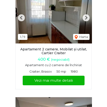
Previous
Next
1
/
9
Harta
Apartament 2 camere, Mobilat și utilat,
Cartier Craiter
400 €
(negociabil)
Apartament cu 2 camere de închiriat
Craiter, Brasov
50 mp
1980
Vezi mai multe detalii