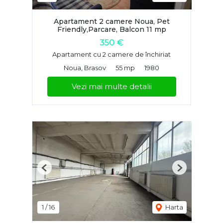
Apartament 2 camere Noua, Pet
Friendly,Parcare, Balcon 11 mp
350 €
Apartament cu 2 camere de închiriat
Noua, Brasov
55 mp
1980
Vezi mai multe detalii
Previous
Next
1
/
16
Harta