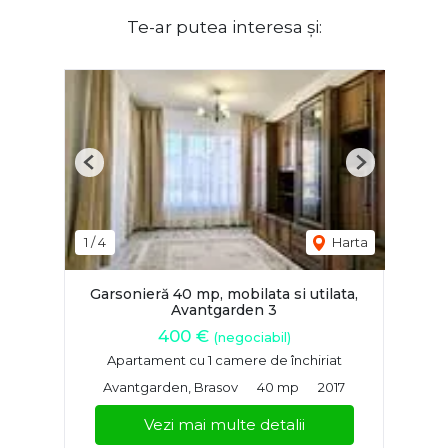
Te-ar putea interesa și:
Previous
Next
1
/
4
Harta
Garsonieră 40 mp, mobilata si utilata,
Avantgarden 3
400 €
(negociabil)
Apartament cu 1 camere de închiriat
Avantgarden, Brasov
40 mp
2017
Vezi mai multe detalii