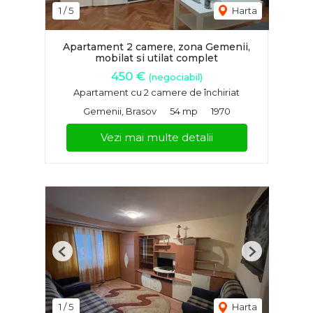
1
/
5
Harta
Apartament 2 camere, zona Gemenii,
mobilat si utilat complet
450 €
(negociabil)
Apartament cu 2 camere de închiriat
Gemenii, Brasov
54 mp
1970
Vezi mai multe detalii
Previous
Next
1
/
5
Harta