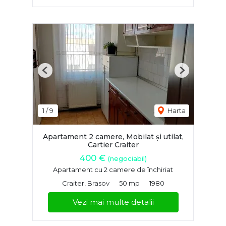
Previous
Next
1
/
9
Harta
Apartament 2 camere, Mobilat și utilat,
Cartier Craiter
400 €
(negociabil)
Apartament cu 2 camere de închiriat
Craiter, Brasov
50 mp
1980
Vezi mai multe detalii