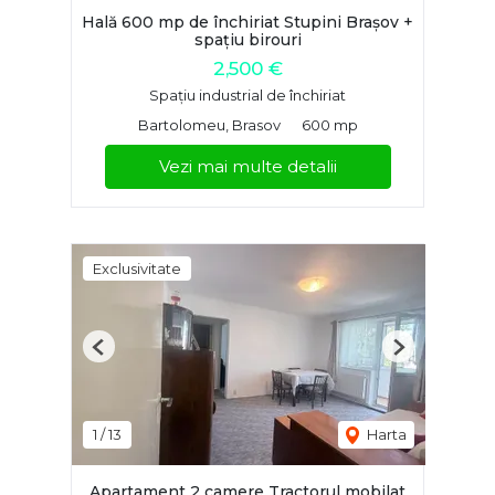
Hală 600 mp de închiriat Stupini Brașov +
spațiu birouri
2,500 €
Spațiu industrial de închiriat
Bartolomeu, Brasov
600 mp
Vezi mai multe detalii
Exclusivitate
Previous
Next
1
/
13
Harta
Apartament 2 camere Tractorul mobilat