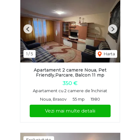
Previous
Next
1
/
5
Harta
Apartament 2 camere Noua, Pet
Friendly,Parcare, Balcon 11 mp
350 €
Apartament cu 2 camere de închiriat
Noua, Brasov
55 mp
1980
Vezi mai multe detalii
Exclusivitate