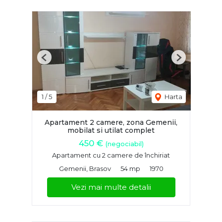
Previous
Next
1
/
5
Harta
Apartament 2 camere, zona Gemenii,
mobilat si utilat complet
450 €
(negociabil)
Apartament cu 2 camere de închiriat
Gemenii, Brasov
54 mp
1970
Vezi mai multe detalii