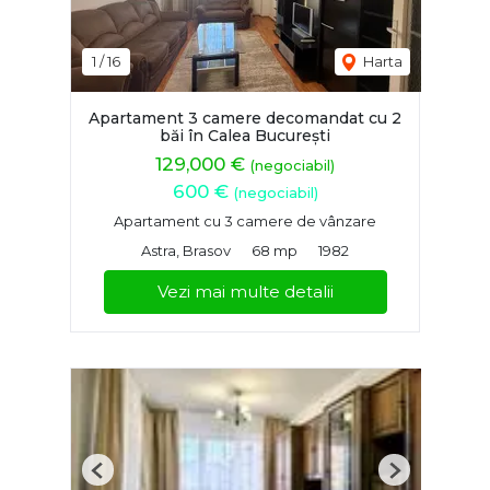
1
/
16
Harta
Apartament 3 camere decomandat cu 2
băi în Calea București
129,000 €
(negociabil)
600 €
(negociabil)
Apartament cu 3 camere de vânzare
Astra, Brasov
68 mp
1982
Vezi mai multe detalii
Previous
Next