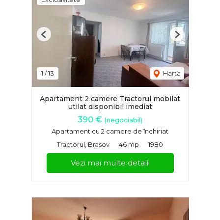
Previous
Next
1
/
13
Harta
Apartament 2 camere Tractorul mobilat
utilat disponibil imediat
390 €
(negociabil)
Apartament cu 2 camere de închiriat
Tractorul, Brasov
46 mp
1980
Vezi mai multe detalii