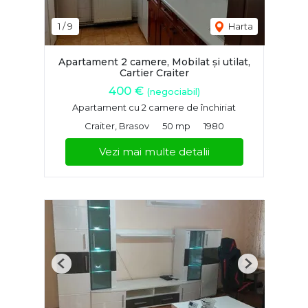
1
/
9
Harta
Apartament 2 camere, Mobilat și utilat,
Cartier Craiter
400 €
(negociabil)
Apartament cu 2 camere de închiriat
Craiter, Brasov
50 mp
1980
Vezi mai multe detalii
Previous
Next