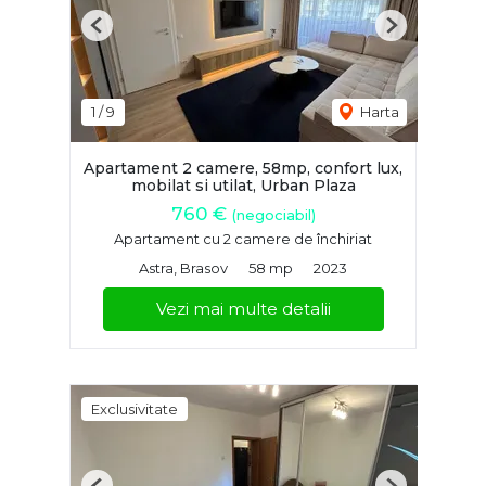
Previous
Next
1
/
9
Harta
Apartament 2 camere, 58mp, confort lux,
mobilat si utilat, Urban Plaza
760 €
(negociabil)
Apartament cu 2 camere de închiriat
Astra, Brasov
58 mp
2023
Vezi mai multe detalii
Exclusivitate