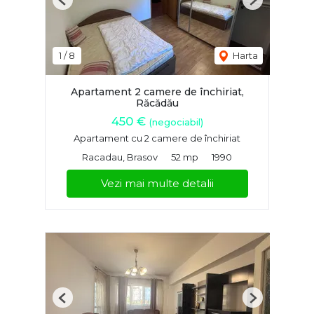
Previous
Next
1
/
8
Harta
Apartament 2 camere de închiriat,
Răcădău
450 €
(negociabil)
Apartament cu 2 camere de închiriat
Racadau, Brasov
52 mp
1990
Vezi mai multe detalii
Previous
Next