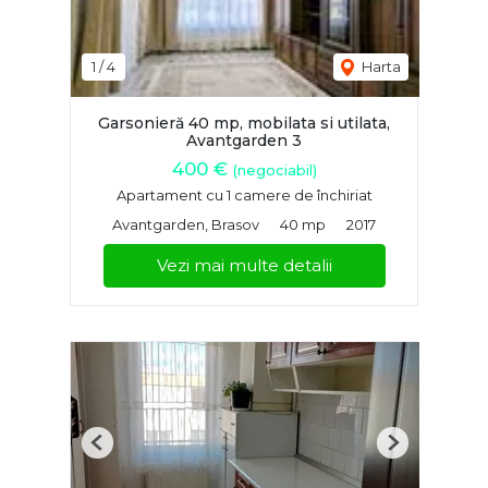
1
/
4
Harta
Garsonieră 40 mp, mobilata si utilata,
Avantgarden 3
400 €
(negociabil)
Apartament cu 1 camere de închiriat
Avantgarden, Brasov
40 mp
2017
Vezi mai multe detalii
Previous
Next