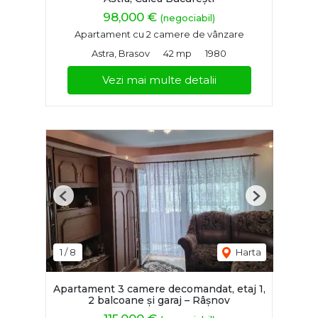
98,000 €
(negociabil)
Apartament cu 2 camere de vânzare
Astra, Brasov
42 mp
1980
Vezi mai multe detalii
Previous
Next
1
/
8
Harta
Apartament 3 camere decomandat, etaj 1,
2 balcoane și garaj – Râșnov