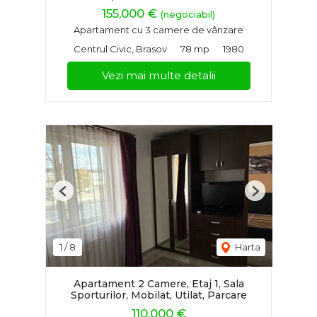
155,000 €
(negociabil)
Apartament cu 3 camere de vânzare
Centrul Civic, Brasov
78 mp
1980
Vezi mai multe detalii
Previous
Next
1
/
8
Harta
Apartament 2 Camere, Etaj 1, Sala
Sporturilor, Mobilat, Utilat, Parcare
110,000 €