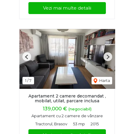
Vezi mai multe detalii
Previous
Next
1
/
7
Harta
Apartament 2 camere decomandat ,
mobilat, utilat, parcare inclusa
139,000 €
(negociabil)
Apartament cu 2 camere de vânzare
Tractorul, Brasov
53 mp
2015