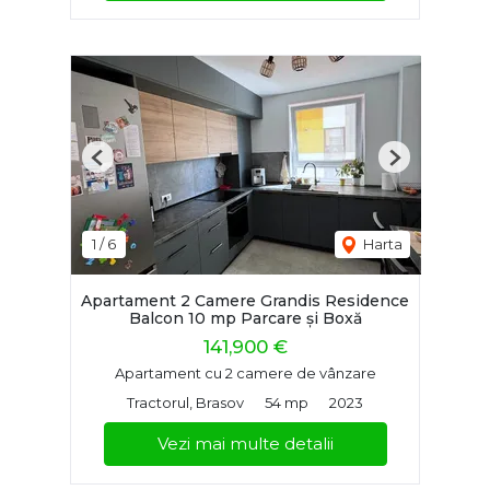
Previous
Next
1
/
6
Harta
Apartament 2 Camere Grandis Residence
Balcon 10 mp Parcare și Boxă
141,900 €
Apartament cu 2 camere de vânzare
Tractorul, Brasov
54 mp
2023
Vezi mai multe detalii