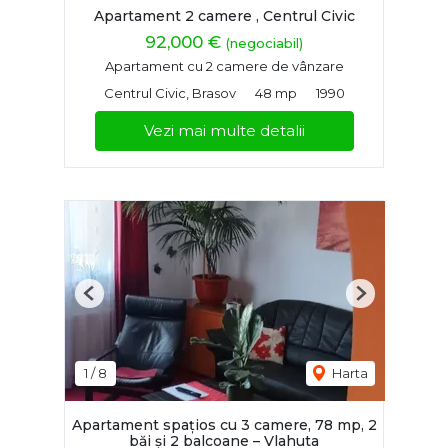
Apartament 2 camere , Centrul Civic
92,000 €
(negociabil)
Apartament cu 2 camere de vânzare
Centrul Civic, Brasov
48 mp
1990
Vezi mai multe detalii
Previous
Next
1
/
8
Harta
Apartament spațios cu 3 camere, 78 mp, 2
băi și 2 balcoane – Vlahuta