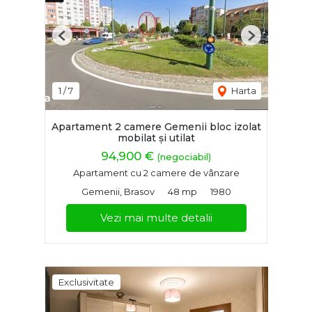
Previous
Next
1
/
7
Harta
Apartament 2 camere Gemenii bloc izolat
mobilat și utilat
94,900 €
(negociabil)
Apartament cu 2 camere de vânzare
Gemenii, Brasov
48 mp
1980
Vezi mai multe detalii
Exclusivitate