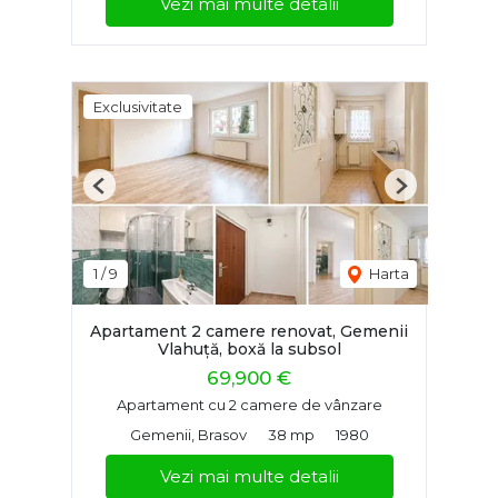
Vezi mai multe detalii
Exclusivitate
Previous
Next
1
/
9
Harta
Apartament 2 camere renovat, Gemenii
Vlahuță, boxă la subsol
69,900 €
Apartament cu 2 camere de vânzare
Gemenii, Brasov
38 mp
1980
Vezi mai multe detalii