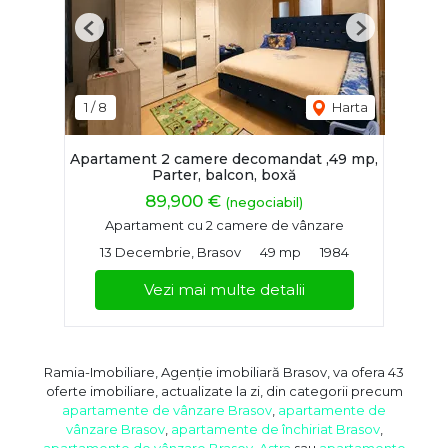
Previous
Next
1
/
8
Harta
Apartament 2 camere decomandat ,49 mp,
Parter, balcon, boxă
89,900 €
(negociabil)
Apartament cu 2 camere de vânzare
13 Decembrie, Brasov
49 mp
1984
Vezi mai multe detalii
Ramia-Imobiliare, Agenție imobiliară Brasov, va ofera 43
oferte imobiliare, actualizate la zi, din categorii precum
apartamente de vânzare Brasov
,
apartamente de
vânzare Brasov
,
apartamente de închiriat Brasov
,
apartamente de vânzare Brasov, Astra
sau
apartamente