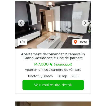
Previous
Next
1
/
9
Harta
Apartament decomandat 2 camere în
Grand Residence cu loc de parcare
147,000 €
(negociabil)
Apartament cu 2 camere de vânzare
Tractorul, Brasov
50 mp
2016
Vezi mai multe detalii