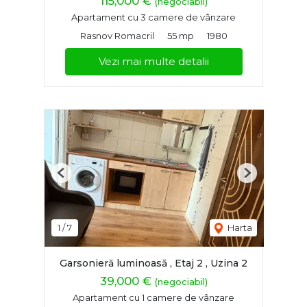
115,000 €
(negociabil)
Apartament cu 3 camere de vânzare
Rasnov Romacril
55 mp
1980
Vezi mai multe detalii
Previous
Next
1
/
7
Harta
Garsonieră luminoasă , Etaj 2 , Uzina 2
39,000 €
(negociabil)
Apartament cu 1 camere de vânzare