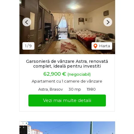
Previous
Next
1
/
9
Harta
Garsonieră de vânzare Astra, renovată
complet, ideală pentru investiti
62,900 €
(negociabil)
Apartament cu 1 camere de vânzare
Astra, Brasov
30 mp
1980
Vezi mai multe detalii