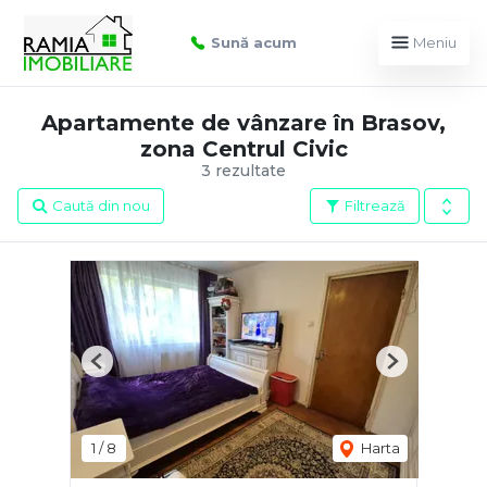
Sună acum
Meniu
Apartamente de vânzare în Brasov,
zona Centrul Civic
3 rezultate
Caută din nou
Filtrează
Previous
Next
1
/
8
Harta