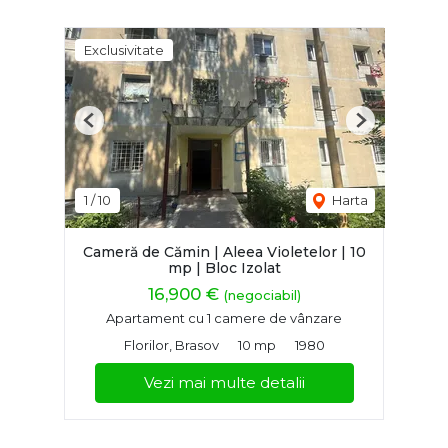
Exclusivitate
Previous
Next
1
/
10
Harta
Cameră de Cămin | Aleea Violetelor | 10
mp | Bloc Izolat
16,900 €
(negociabil)
Apartament cu 1 camere de vânzare
Florilor, Brasov
10 mp
1980
Vezi mai multe detalii