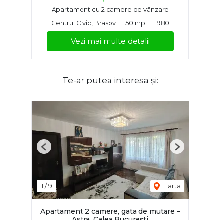
Apartament cu 2 camere de vânzare
Centrul Civic, Brasov
50 mp
1980
Vezi mai multe detalii
Te-ar putea interesa și:
Previous
Next
1
/
9
Harta
Apartament 2 camere, gata de mutare –
Astra, Calea București