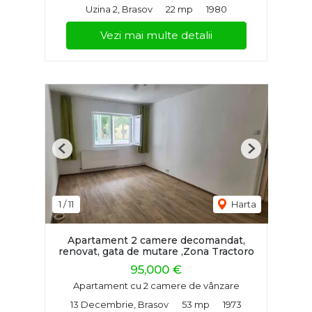
Uzina 2, Brasov
22 mp
1980
Vezi mai multe detalii
Previous
Next
1
/
11
Harta
Apartament 2 camere decomandat,
renovat, gata de mutare ,Zona Tractoro
95,000 €
Apartament cu 2 camere de vânzare
13 Decembrie, Brasov
53 mp
1973