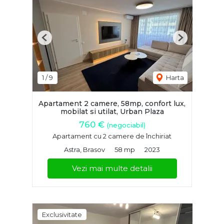
Previous
Next
1
/
9
Harta
Apartament 2 camere, 58mp, confort lux,
mobilat si utilat, Urban Plaza
760 €
(negociabil)
Apartament cu 2 camere de închiriat
Astra, Brasov
58 mp
2023
Vezi mai multe detalii
Exclusivitate