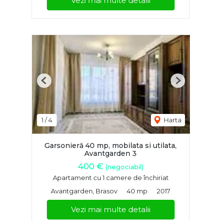
Vezi mai multe detalii
Previous
Next
1
/
4
Harta
Garsonieră 40 mp, mobilata si utilata,
Avantgarden 3
400 €
(negociabil)
Apartament cu 1 camere de închiriat
Avantgarden, Brasov
40 mp
2017
Vezi mai multe detalii