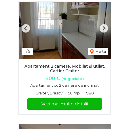
Previous
Next
1
/
9
Harta
Apartament 2 camere, Mobilat și utilat,
Cartier Craiter
400 €
(negociabil)
Apartament cu 2 camere de închiriat
Craiter, Brasov
50 mp
1980
Vezi mai multe detalii