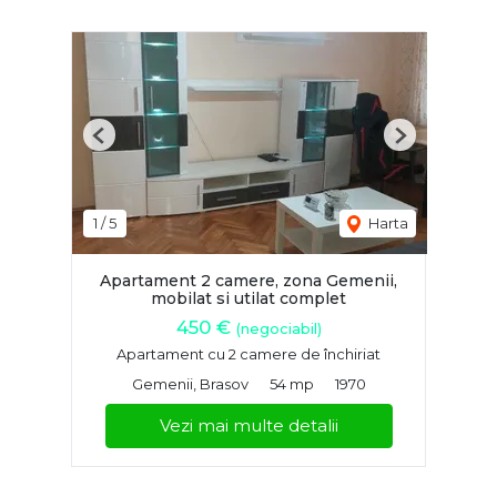
Previous
Next
1
/
5
Harta
Apartament 2 camere, zona Gemenii,
mobilat si utilat complet
450 €
(negociabil)
Apartament cu 2 camere de închiriat
Gemenii, Brasov
54 mp
1970
Vezi mai multe detalii