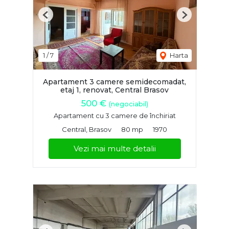
Previous
Next
1
/
7
Harta
Apartament 3 camere semidecomadat,
etaj 1, renovat, Central Brasov
500 €
(negociabil)
Apartament cu 3 camere de închiriat
Central, Brasov
80 mp
1970
Vezi mai multe detalii