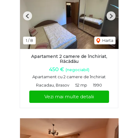
Previous
Next
1
/
8
Harta
Apartament 2 camere de închiriat,
Răcădău
450 €
(negociabil)
Apartament cu 2 camere de închiriat
Racadau, Brasov
52 mp
1990
Vezi mai multe detalii