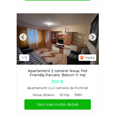
Previous
Next
1
/
5
Harta
Apartament 2 camere Noua, Pet
Friendly,Parcare, Balcon 11 mp
350 €
Apartament cu 2 camere de închiriat
Noua, Brasov
55 mp
1980
Vezi mai multe detalii