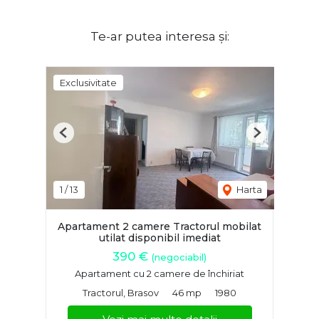
Te-ar putea interesa și:
Exclusivitate
Previous
Next
1
/
13
Harta
Apartament 2 camere Tractorul mobilat
utilat disponibil imediat
390 €
(negociabil)
Apartament cu 2 camere de închiriat
Tractorul, Brasov
46 mp
1980