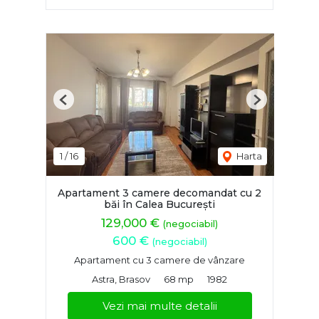
Previous
Next
1
/
16
Harta
Apartament 3 camere decomandat cu 2
băi în Calea București
129,000 €
(negociabil)
600 €
(negociabil)
Apartament cu 3 camere de vânzare
Astra, Brasov
68 mp
1982
Vezi mai multe detalii