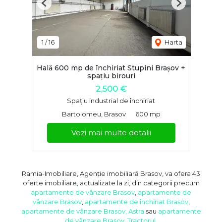
Previous
Next
1
/
16
Harta
Hală 600 mp de închiriat Stupini Brașov +
spațiu birouri
2,500 €
Spațiu industrial de închiriat
Bartolomeu, Brasov
600 mp
Vezi mai multe detalii
Ramia-Imobiliare, Agenție imobiliară Brasov, va ofera 43
oferte imobiliare, actualizate la zi, din categorii precum
apartamente de vânzare Brasov
,
apartamente de
vânzare Brasov
,
apartamente de închiriat Brasov
,
apartamente de vânzare Brasov, Astra
sau
apartamente
de vânzare Brasov, Tractorul
.