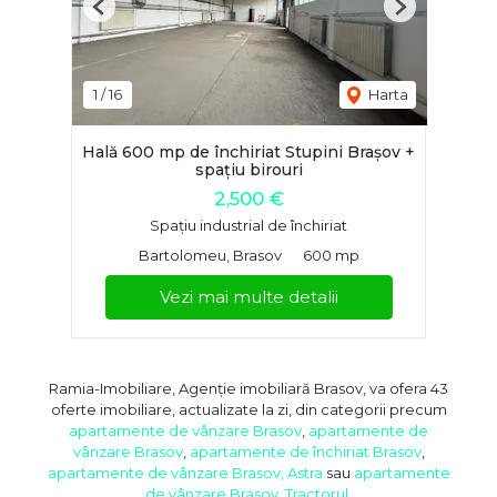
Previous
Next
1
/
16
Harta
Hală 600 mp de închiriat Stupini Brașov +
spațiu birouri
2,500 €
Spațiu industrial de închiriat
Bartolomeu, Brasov
600 mp
Vezi mai multe detalii
Ramia-Imobiliare, Agenție imobiliară Brasov, va ofera 43
oferte imobiliare, actualizate la zi, din categorii precum
apartamente de vânzare Brasov
,
apartamente de
vânzare Brasov
,
apartamente de închiriat Brasov
,
apartamente de vânzare Brasov, Astra
sau
apartamente
de vânzare Brasov, Tractorul
.