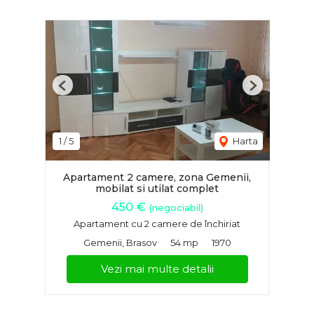
Previous
Next
1
/
5
Harta
Apartament 2 camere, zona Gemenii,
mobilat si utilat complet
450 €
(negociabil)
Apartament cu 2 camere de închiriat
Gemenii, Brasov
54 mp
1970
Vezi mai multe detalii