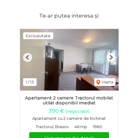
Te-ar putea interesa și:
Exclusivitate
Previous
Next
1
/
13
Harta
Apartament 2 camere Tractorul mobilat
utilat disponibil imediat
390 €
(negociabil)
Apartament cu 2 camere de închiriat
Tractorul, Brasov
46 mp
1980