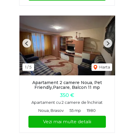
Previous
Next
1
/
5
Harta
Apartament 2 camere Noua, Pet
Friendly,Parcare, Balcon 11 mp
350 €
Apartament cu 2 camere de închiriat
Noua, Brasov
55 mp
1980
Vezi mai multe detalii