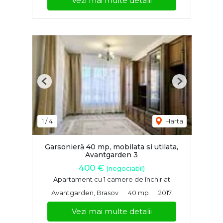
Vezi mai multe detalii
Previous
Next
1
/
4
Harta
Garsonieră 40 mp, mobilata si utilata,
Avantgarden 3
400 €
(negociabil)
Apartament cu 1 camere de închiriat
Avantgarden, Brasov
40 mp
2017
Vezi mai multe detalii