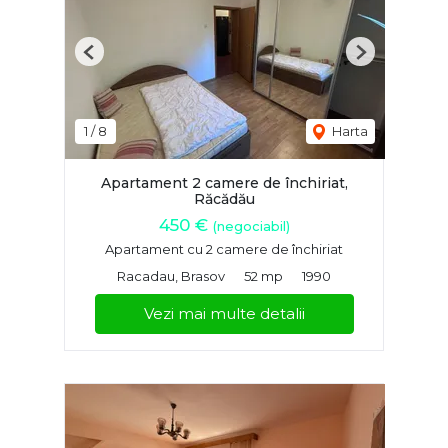
Previous
Next
1
/
8
Harta
Apartament 2 camere de închiriat,
Răcădău
450 €
(negociabil)
Apartament cu 2 camere de închiriat
Racadau, Brasov
52 mp
1990
Vezi mai multe detalii