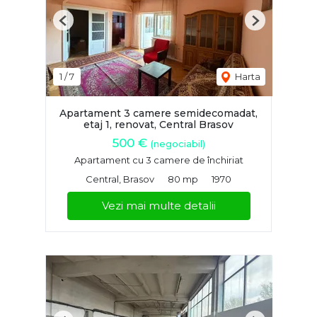
Previous
Next
1
/
7
Harta
Apartament 3 camere semidecomadat,
etaj 1, renovat, Central Brasov
500 €
(negociabil)
Apartament cu 3 camere de închiriat
Central, Brasov
80 mp
1970
Vezi mai multe detalii