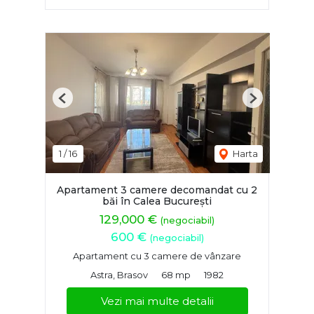
Previous
Next
1
/
16
Harta
Apartament 3 camere decomandat cu 2
băi în Calea București
129,000 €
(negociabil)
600 €
(negociabil)
Apartament cu 3 camere de vânzare
Astra, Brasov
68 mp
1982
Vezi mai multe detalii