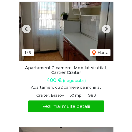
Previous
Next
1
/
9
Harta
Apartament 2 camere, Mobilat și utilat,
Cartier Craiter
400 €
(negociabil)
Apartament cu 2 camere de închiriat
Craiter, Brasov
50 mp
1980
Vezi mai multe detalii