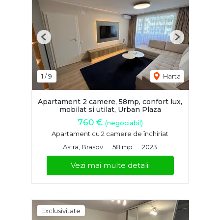
Previous
Next
1
/
9
Harta
Apartament 2 camere, 58mp, confort lux,
mobilat si utilat, Urban Plaza
760 €
(negociabil)
Apartament cu 2 camere de închiriat
Astra, Brasov
58 mp
2023
Vezi mai multe detalii
Exclusivitate