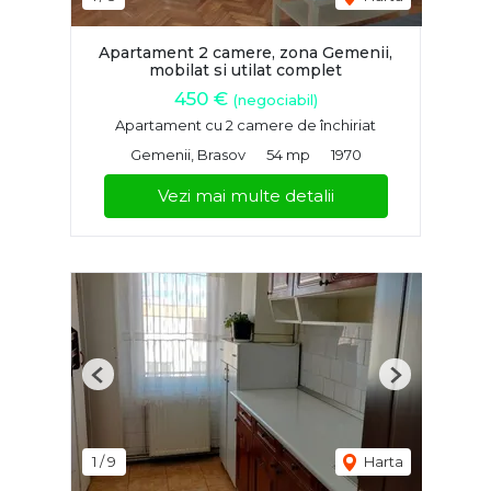
Apartament 2 camere, zona Gemenii,
mobilat si utilat complet
450 €
(negociabil)
Apartament cu 2 camere de închiriat
Gemenii, Brasov
54 mp
1970
Vezi mai multe detalii
Previous
Next
1
/
9
Harta