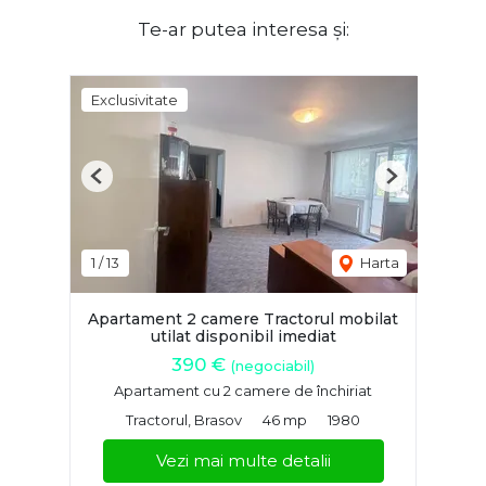
Te-ar putea interesa și:
Exclusivitate
Previous
Next
1
/
13
Harta
Apartament 2 camere Tractorul mobilat
utilat disponibil imediat
390 €
(negociabil)
Apartament cu 2 camere de închiriat
Tractorul, Brasov
46 mp
1980
Vezi mai multe detalii