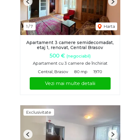
Previous
Next
1
/
7
Harta
Apartament 3 camere semidecomadat,
etaj 1, renovat, Central Brasov
500 €
(negociabil)
Apartament cu 3 camere de închiriat
Central, Brasov
80 mp
1970
Vezi mai multe detalii
Exclusivitate
Previous
Next