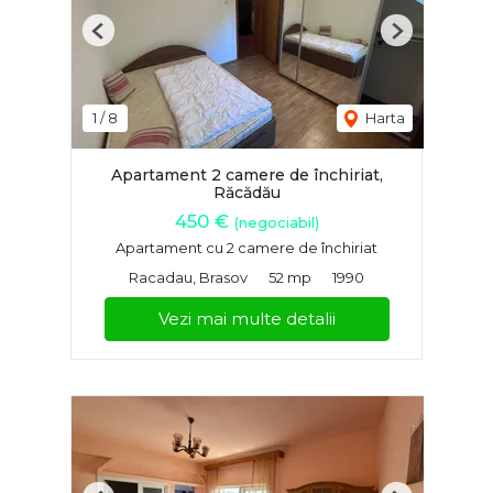
Previous
Next
1
/
8
Harta
Apartament 2 camere de închiriat,
Răcădău
450 €
(negociabil)
Apartament cu 2 camere de închiriat
Racadau, Brasov
52 mp
1990
Vezi mai multe detalii