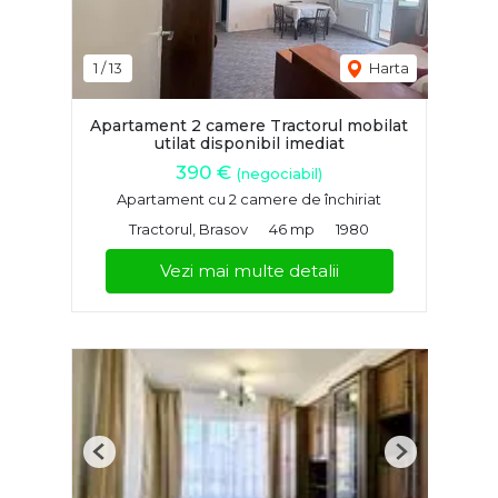
1
/
13
Harta
Apartament 2 camere Tractorul mobilat
utilat disponibil imediat
390 €
(negociabil)
Apartament cu 2 camere de închiriat
Tractorul, Brasov
46 mp
1980
Vezi mai multe detalii
Previous
Next