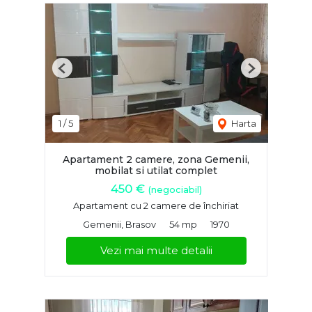
Previous
Next
1
/
5
Harta
Apartament 2 camere, zona Gemenii,
mobilat si utilat complet
450 €
(negociabil)
Apartament cu 2 camere de închiriat
Gemenii, Brasov
54 mp
1970
Vezi mai multe detalii