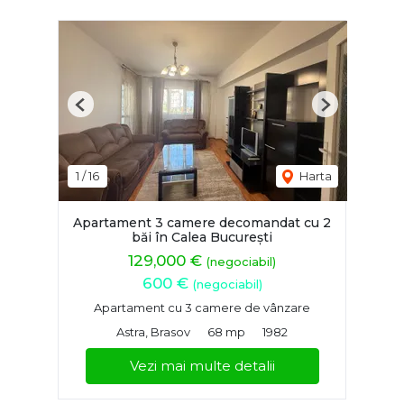
Previous
Next
1
/
16
Harta
Apartament 3 camere decomandat cu 2
băi în Calea București
129,000 €
(negociabil)
600 €
(negociabil)
Apartament cu 3 camere de vânzare
Astra, Brasov
68 mp
1982
Vezi mai multe detalii