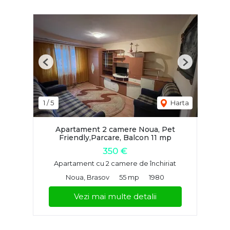
Previous
Next
1
/
5
Harta
Apartament 2 camere Noua, Pet
Friendly,Parcare, Balcon 11 mp
350 €
Apartament cu 2 camere de închiriat
Noua, Brasov
55 mp
1980
Vezi mai multe detalii