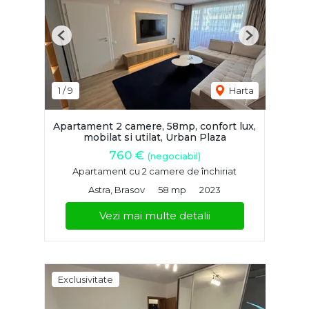
Previous
Next
1
/
9
Harta
Apartament 2 camere, 58mp, confort lux,
mobilat si utilat, Urban Plaza
760 €
(negociabil)
Apartament cu 2 camere de închiriat
Astra, Brasov
58 mp
2023
Vezi mai multe detalii
Exclusivitate