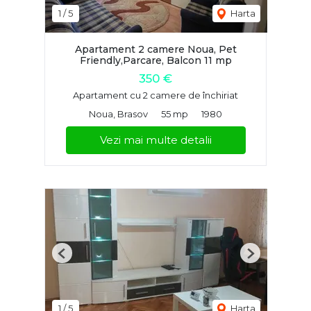
1
/
5
Harta
Apartament 2 camere Noua, Pet
Friendly,Parcare, Balcon 11 mp
350 €
Apartament cu 2 camere de închiriat
Noua, Brasov
55 mp
1980
Vezi mai multe detalii
Previous
Next
1
/
5
Harta