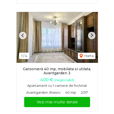
Previous
Next
1
/
4
Harta
Garsonieră 40 mp, mobilata si utilata,
Avantgarden 3
400 €
(negociabil)
Apartament cu 1 camere de închiriat
Avantgarden, Brasov
40 mp
2017
Vezi mai multe detalii