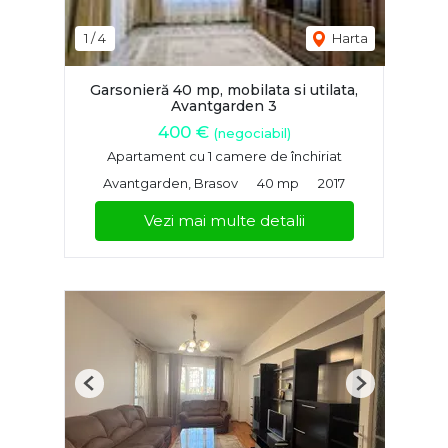
1
/
4
Harta
Garsonieră 40 mp, mobilata si utilata,
Avantgarden 3
400 €
(negociabil)
Apartament cu 1 camere de închiriat
Avantgarden, Brasov
40 mp
2017
Vezi mai multe detalii
Previous
Next