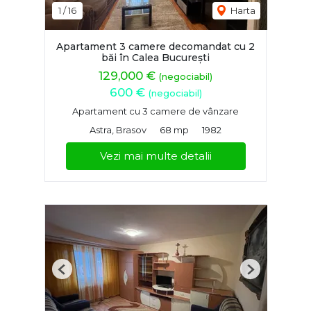
1
/
16
Harta
Apartament 3 camere decomandat cu 2
băi în Calea București
129,000 €
(negociabil)
600 €
(negociabil)
Apartament cu 3 camere de vânzare
Astra, Brasov
68 mp
1982
Vezi mai multe detalii
Previous
Next