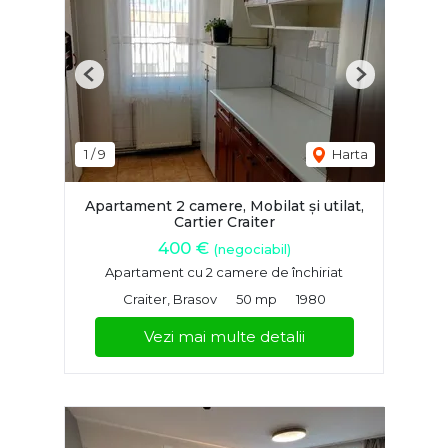
Previous
Next
1
/
9
Harta
Apartament 2 camere, Mobilat și utilat,
Cartier Craiter
400 €
(negociabil)
Apartament cu 2 camere de închiriat
Craiter, Brasov
50 mp
1980
Vezi mai multe detalii