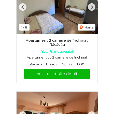
Previous
Next
1
/
8
Harta
Apartament 2 camere de închiriat,
Răcădău
450 €
(negociabil)
Apartament cu 2 camere de închiriat
Racadau, Brasov
52 mp
1990
Vezi mai multe detalii