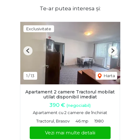
Te-ar putea interesa și:
Exclusivitate
Previous
Next
1
/
13
Harta
Apartament 2 camere Tractorul mobilat
utilat disponibil imediat
390 €
(negociabil)
Apartament cu 2 camere de închiriat
Tractorul, Brasov
46 mp
1980
Vezi mai multe detalii