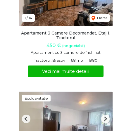
1
/
14
Harta
Apartament 3 Camere Decomandat, Etaj 1,
Tractorul
450 €
(negociabil)
Apartament cu 3 camere de închiriat
Tractorul, Brasov
68 mp
1980
Vezi mai multe detalii
Exclusivitate
Previous
Next