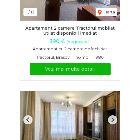
1
/
13
Harta
Apartament 2 camere Tractorul mobilat
utilat disponibil imediat
390 €
(negociabil)
Apartament cu 2 camere de închiriat
Tractorul, Brasov
46 mp
1980
Vezi mai multe detalii
Previous
Next