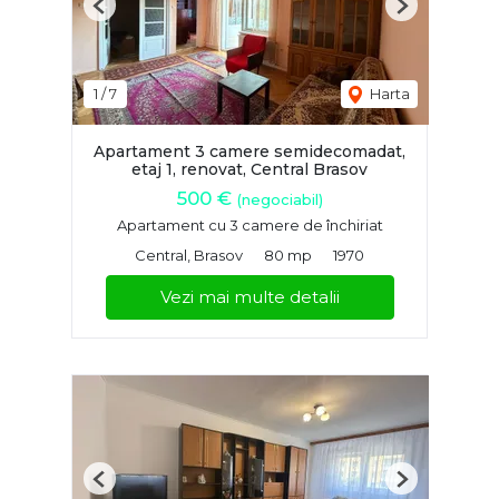
Previous
Next
1
/
7
Harta
Apartament 3 camere semidecomadat,
etaj 1, renovat, Central Brasov
500 €
(negociabil)
Apartament cu 3 camere de închiriat
Central, Brasov
80 mp
1970
Vezi mai multe detalii
Previous
Next