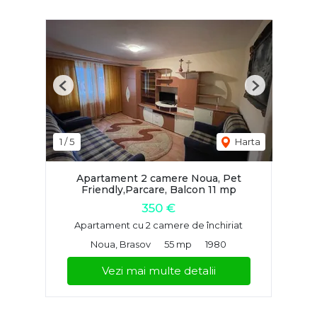
Previous
Next
1
/
5
Harta
Apartament 2 camere Noua, Pet
Friendly,Parcare, Balcon 11 mp
350 €
Apartament cu 2 camere de închiriat
Noua, Brasov
55 mp
1980
Vezi mai multe detalii