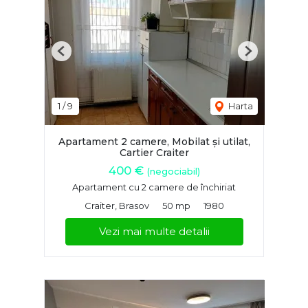
Previous
Next
1
/
9
Harta
Apartament 2 camere, Mobilat și utilat,
Cartier Craiter
400 €
(negociabil)
Apartament cu 2 camere de închiriat
Craiter, Brasov
50 mp
1980
Vezi mai multe detalii