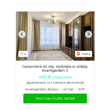
Previous
Next
1
/
4
Harta
Garsonieră 40 mp, mobilata si utilata,
Avantgarden 3
400 €
(negociabil)
Apartament cu 1 camere de închiriat
Avantgarden, Brasov
40 mp
2017
Vezi mai multe detalii