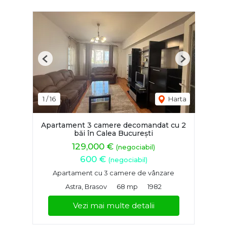
Previous
Next
1
/
16
Harta
Apartament 3 camere decomandat cu 2
băi în Calea București
129,000 €
(negociabil)
600 €
(negociabil)
Apartament cu 3 camere de vânzare
Astra, Brasov
68 mp
1982
Vezi mai multe detalii