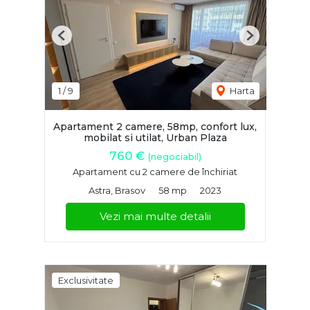
Previous
Next
1
/
9
Harta
Apartament 2 camere, 58mp, confort lux,
mobilat si utilat, Urban Plaza
760 €
(negociabil)
Apartament cu 2 camere de închiriat
Astra, Brasov
58 mp
2023
Vezi mai multe detalii
Exclusivitate