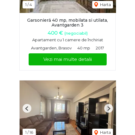
1
/
4
Harta
Garsonieră 40 mp, mobilata si utilata,
Avantgarden 3
400 €
(negociabil)
Apartament cu 1 camere de închiriat
Avantgarden, Brasov
40 mp
2017
Vezi mai multe detalii
Previous
Next
1
/
16
Harta