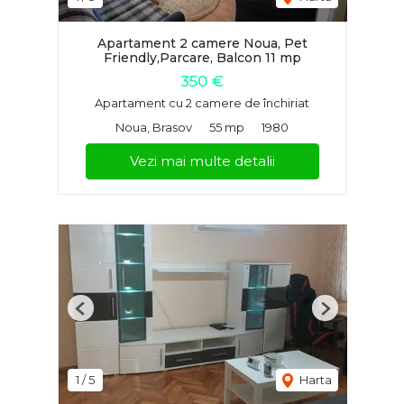
Apartament 2 camere Noua, Pet
Friendly,Parcare, Balcon 11 mp
350 €
Apartament cu 2 camere de închiriat
Noua, Brasov
55 mp
1980
Vezi mai multe detalii
Previous
Next
1
/
5
Harta