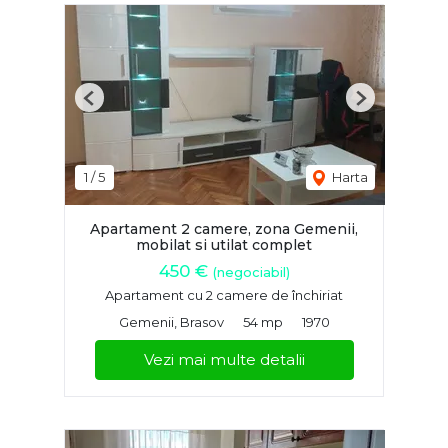
Previous
Next
1
/
5
Harta
Apartament 2 camere, zona Gemenii,
mobilat si utilat complet
450 €
(negociabil)
Apartament cu 2 camere de închiriat
Gemenii, Brasov
54 mp
1970
Vezi mai multe detalii