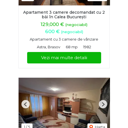
Apartament 3 camere decomandat cu 2
băi în Calea București
129,000 €
(negociabil)
600 €
(negociabil)
Apartament cu 3 camere de vânzare
Astra, Brasov
68 mp
1982
Vezi mai multe detalii
Previous
Next
1
/
5
Harta