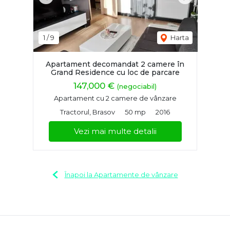
Previous
Next
1
/
9
Harta
Apartament decomandat 2 camere în
Grand Residence cu loc de parcare
147,000 €
(negociabil)
Apartament cu 2 camere de vânzare
Tractorul, Brasov
50 mp
2016
Vezi mai multe detalii
Înapoi la Apartamente de vânzare