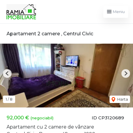
Meniu
Apartament 2 camere , Centrul Civic
Previous
Nex
1
/
8
Harta
92,000 €
ID CP3120689
(negociabil)
Apartament cu 2 camere de vânzare