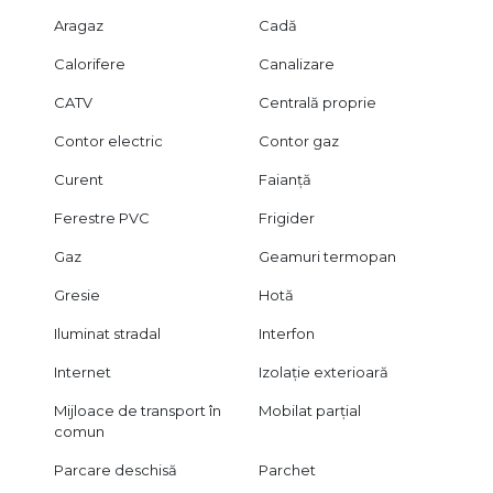
Aragaz
Cadă
Calorifere
Canalizare
CATV
Centrală proprie
Contor electric
Contor gaz
Curent
Faianță
Ferestre PVC
Frigider
Gaz
Geamuri termopan
Gresie
Hotă
Iluminat stradal
Interfon
Internet
Izolație exterioară
Mijloace de transport în
Mobilat parțial
comun
Parcare deschisă
Parchet