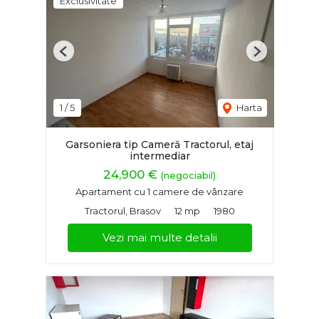
Exclusivitate
Previous
Next
1
/
5
Harta
Garsoniera tip Cameră Tractorul, etaj
intermediar
24,900 €
(negociabil)
Apartament cu 1 camere de vânzare
Tractorul, Brasov
12 mp
1980
Vezi mai multe detalii