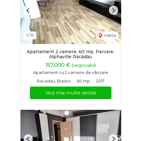
Previous
Next
1
/
11
Harta
Apartament 2 camere, 60 mp, Parcare,
Alphaville Răcădău
157,000 €
(negociabil)
Apartament cu 2 camere de vânzare
Racadau, Brasov
60 mp
2017
Vezi mai multe detalii