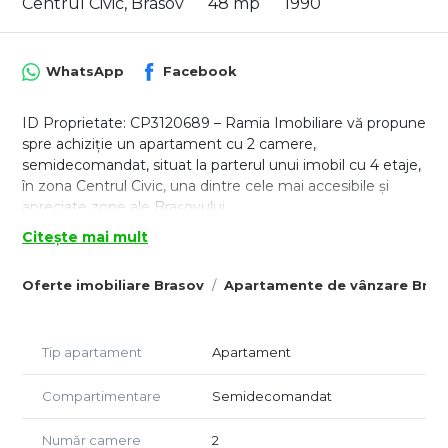
Centrul Civic, Brasov
48 mp
1990
WhatsApp
Facebook
ID Proprietate: CP3120689 – Ramia Imobiliare vă propune
spre achiziție un apartament cu 2 camere,
semidecomandat, situat la parterul unui imobil cu 4 etaje,
în zona Centrul Civic, una dintre cele mai accesibile și
apreciate zone ale Brașovului.
Centrul Civic oferă acces rapid către multiple puncte de
Citește mai mult
interes precum AFI Brașov, Gara Brașov, instituții,
supermarketuri, restaurante, farmacii, școli, mijloace de
Oferte imobiliare Brasov
Apartamente de vânzare Bras
transport și zone comerciale, fiind o locație potrivită atât
pentru locuire, cât și pentru investiție.
Proprietatea este amplasată într-un bloc izolat termic, cu
Tip apartament
Apartament
scară curată și vecinătate liniștită, fiind potrivită atât
pentru locuire proprie, cât și pentru investiție.
Compartimentare
Semidecomandat
Compartimentare:
– Living
Număr camere
2