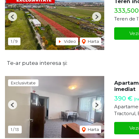
Teren in
333,500
Teren de 
Previous
Next
Vezi
1
/
9
Video
Harta
Te-ar putea interesa și:
Apartame
Exclusivitate
imediat
390 €
(n
Apartamen
Previous
Next
Tractorul,
Vezi
1
/
13
Harta