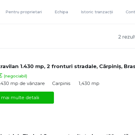
Pentru proprietari
Echipa
Istoric tranzacții
Cont
2 rezul
ravilan 1.430 mp, 2 fronturi stradale, Cărpiniș, Bra
 €
(negociabil)
1,430 mp de vânzare
Carpinis
1,430 mp
 mai multe detalii