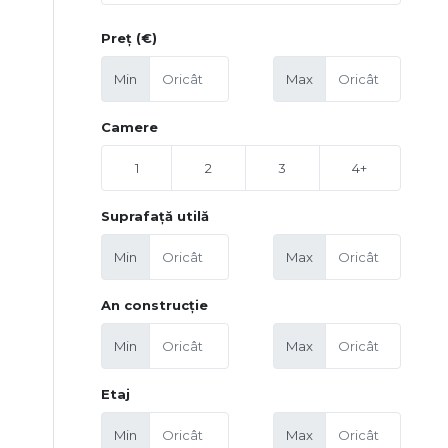
Preț (€)
Min
Max
Camere
1
2
3
4+
Suprafață utilă
Min
Max
An construcție
Min
Max
Etaj
Min
Max