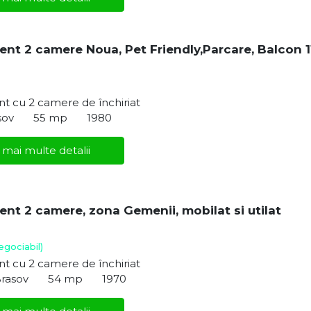
nt 2 camere Noua, Pet Friendly,Parcare, Balcon 1
t cu 2 camere de închiriat
sov
55 mp
1980
 mai multe detalii
nt 2 camere, zona Gemenii, mobilat si utilat
egociabil)
t cu 2 camere de închiriat
Brasov
54 mp
1970