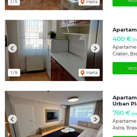
Vezi
1
/
5
Harta
Apartamen
400 €
(n
Apartamen
Previous
Next
Craiter, Br
Vezi
1
/
9
Harta
Apartame
Urban Pl
760 €
(n
Apartamen
Previous
Next
Astra, Bra