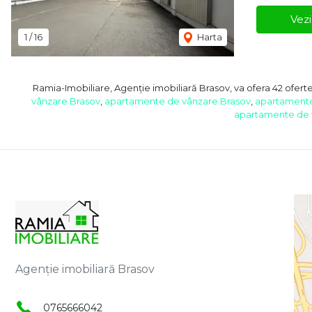
Vezi
1
/
16
Harta
Ramia-Imobiliare, Agenție imobiliară Brasov, va ofera 42 oferte
vânzare Brasov
,
apartamente de vânzare Brasov
,
apartamente 
apartamente de v
Agenție imobiliară Brasov
0765666042