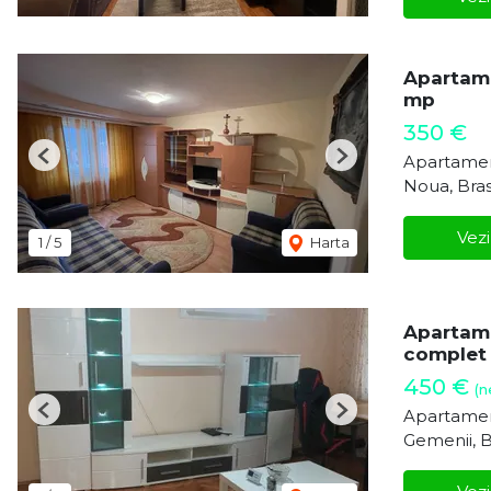
Apartame
mp
350 €
Apartamen
Previous
Next
Noua, Bra
Vezi
1
/
5
Harta
Apartame
complet
450 €
(n
Apartamen
Previous
Next
Gemenii, 