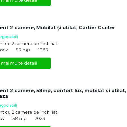
 mai multe detalii
t 2 camere, Mobilat și utilat, Cartier Craiter
egociabil)
t cu 2 camere de închiriat
asov
50 mp
1980
 mai multe detalii
nt 2 camere, 58mp, confort lux, mobilat si utilat,
aza
egociabil)
t cu 2 camere de închiriat
sov
58 mp
2023