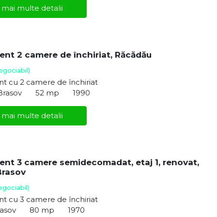
 mai multe detalii
nt 2 camere de închiriat, Răcădău
egociabil)
t cu 2 camere de închiriat
Brasov
52 mp
1990
 mai multe detalii
nt 3 camere semidecomadat, etaj 1, renovat,
Brasov
egociabil)
t cu 3 camere de închiriat
rasov
80 mp
1970