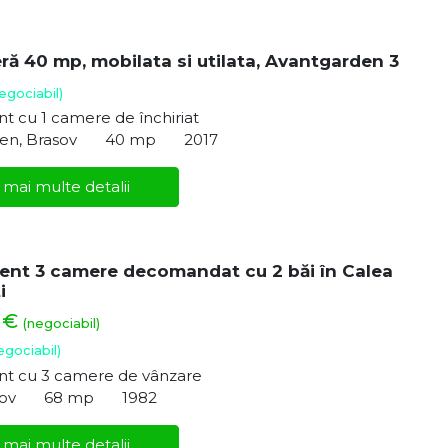
ră 40 mp, mobilata si utilata, Avantgarden 3
egociabil)
 cu 1 camere de închiriat
en, Brasov
40 mp
2017
 mai multe detalii
nt 3 camere decomandat cu 2 băi în Calea
i
0 €
(negociabil)
egociabil)
t cu 3 camere de vânzare
sov
68 mp
1982
 mai multe detalii