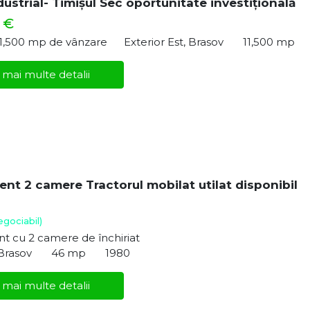
dustrial- Timișul Sec oportunitate investițională
 €
11,500 mp de vânzare
Exterior Est, Brasov
11,500 mp
 mai multe detalii
nt 2 camere Tractorul mobilat utilat disponibil
egociabil)
t cu 2 camere de închiriat
 Brasov
46 mp
1980
 mai multe detalii