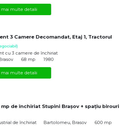
 mai multe detalii
nt 3 Camere Decomandat, Etaj 1, Tractorul
egociabil)
t cu 3 camere de închiriat
 Brasov
68 mp
1980
 mai multe detalii
mp de închiriat Stupini Brașov + spațiu birouri
strial de închiriat
Bartolomeu, Brasov
600 mp