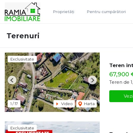
Proprietăți
Pentru cumpărători
Terenuri
Exclusivitate
Teren int
67,900
Teren de 
Previous
Next
Vezi
1
/
17
Video
Harta
Exclusivitate