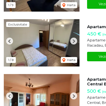
Vezi
1
/
9
Harta
Exclusivitate
Apartame
450 €
(n
Apartamen
Previous
Next
Racadau, 
Vezi
1
/
8
Harta
Apartame
Central 
500 €
(n
Apartamen
Previous
Next
Central, B