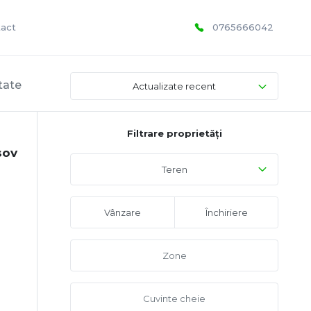
act
0765666042
tate
Actualizate recent
Filtrare proprietăți
sov
Teren
Vânzare
Închiriere