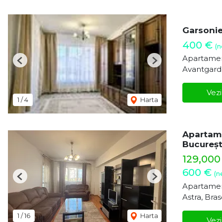
Garsonie
400 €
(n
Apartament
Previous
Next
Avantgard
Vezi
1
/
4
Harta
Apartame
Bucureșt
129,00
600 €
(n
Previous
Next
Apartamen
Astra, Bra
1
/
16
Harta
Vezi