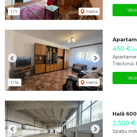
Vezi
1
/
7
Harta
Apartame
450 €
(n
Apartamen
Previous
Next
Tractorul,
Vezi
1
/
14
Harta
Hală 600 
2,500 €
Spațiu indu
Previous
Next