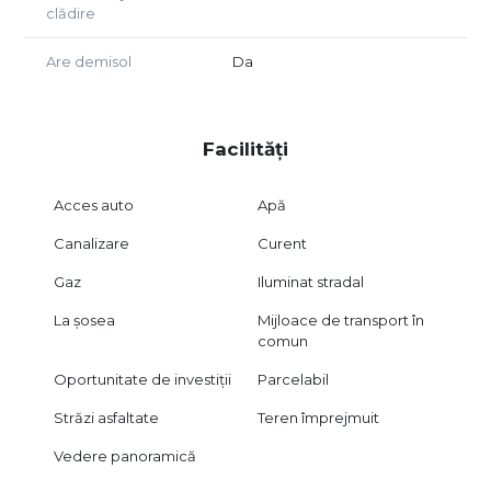
clădire
Website: www.ramia-imobiliare.ro
Adresă: Str. Olteț nr. 16, Spațiu Comercial nr. 18
Are demisol
Da
Un teren care se diferențiază prin suprafață, acces și
potențial de dezvoltare, potrivit atât pentru construcție
proprie, cât și pentru investiție.
Facilități
Prezentarea este proprietatea Ramia Imobiliare Invest și
nu poate fi preluată sau distribuită fără acordul scris al
Acces auto
Apă
agenției.
Canalizare
Curent
Gaz
Iluminat stradal
La șosea
Mijloace de transport în
comun
Oportunitate de investiții
Parcelabil
Străzi asfaltate
Teren împrejmuit
Vedere panoramică