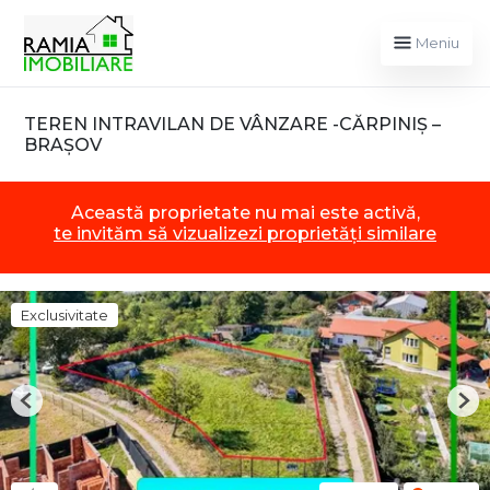
Meniu
TEREN INTRAVILAN DE VÂNZARE -CĂRPINIȘ –
BRAȘOV
Această proprietate nu mai este activă,
te invităm să vizualizezi proprietăți similare
Exclusivitate
Previous
Nex