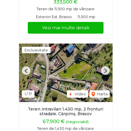
333,500 €
Teren de 11,500 mp de vânzare
Exterior Est, Brasov
11,500 mp
Vezi mai multe detalii
Exclusivitate
Previous
Next
1
/
17
Video
Harta
Teren intravilan 1.430 mp, 2 fronturi
stradale, Cărpiniș, Brasov
67,900 €
(negociabil)
Teren de 1,430 mp de vânzare