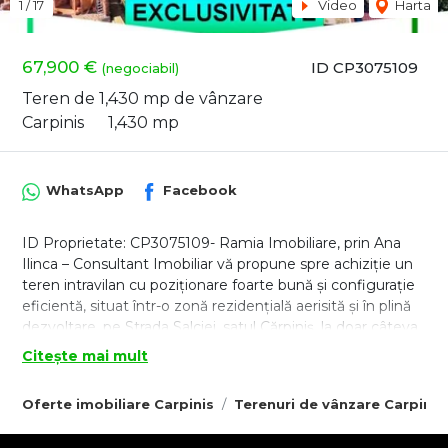
1
/
17
Video
Harta
67,900 €
ID CP3075109
(negociabil)
Teren de 1,430 mp de vânzare
Carpinis
1,430 mp
WhatsApp
Facebook
ID Proprietate: CP3075109- Ramia Imobiliare, prin Ana
Ilinca – Consultant Imobiliar vă propune spre achiziție un
teren intravilan cu poziționare foarte bună și configurație
eficientă, situat într-o zonă rezidențială aerisită și în plină
dezvoltare, pe Strada Salciei, satul Cărpiniș, la doar câteva
minute de Brașov.
Citește mai mult
Oportunitate pentru construcție sau investiție- Cu o
suprafață de 1.430 mp și deschidere la două fronturi
Oferte imobiliare Carpinis
Terenuri de vânzare Carpinis
stradale , proprietatea oferă flexibilitate reală de
dezvoltare: casă individuală, duplex sau proiect rezidențial