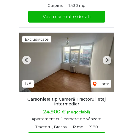
Carpinis
1,430 mp
Vezi mai multe detalii
Exclusivitate
Previous
Next
1
/
5
Harta
Garsoniera tip Cameră Tractorul, etaj
intermediar
24,900 €
(negociabil)
Apartament cu 1 camere de vânzare
Tractorul, Brasov
12 mp
1980