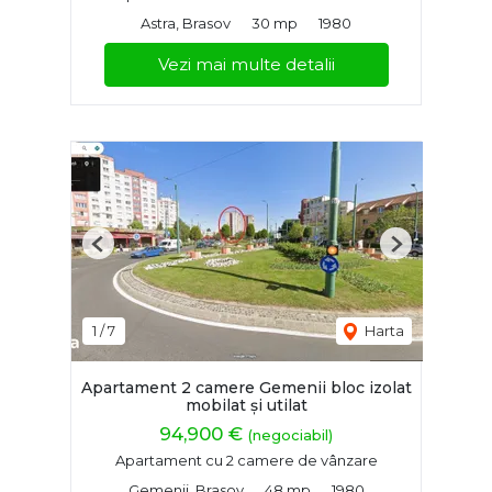
Astra, Brasov
30 mp
1980
Vezi mai multe detalii
Previous
Next
1
/
7
Harta
Apartament 2 camere Gemenii bloc izolat
mobilat și utilat
94,900 €
(negociabil)
Apartament cu 2 camere de vânzare
Gemenii, Brasov
48 mp
1980