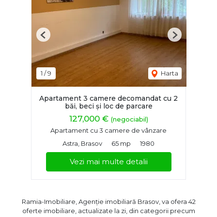
Previous
Next
1
/
9
Harta
Apartament 3 camere decomandat cu 2
băi, beci și loc de parcare
127,000 €
(negociabil)
Apartament cu 3 camere de vânzare
Astra, Brasov
65 mp
1980
Vezi mai multe detalii
Ramia-Imobiliare, Agenție imobiliară Brasov, va ofera 42
oferte imobiliare, actualizate la zi, din categorii precum