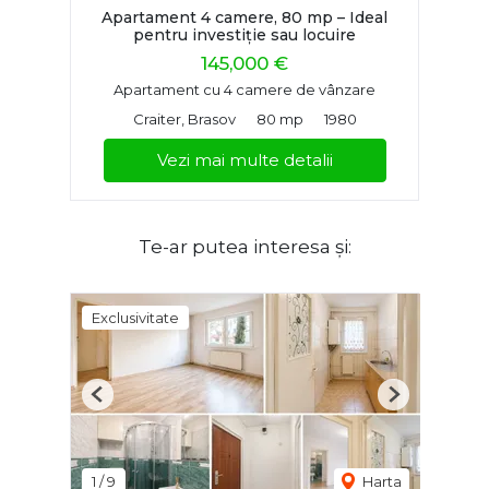
Apartament 4 camere, 80 mp – Ideal
pentru investiție sau locuire
145,000 €
Apartament cu 4 camere de vânzare
Craiter, Brasov
80 mp
1980
Vezi mai multe detalii
Te-ar putea interesa și:
Exclusivitate
Previous
Next
1
/
9
Harta