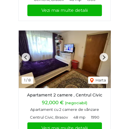
Vezi mai multe detalii
Previous
Next
1
/
8
Harta
Apartament 2 camere , Centrul Civic
92,000 €
(negociabil)
Apartament cu 2 camere de vânzare
Centrul Civic, Brasov
48 mp
1990
Vezi mai multe detalii