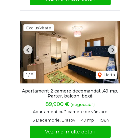
Exclusivitate
Previous
Next
1
/
8
Harta
Apartament 2 camere decomandat ,49 mp,
Parter, balcon, boxă
89,900 €
(negociabil)
Apartament cu 2 camere de vânzare
13 Decembrie, Brasov
49 mp
1984
Vezi mai multe detalii