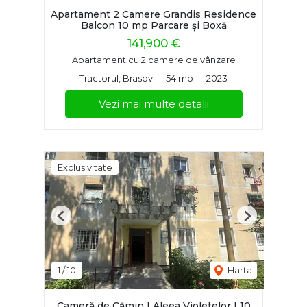
Apartament 2 Camere Grandis Residence
Balcon 10 mp Parcare și Boxă
141,900 €
Apartament cu 2 camere de vânzare
Tractorul, Brasov
54 mp
2023
Vezi mai multe detalii
Exclusivitate
Previous
Next
1
/
10
Harta
Cameră de Cămin | Aleea Violetelor | 10