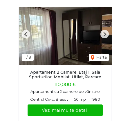
Previous
Next
1
/
8
Harta
Apartament 2 Camere, Etaj 1, Sala
Sporturilor, Mobilat, Utilat, Parcare
110,000 €
Apartament cu 2 camere de vânzare
Centrul Civic, Brasov
50 mp
1980
Vezi mai multe detalii