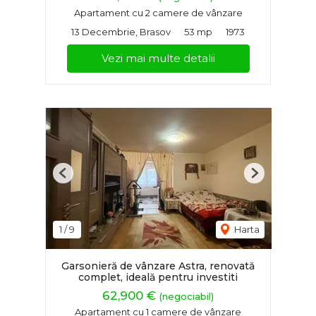
Apartament cu 2 camere de vânzare
13 Decembrie, Brasov
53 mp
1973
Vezi mai multe detalii
Previous
Next
1
/
9
Harta
Garsonieră de vânzare Astra, renovată
complet, ideală pentru investiti
62,900 €
(negociabil)
Apartament cu 1 camere de vânzare