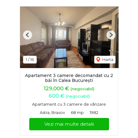
Previous
Next
1
/
16
Harta
Apartament 3 camere decomandat cu 2
băi în Calea București
129,000 €
(negociabil)
600 €
(negociabil)
Apartament cu 3 camere de vânzare
Astra, Brasov
68 mp
1982
Vezi mai multe detalii