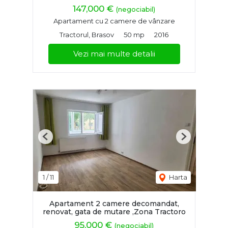
147,000 €
(negociabil)
Apartament cu 2 camere de vânzare
Tractorul, Brasov
50 mp
2016
Vezi mai multe detalii
Previous
Next
1
/
11
Harta
Apartament 2 camere decomandat,
renovat, gata de mutare ,Zona Tractoro
95,000 €
(negociabil)