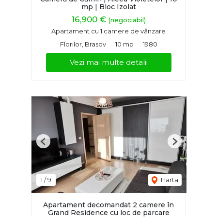
mp | Bloc Izolat
16,900 €
(negociabil)
Apartament cu 1 camere de vânzare
Florilor, Brasov
10 mp
1980
Vezi mai multe detalii
Previous
Next
1
/
9
Harta
Apartament decomandat 2 camere în
Grand Residence cu loc de parcare