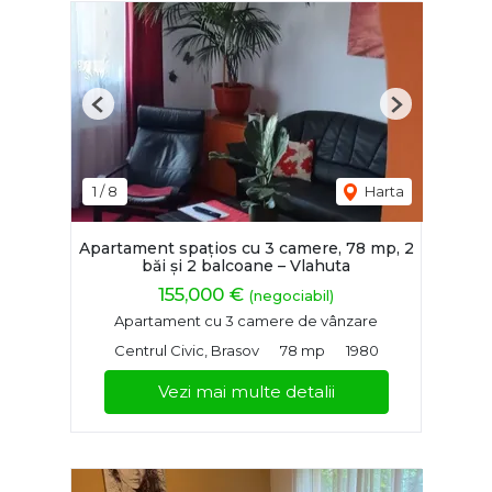
Previous
Next
1
/
8
Harta
Apartament spațios cu 3 camere, 78 mp, 2
băi și 2 balcoane – Vlahuta
155,000 €
(negociabil)
Apartament cu 3 camere de vânzare
Centrul Civic, Brasov
78 mp
1980
Vezi mai multe detalii