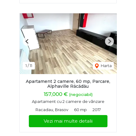
Previous
Next
1
/
11
Harta
Apartament 2 camere, 60 mp, Parcare,
Alphaville Răcădău
157,000 €
(negociabil)
Apartament cu 2 camere de vânzare
Racadau, Brasov
60 mp
2017
Vezi mai multe detalii