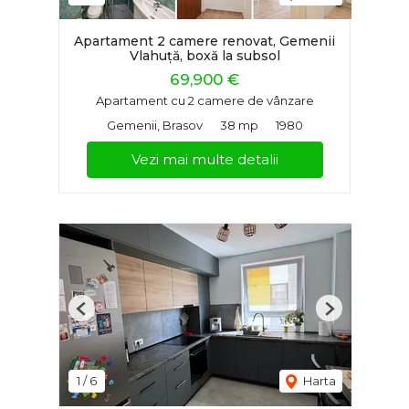
Apartament 2 camere renovat, Gemenii
Vlahuță, boxă la subsol
69,900 €
Apartament cu 2 camere de vânzare
Gemenii, Brasov
38 mp
1980
Vezi mai multe detalii
Previous
Next
1
/
6
Harta