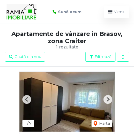
Sună acum
Meniu
Apartamente de vânzare în Brasov,
zona Craiter
1 rezultate
Caută din nou
Filtrează
Previous
Next
1
/
7
Harta