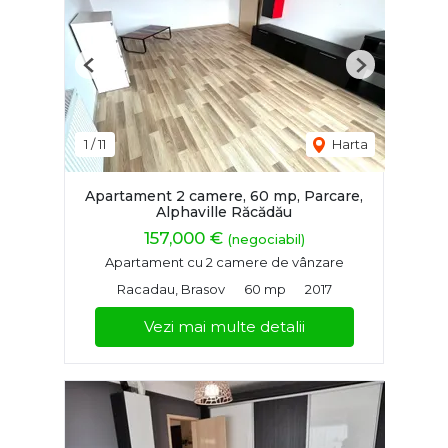
Previous
Next
1
/
11
Harta
Apartament 2 camere, 60 mp, Parcare,
Alphaville Răcădău
157,000 €
(negociabil)
Apartament cu 2 camere de vânzare
Racadau, Brasov
60 mp
2017
Vezi mai multe detalii