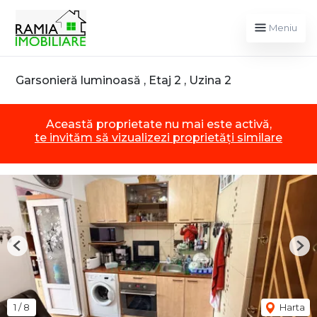
Meniu
Garsonieră luminoasă , Etaj 2 , Uzina 2
Această proprietate nu mai este activă,
te invităm să vizualizezi proprietăți similare
Previous
Nex
1
/
8
Harta