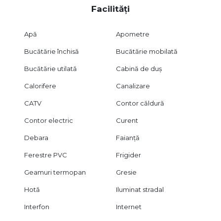
Facilități
Apă
Apometre
Bucătărie închisă
Bucătărie mobilată
Bucătărie utilată
Cabină de duș
Calorifere
Canalizare
CATV
Contor căldură
Contor electric
Curent
Debara
Faianță
Ferestre PVC
Frigider
Geamuri termopan
Gresie
Hotă
Iluminat stradal
Interfon
Internet