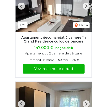
Previous
Next
1
/
9
Harta
Apartament decomandat 2 camere în
Grand Residence cu loc de parcare
147,000 €
(negociabil)
Apartament cu 2 camere de vânzare
Tractorul, Brasov
50 mp
2016
Vezi mai multe detalii
Previous
Next