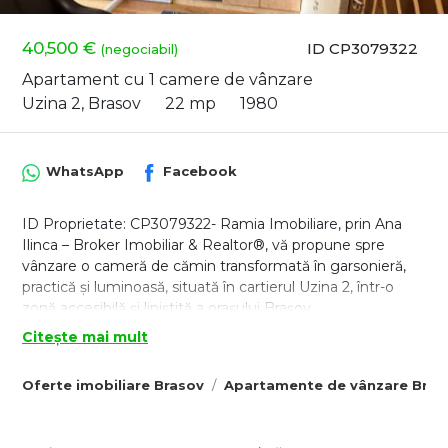
40,500 €
ID CP3079322
(negociabil)
Apartament cu 1 camere de vânzare
Uzina 2, Brasov
22 mp
1980
WhatsApp
Facebook
ID Proprietate: CP3079322- Ramia Imobiliare, prin Ana
Ilinca – Broker Imobiliar & Realtor®, vă propune spre
vânzare o cameră de cămin transformată în garsonieră,
practică și luminoasă, situată în cartierul Uzina 2, într-o
zonă accesibilă și liniștită a orașului Brașov.
Citește mai mult
Zonă – Uzina 2, Brașov
Proprietatea beneficiază de o poziționare foarte bună, cu
Oferte imobiliare Brasov
Apartamente de vânzare Bras
acces facil către mijloace de transport în comun, centre
comerciale, magazine, școli, parcuri și alte puncte de
interes. În imediata apropiere se află magazinul Lidl, parc