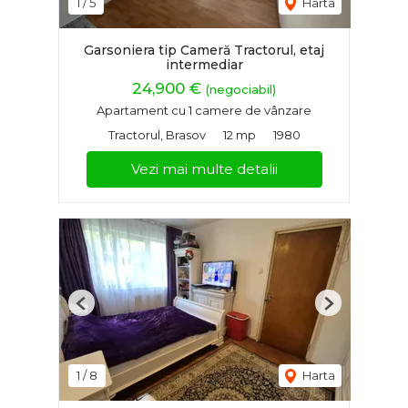
1
/
5
Harta
Garsoniera tip Cameră Tractorul, etaj
intermediar
24,900 €
(negociabil)
Apartament cu 1 camere de vânzare
Tractorul, Brasov
12 mp
1980
Vezi mai multe detalii
Previous
Next
1
/
8
Harta