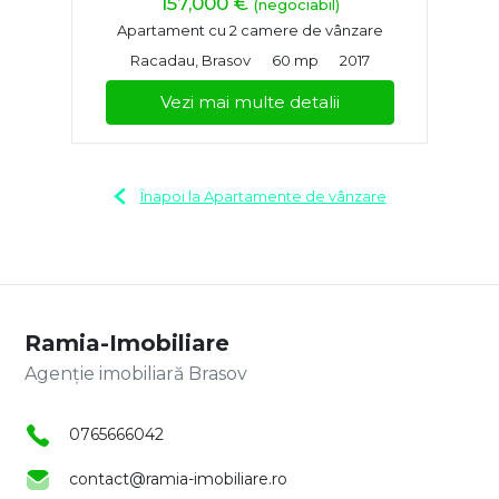
157,000 €
(negociabil)
Apartament cu 2 camere de vânzare
Racadau, Brasov
60 mp
2017
Vezi mai multe detalii
Înapoi la Apartamente de vânzare
Ramia-Imobiliare
Agenție imobiliară Brasov
0765666042
contact@ramia-imobiliare.ro