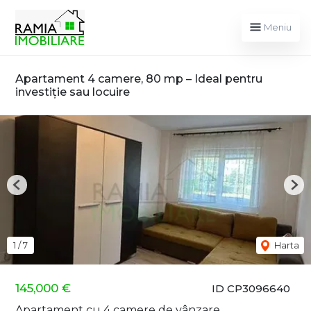
Meniu
Apartament 4 camere, 80 mp – Ideal pentru
investiție sau locuire
Previous
Nex
1
/
7
Harta
145,000 €
ID CP3096640
Apartament cu 4 camere de vânzare