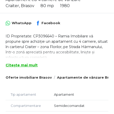
Craiter, Brasov
80 mp
1980
WhatsApp
Facebook
ID Proprietate: CP3096640 – Ramia Imobiliare vă
propune spre achiziție un apartament cu 4 camere, situat
în cartierul Craiter – zona Florilor, pe Strada Hărmanului,
într-o zonă apreciată pentru accesibilitate, liniște și
infrastructura completă.
Citește mai mult
Proprietatea este amplasată la parter și reprezintă o
alegere foarte bună atât pentru locuire, cât și pentru
Oferte imobiliare Brasov
Apartamente de vânzare Bras
investiție sau activități profesionale.
Apartamentul dispune de o suprafață utilă de 80 mp, este
renovat complet, mobilat și utilat, exact ca în fotografiile
Tip apartament
Apartament
de prezentare, fiind disponibil imediat și liber de sarcini.
Compartimentare
Semidecomandat
📐 Compartimentare:
– Living