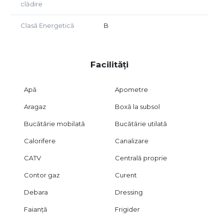
clădire
Clasă Energetică
B
Facilități
Apă
Apometre
Aragaz
Boxă la subsol
Bucătărie mobilată
Bucătărie utilată
Calorifere
Canalizare
CATV
Centrală proprie
Contor gaz
Curent
Debara
Dressing
Faianță
Frigider