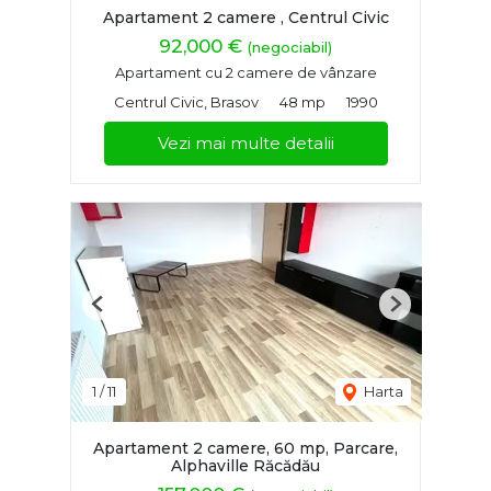
Apartament 2 camere , Centrul Civic
92,000 €
(negociabil)
Apartament cu 2 camere de vânzare
Centrul Civic, Brasov
48 mp
1990
Vezi mai multe detalii
Previous
Next
1
/
11
Harta
Apartament 2 camere, 60 mp, Parcare,
Alphaville Răcădău