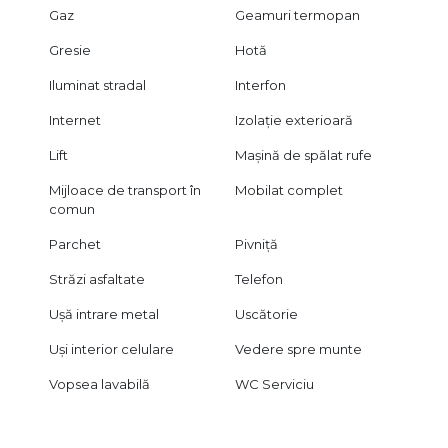
Gaz
Geamuri termopan
Gresie
Hotă
Iluminat stradal
Interfon
Internet
Izolație exterioară
Lift
Mașină de spălat rufe
Mijloace de transport în
Mobilat complet
comun
Parchet
Pivniță
Străzi asfaltate
Telefon
Ușă intrare metal
Uscătorie
Uși interior celulare
Vedere spre munte
Vopsea lavabilă
WC Serviciu