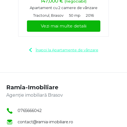
147,000 €
(negociabil)
Apartament cu 2 camere de vânzare
Tractorul, Brasov
50 mp
2016
Vezi mai multe detalii
Înapoi la Apartamente de vânzare
Ramia-Imobiliare
Agenție imobiliară Brasov
0765666042
contact@ramia-imobiliare.ro