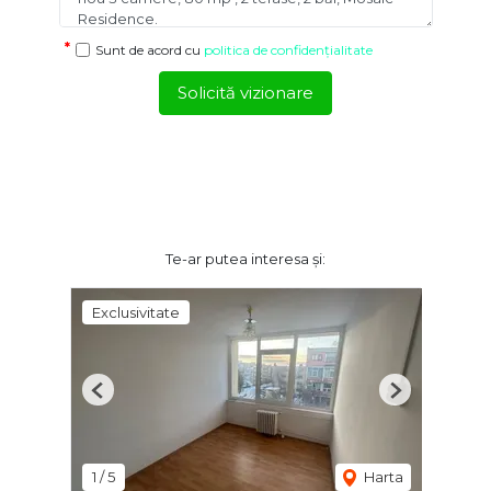
Sunt de acord cu
politica de confidențialitate
Solicită vizionare
Te-ar putea interesa și:
Exclusivitate
Previous
Next
1
/
5
Harta