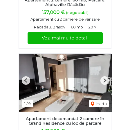
Apartament 2 camere, 60 mp, Parcare,
Alphaville Răcădău
157,000 €
(negociabil)
Apartament cu 2 camere de vânzare
Racadau, Brasov
60 mp
2017
Vezi mai multe detalii
Previous
Next
1
/
9
Harta
Apartament decomandat 2 camere în
Grand Residence cu loc de parcare