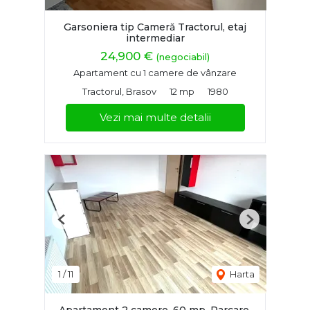
Garsoniera tip Cameră Tractorul, etaj
intermediar
24,900 €
(negociabil)
Apartament cu 1 camere de vânzare
Tractorul, Brasov
12 mp
1980
Vezi mai multe detalii
Previous
Next
1
/
11
Harta