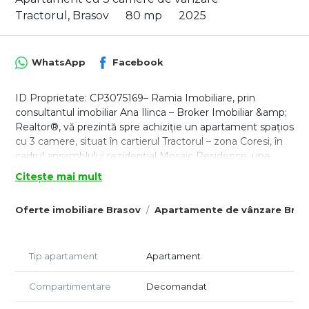
Tractorul, Brasov
80 mp
2025
WhatsApp
Facebook
ID Proprietate: CP3075169– Ramia Imobiliare, prin
consultantul imobiliar Ana Ilinca – Broker Imobiliar &amp;
Realtor®, vă prezintă spre achiziție un apartament spațios
cu 3 camere, situat în cartierul Tractorul – zona Coresi, în
cadrul ansamblului rezidențial Mosaic Residence, una
dintre cele mai noi și atractive dezvoltări din Brașov.
Citește mai mult
Mosaic Residence este un proiect rezidențial modern,
apreciat pentru poziționarea excelentă, calitatea
Oferte imobiliare Brasov
Apartamente de vânzare Bras
construcției și accesul facil către zona Coresi, oferind un
stil de viață confortabil într-un cartier aflat în plină
dezvoltare.
Tip apartament
Apartament
Exista si posibilitatea inchirierii la pretul de 600 euro.
Apartamentul este nou, nelocuit, dat în folosință în anul
2026, reprezentând o alegere ideală pentru cei care își
Compartimentare
Decomandat
doresc o proprietate modernă, fără urme de utilizare