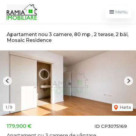
Meniu
Apartament nou 3 camere, 80 mp , 2 terase, 2 băi,
Mosaic Residence
Previous
Nex
1
/
9
Harta
179,900 €
ID CP3075169
Apartament cu 3 camere de vânzare