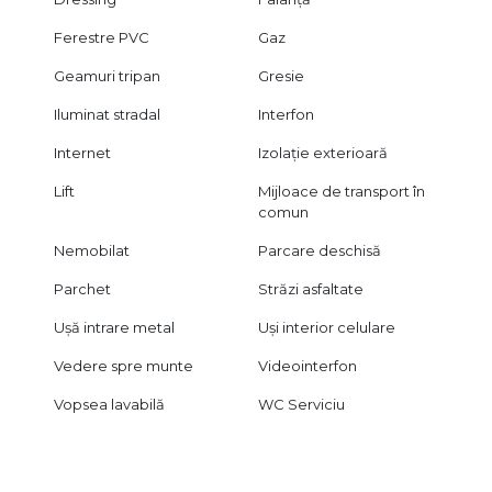
Ferestre PVC
Gaz
Geamuri tripan
Gresie
Iluminat stradal
Interfon
Internet
Izolație exterioară
Lift
Mijloace de transport în
comun
Nemobilat
Parcare deschisă
Parchet
Străzi asfaltate
Ușă intrare metal
Uși interior celulare
Vedere spre munte
Videointerfon
Vopsea lavabilă
WC Serviciu