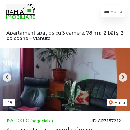
Meniu
Apartament spațios cu 3 camere, 78 mp, 2 băi și 2
balcoane – Vlahuta
Previous
Nex
1
/
8
Harta
155,000 €
ID CP3157212
(negociabil)
Apartament cu 3 camere de vânzare