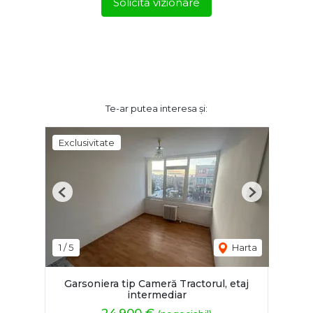
Solicită vizionare
Te-ar putea interesa și:
Exclusivitate
Previous
Next
1
/
5
Harta
Garsoniera tip Cameră Tractorul, etaj
intermediar