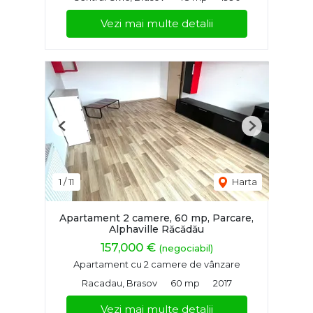
Vezi mai multe detalii
Previous
Next
1
/
11
Harta
Apartament 2 camere, 60 mp, Parcare,
Alphaville Răcădău
157,000 €
(negociabil)
Apartament cu 2 camere de vânzare
Racadau, Brasov
60 mp
2017
Vezi mai multe detalii