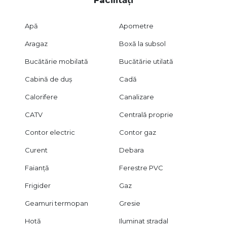
Apă
Apometre
Aragaz
Boxă la subsol
Bucătărie mobilată
Bucătărie utilată
Cabină de duș
Cadă
Calorifere
Canalizare
CATV
Centrală proprie
Contor electric
Contor gaz
Curent
Debara
Faianță
Ferestre PVC
Frigider
Gaz
Geamuri termopan
Gresie
Hotă
Iluminat stradal