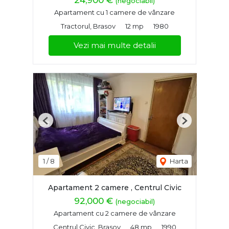
24,900 €
(negociabil)
Apartament cu 1 camere de vânzare
Tractorul, Brasov
12 mp
1980
Vezi mai multe detalii
Previous
Next
1
/
8
Harta
Apartament 2 camere , Centrul Civic
92,000 €
(negociabil)
Apartament cu 2 camere de vânzare
Centrul Civic, Brasov
48 mp
1990