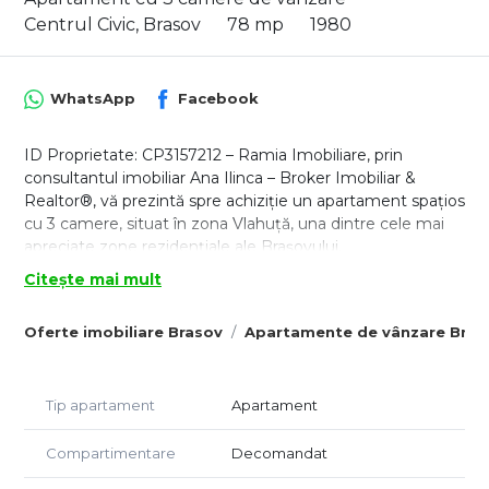
Centrul Civic, Brasov
78 mp
1980
WhatsApp
Facebook
ID Proprietate: CP3157212 – Ramia Imobiliare, prin
consultantul imobiliar Ana Ilinca – Broker Imobiliar &
Realtor®, vă prezintă spre achiziție un apartament spațios
cu 3 camere, situat în zona Vlahuță, una dintre cele mai
apreciate zone rezidențiale ale Brașovului.
Zona Vlahuță oferă acces rapid către Centrul Civic, Gara
Citește mai mult
Brașov, AFI Mall, școli, grădinițe, supermarketuri, farmacii,
mijloace de transport în comun și numeroase puncte de
Oferte imobiliare Brasov
Apartamente de vânzare Bras
interes, fiind o alegere excelentă atât pentru locuire
proprie, cât și pentru investiție.
Apartamentul este decomandat, dispune de o suprafață
Tip apartament
Apartament
generoasă de aproximativ 78 mp și este amplasat într-un
bloc bine întreținut, beneficiind de multiple spații de
Compartimentare
Decomandat
depozitare și o compartimentare practică pentru o