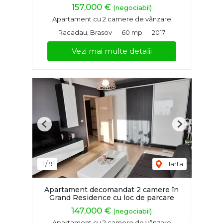
157,000 €
(negociabil)
Apartament cu 2 camere de vânzare
Racadau, Brasov
60 mp
2017
Vezi mai multe detalii
Previous
Next
1
/
9
Harta
Apartament decomandat 2 camere în
Grand Residence cu loc de parcare
147,000 €
(negociabil)
Apartament cu 2 camere de vânzare