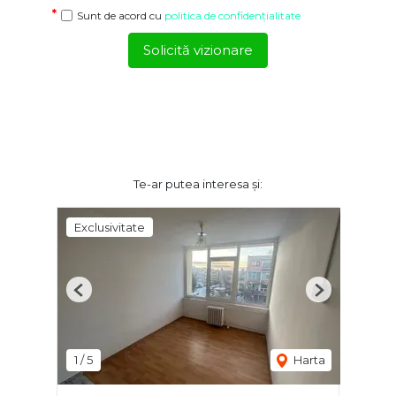
Sunt de acord cu
politica de confidențialitate
Solicită vizionare
Te-ar putea interesa și:
Exclusivitate
Previous
Next
1
/
5
Harta