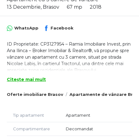
13 Decembrie, Brasov
67 mp
2018
WhatsApp
Facebook
ID Proprietate: CP3127954 – Ramia Imobiliare Invest, prin
Ana Ilinca – Broker Imobiliar & Realtor®, vă propune spre
vânzare un apartament cu 3 camere, situat pe strada
Nicolae Labiș, în cartierul Tractorul, una dintre cele mai
apreciate zone rezidențiale ale Brașovului.
Dacă vă doriți o locuință spațioasă, pregătită pentru
Citește mai mult
mutare imediată și amplasată într-o zonă modernă, cu
acces rapid către toate facilitățile orașului, această
Oferte imobiliare Brasov
Apartamente de vânzare Bras
proprietate poate reprezenta alegerea ideală pentru
dumneavoastră. Apartamentul se află într-un bloc cu
regim redus de înălțime, dotat cu lift, și beneficiază de o
Tip apartament
Apartament
compartimentare practică, potrivită atât pentru familii, cât
și pentru cei care își doresc confort și funcționalitate.
Compartimentare
Decomandat
Compartimentare