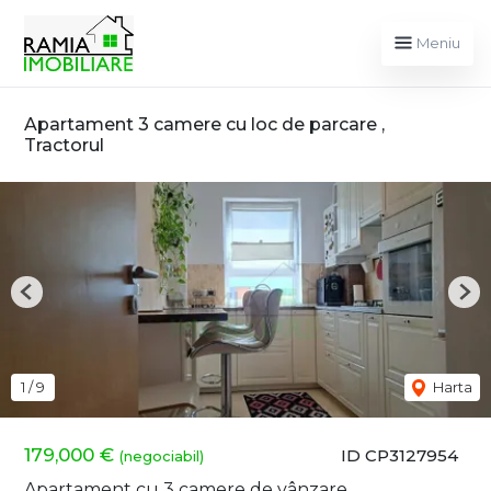
Meniu
Apartament 3 camere cu loc de parcare ,
Tractorul
Previous
Nex
1
/
9
Harta
179,000 €
ID CP3127954
(negociabil)
Apartament cu 3 camere de vânzare