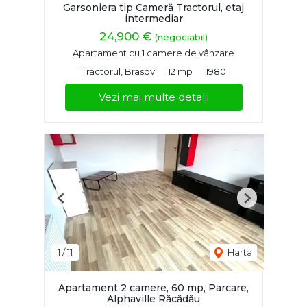
Garsoniera tip Cameră Tractorul, etaj
intermediar
24,900 €
(negociabil)
Apartament cu 1 camere de vânzare
Tractorul, Brasov
12 mp
1980
Vezi mai multe detalii
Previous
Next
1
/
11
Harta
Apartament 2 camere, 60 mp, Parcare,
Alphaville Răcădău