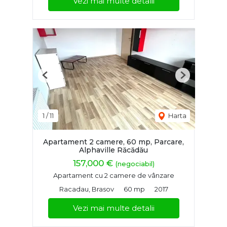
Vezi mai multe detalii
Previous
Next
1
/
11
Harta
Apartament 2 camere, 60 mp, Parcare,
Alphaville Răcădău
157,000 €
(negociabil)
Apartament cu 2 camere de vânzare
Racadau, Brasov
60 mp
2017
Vezi mai multe detalii