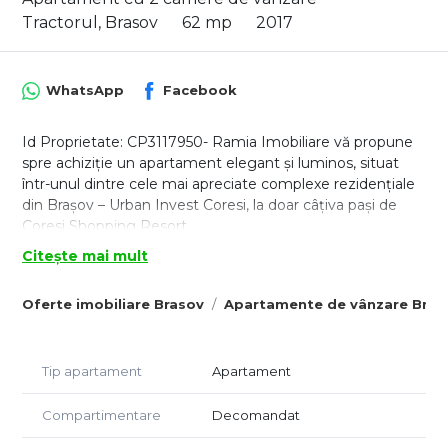
Tractorul, Brasov
62 mp
2017
WhatsApp
Facebook
Id Proprietate: CP3117950- Ramia Imobiliare vă propune
spre achiziție un apartament elegant și luminos, situat
într-unul dintre cele mai apreciate complexe rezidențiale
din Brașov – Urban Invest Coresi, la doar câțiva pași de
Coresi Shopping Resort.
O proprietate care îmbină perfect confortul modern,
Citește mai mult
poziționarea excelentă și randamentul investițional, fiind
ideală atât pentru locuire, cât și pentru preluare imediată
Oferte imobiliare Brasov
Apartamente de vânzare Bras
ca investiție, apartamentul fiind în prezent închiriat către
chiriași serioși și stabili.
Poziționat la etajul 4 din 10, cu orientare sudică,
Tip apartament
Apartament
apartamentul beneficiază de lumină naturală pe tot
parcursul zilei și o atmosferă caldă și primitoare.
Compartimentare
Decomandat
Suprafață generoasă: