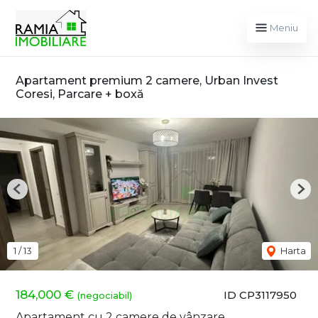
Meniu
Apartament premium 2 camere, Urban Invest
Coresi, Parcare + boxă
Previous
Nex
1
/
13
Harta
184,000 €
ID CP3117950
(negociabil)
Apartament cu 2 camere de vânzare