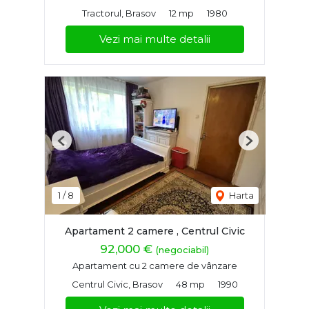
Tractorul, Brasov
12 mp
1980
Vezi mai multe detalii
Previous
Next
1
/
8
Harta
Apartament 2 camere , Centrul Civic
92,000 €
(negociabil)
Apartament cu 2 camere de vânzare
Centrul Civic, Brasov
48 mp
1990