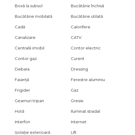
Boxă la subsol
Bucătărie închisă
Bucătărie mobilată
Bucătărie utilată
Cadă
Calorifere
Canalizare
CATV
Centrală imobil
Contor electric
Contor gaz
Curent
Debara
Dressing
Faianță
Ferestre aluminiu
Frigider
Gaz
Geamuri tripan
Gresie
Hotă
Iluminat stradal
Interfon
Internet
Izolație exterioară
Lift