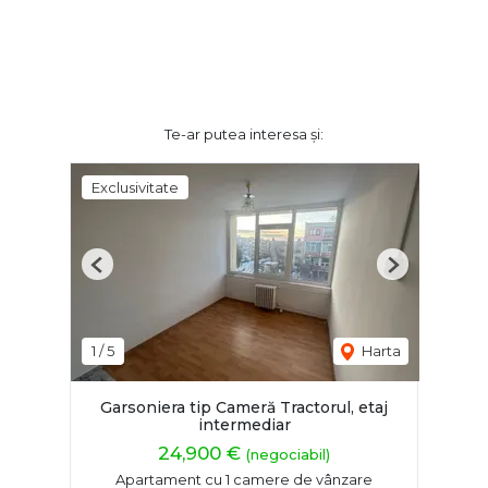
Te-ar putea interesa și:
Exclusivitate
Previous
Next
1
/
5
Harta
Garsoniera tip Cameră Tractorul, etaj
intermediar
24,900 €
(negociabil)
Apartament cu 1 camere de vânzare