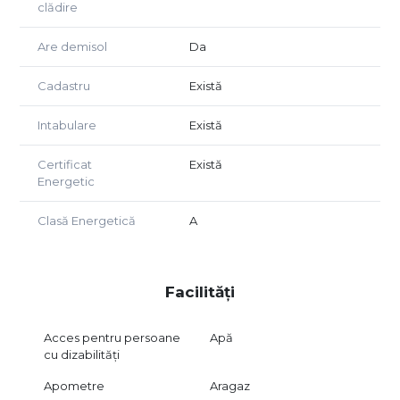
clădire
Are demisol
Da
Cadastru
Există
Intabulare
Există
Certificat
Există
Energetic
Clasă Energetică
A
Facilități
Acces pentru persoane
Apă
cu dizabilități
Apometre
Aragaz