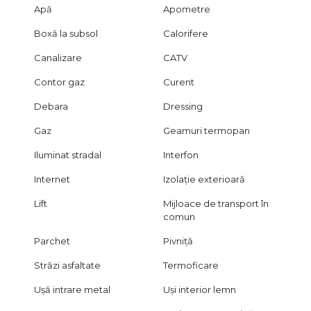
cele prezentate. Informațiile au fost obținute de la
Apă
Apometre
proprietar și sunt oferite cu titlu informativ. Această
Boxă la subsol
Calorifere
prezentare este protejată și nu poate fi preluată fără
acordul scris al Ramia Imobiliare Invest.
Canalizare
CATV
Contor gaz
Curent
Debara
Dressing
Gaz
Geamuri termopan
Iluminat stradal
Interfon
Internet
Izolație exterioară
Lift
Mijloace de transport în
comun
Parchet
Pivniță
Străzi asfaltate
Termoficare
Ușă intrare metal
Uși interior lemn