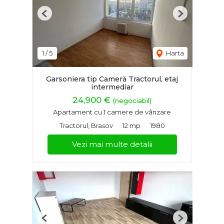
Previous
Next
1
/
5
Harta
Garsoniera tip Cameră Tractorul, etaj
intermediar
24,900 €
(negociabil)
Apartament cu 1 camere de vânzare
Tractorul, Brasov
12 mp
1980
Vezi mai multe detalii
Previous
Next