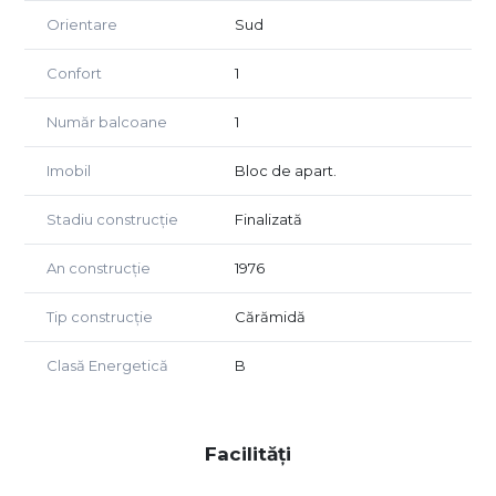
Liber și disponibil imediat
Orientare
Sud
Acte pregătite pentru vânzare
Încălzire prin sistem centralizat (Tektron), eficientă din
Confort
1
punct de vedere al costurilor
Posibilitate de debranșare și montare centrală termică
Număr balcoane
1
proprie
Imobil
Bloc de apart.
Detalii tranzacționare:
Modalități de plată: numerar sau credit bancar/ipotecar.
Onorariu agenție: 2% din valoarea tranzacției.
Stadiu construcție
Finalizată
Contact pentru vizionare:
An construcție
1976
Ana Ilinca – Broker Imobiliar &amp; Realtor®
Telefon: 0765 666 042
Tip construcție
Cărămidă
Website: https://ramia-imobiliare.ro
Email: contact@ramia-imobiliare.ro
Clasă Energetică
B
Sediu: Str. Olteț nr. 16, spațiu comercial nr. 18, Brașov
Ramia Imobiliare Invest
Vindem cu randament. Îndrăznim fără risc.
Facilități
📋 Notă importantă: Proprietatea a fost vizionată de un
consultant imobiliar Ramia Imobiliare pentru a certifica