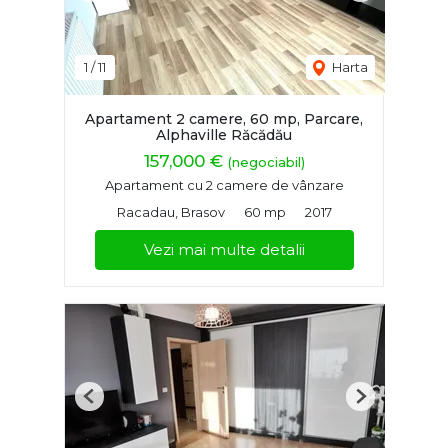
1
/
11
Harta
Apartament 2 camere, 60 mp, Parcare,
Alphaville Răcădău
157,000 €
(negociabil)
Apartament cu 2 camere de vânzare
Racadau, Brasov
60 mp
2017
Vezi mai multe detalii
Previous
Next