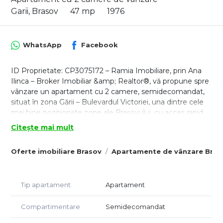
Garii, Brasov
47 mp
1976
WhatsApp
Facebook
ID Proprietate: CP3075172 – Ramia Imobiliare, prin Ana
Ilinca – Broker Imobiliar &amp; Realtor®, vă propune spre
vânzare un apartament cu 2 camere, semidecomandat,
situat în zona Gării – Bulevardul Victoriei, una dintre cele
mai bine poziționate zone ale Brașovului, cu acces rapid
către Centru Civic, Parcul Tractorul, Școala Gimnazială nr.
Citește mai mult
19 și multiple puncte de interes urban.
Apartamentul este amplasat la etajul 7 din 8, într-un
Oferte imobiliare Brasov
Apartamente de vânzare Bras
imobil reabilitat termic, dotat cu lift modernizat și scară
îngrijită. Poziționarea pe mijloc și orientarea către soare
oferă un confort termic ridicat și lumină naturală pe tot
Tip apartament
Apartament
parcursul zilei.
Proprietatea are o suprafață utilă generoasă de 51,2 mp și
reprezintă o oportunitate excelentă pentru cei care își
Compartimentare
Semidecomandat
doresc un apartament cu potențial, ce poate fi amenajat