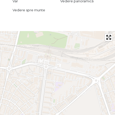
Var
Vedere panoramică
Vedere spre munte