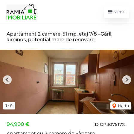
Meniu
Apartament 2 camere, 51 mp, etaj 7/8 –Gării,
luminos, potențial mare de renovare
Previous
Nex
1
/
8
Harta
94,900 €
ID CP3075172
Apartament cu 2 camere de vânzare