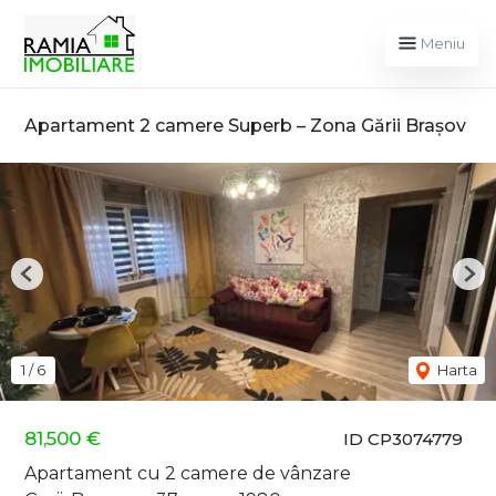
Meniu
Apartament 2 camere Superb – Zona Gării Brașov
Previous
Nex
1
/
6
Harta
81,500 €
ID CP3074779
Apartament cu 2 camere de vânzare