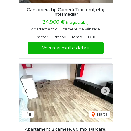
Garsoniera tip Cameră Tractorul, etaj
intermediar
24,900 €
(negociabil)
Apartament cu 1 camere de vânzare
Tractorul, Brasov
12 mp
1980
Vezi mai multe detalii
Previous
Next
1
/
11
Harta
Apartament 2 camere, 60 mp, Parcare,