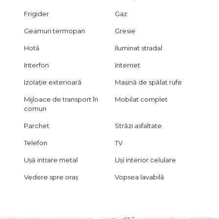
protejată și nu poate fi preluată fără acordul scris al Ramia
Imobiliare Invest.
Frigider
Gaz
Geamuri termopan
Gresie
Hotă
Iluminat stradal
Interfon
Internet
Izolație exterioară
Mașină de spălat rufe
Mijloace de transport în
Mobilat complet
comun
Parchet
Străzi asfaltate
Telefon
TV
Ușă intrare metal
Uși interior celulare
Vedere spre oraș
Vopsea lavabilă