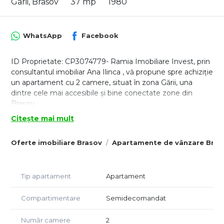
Garii, Brasov
37 mp
1980
WhatsApp
Facebook
ID Proprietate: CP3074779- Ramia Imobiliare Invest, prin
consultantul imobiliar Ana Ilinca , vă propune spre achiziție
un apartament cu 2 camere, situat în zona Gării, una
dintre cele mai accesibile și bine conectate zone din
Brașov.
Zona Gării oferă acces rapid către toate punctele de
Citește mai mult
interes ale orașului, fiind ideală atât pentru locuire, cât și
pentru investiție. În proximitate se regăsesc mijloace de
Oferte imobiliare Brasov
Apartamente de vânzare Bras
transport în comun, supermarketuri, farmacii, școli,
grădinițe, bănci, precum și acces facil către Centrul Civic și
AFI Brașov.
Tip apartament
Apartament
Proprietatea este amplasată la parterul unui bloc cu 4
niveluri, reabilitat termic, și reprezintă o alegere excelentă
pentru cei care își doresc o locuință pregătită pentru
Compartimentare
Semidecomandat
mutare imediată sau o investiție rapidă.
Număr camere
2