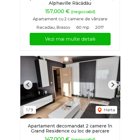
Alphaville Răcădău
157,000 €
(negociabil)
Apartament cu 2 camere de vânzare
Racadau, Brasov
60 mp
2017
Vezi mai multe detalii
Previous
Next
1
/
9
Harta
Apartament decomandat 2 camere în
Grand Residence cu loc de parcare
147,000 €
(negociabil)