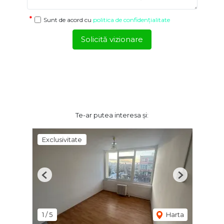
Sunt de acord cu
politica de confidențialitate
Solicită vizionare
Te-ar putea interesa și:
Exclusivitate
Previous
Next
1
/
5
Harta