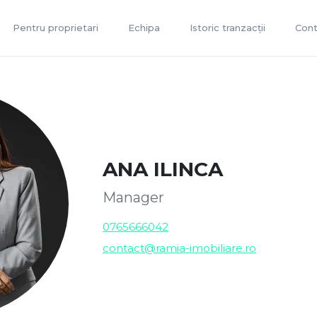
Pentru proprietari
Echipa
Istoric tranzacții
Cont
ANA ILINCA
Manager
0765666042
contact@ramia-imobiliare.ro