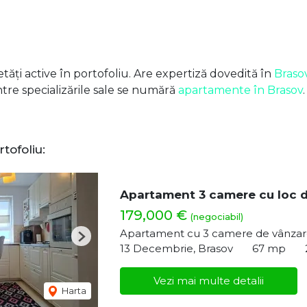
tăți active în portofoliu. Are expertiză dovedită în
Braso
intre specializările sale se numără
apartamente în Brasov
.
rtofoliu:
Apartament 3 camere cu loc de
179,000 €
(negociabil)
Apartament cu 3 camere de vânza
Next
13 Decembrie, Brasov
67 mp
Vezi mai multe detalii
Harta