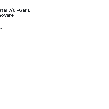
aj 7/8 –Gării,
novare
re