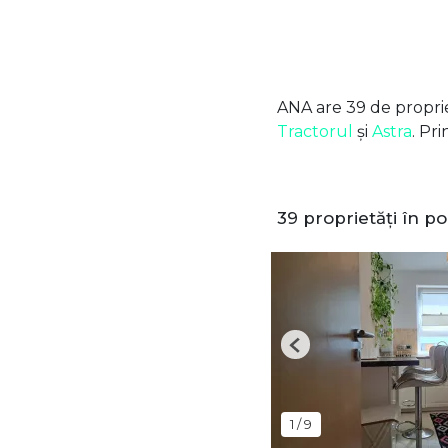
ANA are 39 de proprie
Tractorul
și
Astra
. Pr
39 proprietăți în po
Previous
1
/
9