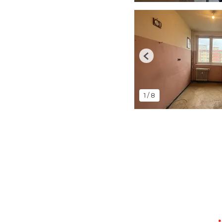
Previous
1
/
8