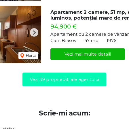
Apartament 2 camere, 51 mp, et
luminos, potențial mare de re
94,900 €
Apartament cu 2 camere de vânza
Next
Garii, Brasov
47 mp
1976
Vezi mai multe detalii
Harta
Vezi 39 proprietăți ale agentului
Scrie-mi acum: