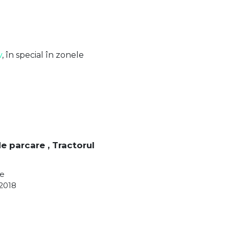
v
, în special în zonele
 parcare , Tractorul
re
2018