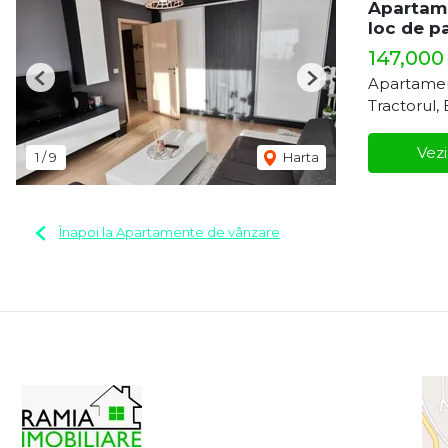
Apartam
loc de p
147,000
Apartamen
Previous
Next
Tractorul,
Vezi
1
/
9
Harta
Înapoi la Apartamente de vânzare