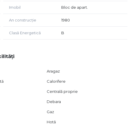
Imobil
Bloc de apart.
An construcție
1980
Clasă Energetică
B
ilități
Aragaz
ată
Calorifere
Centrală proprie
Debara
Gaz
entru cei care caută un apartament pregătit pentru
Hotă
nțial excelent de investiție.