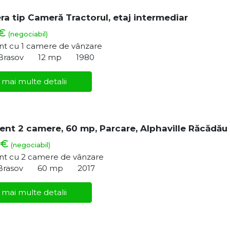
ra tip Cameră Tractorul, etaj intermediar
 €
(negociabil)
t cu 1 camere de vânzare
 Brasov
12 mp
1980
 mai multe detalii
nt 2 camere, 60 mp, Parcare, Alphaville Răcădău
 €
(negociabil)
t cu 2 camere de vânzare
Brasov
60 mp
2017
 mai multe detalii