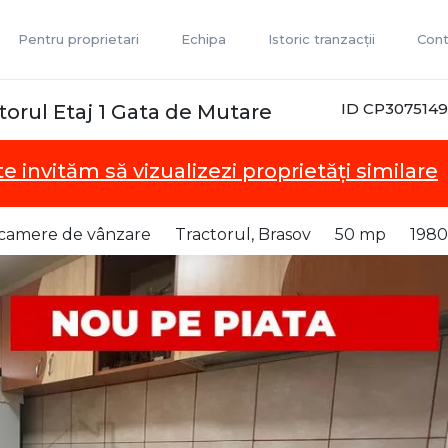
Pentru proprietari
Echipa
Istoric tranzacții
Cont
ID CP3075149
rul Etaj 1 Gata de Mutare
te invităm să vizualizezi proprietăți similare
camere de vânzare
Tractorul, Brasov
50 mp
1980