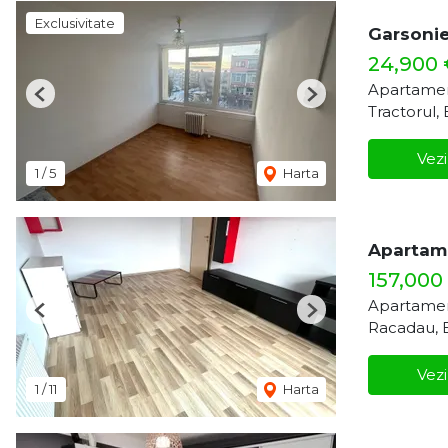
Exclusivitate
Garsonie
24,900
Apartamen
Previous
Next
Tractorul,
Vezi
1
/
5
Harta
Apartame
157,000
Apartamen
Previous
Next
Racadau, 
Vezi
1
/
11
Harta