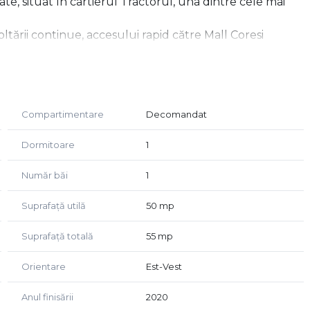
, situat în cartierul Tractorul, una dintre cele mai
tării continue, accesului rapid către Mall Coresi
rmacii, mijloace de transport în comun și multiple puncte
e, cât și pentru investiție.
bloc izolat termic și se remarcă prin compartimentarea
tă de întreținere. Cu o suprafață de 55 mp și vedere pe
Compartimentare
Decomandat
ncționalitate.
Dormitoare
1
Număr băi
1
Suprafață utilă
50 mp
Suprafață totală
55 mp
Orientare
Est-Vest
Anul finisării
2020