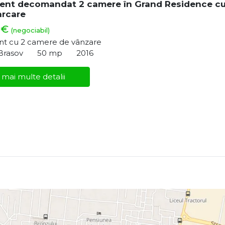
ent decomandat 2 camere în Grand Residence c
arcare
 €
(negociabil)
t cu 2 camere de vânzare
 Brasov
50 mp
2016
 mai multe detalii