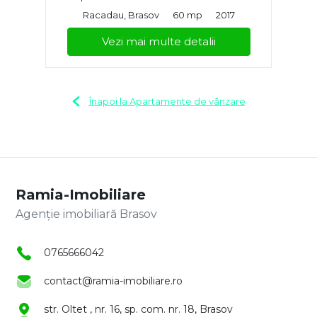
Racadau, Brasov
60 mp
2017
Vezi mai multe detalii
Înapoi la Apartamente de vânzare
Ramia-Imobiliare
Agenție imobiliară Brasov
0765666042
contact@ramia-imobiliare.ro
str. Oltet , nr. 16, sp. com. nr. 18, Brasov