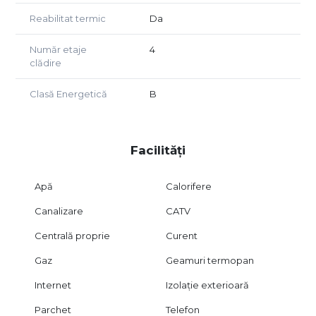
✨ Un apartament luminos, bine compartimentat și cu
Reabilitat termic
Da
potențial excelent de amenajare, situat într-una dintre
cele mai căutate zone din Brașov – Tractorul.
Număr etaje
4
📋 Notă importantă: Proprietatea a fost vizionată de un
clădire
consultant imobiliar Ramia Imobiliare pentru a certifica
exactitatea informațiilor. Datele prezentate au fost
Clasă Energetică
B
obținute direct de la proprietar. Acest text este protejat
legal – reproducerea sa integrală sau parțială este interzisă
fără acordul scris al companiei.
Facilități
Apă
Calorifere
Canalizare
CATV
Centrală proprie
Curent
Gaz
Geamuri termopan
Internet
Izolație exterioară
Parchet
Telefon