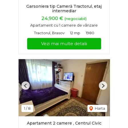
Garsoniera tip Cameră Tractorul, etaj
intermediar
24,900 €
(negociabil)
Apartament cu 1 camere de vânzare
Tractorul, Brasov
12 mp
1980
Vezi mai multe detalii
Previous
Next
1
/
8
Harta
Apartament 2 camere , Centrul Civic