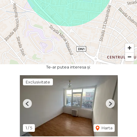
Te-ar putea interesa și:
Exclusivitate
Previous
Next
1
/
5
Harta