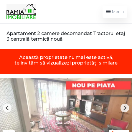
Meniu
Apartament 2 camere decomandat Tractorul etaj
3 centrală termică nouă
Această proprietate nu mai este activă,
te invităm să vizualizezi proprietăți similare
Previous
Nex