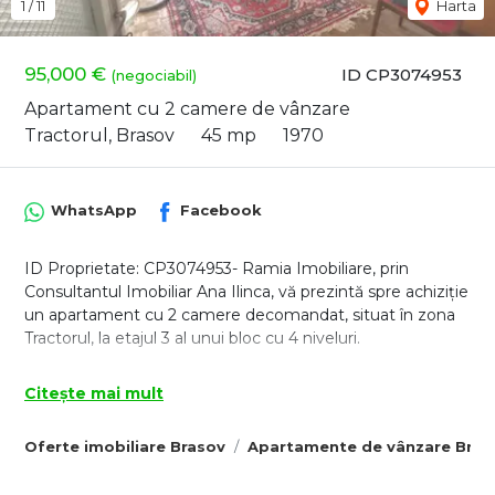
1
/
11
Harta
95,000 €
ID CP3074953
(negociabil)
Apartament cu 2 camere de vânzare
Tractorul, Brasov
45 mp
1970
WhatsApp
Facebook
ID Proprietate: CP3074953- Ramia Imobiliare, prin
Consultantul Imobiliar Ana Ilinca, vă prezintă spre achiziție
un apartament cu 2 camere decomandat, situat în zona
Tractorul, la etajul 3 al unui bloc cu 4 niveluri.
Apartamentul este poziționat pe mijloc, într-un bloc izolat
Citește mai mult
termic, beneficiind de orientare pe două părți, ceea ce
asigură lumină naturală pe parcursul zilei. Cu o suprafață
Oferte imobiliare Brasov
Apartamente de vânzare Bras
utilă de 45 mp și balcon de aproximativ 5 mp, locuința
oferă un total de aproximativ 50 mp utili (55 mp
construiți).