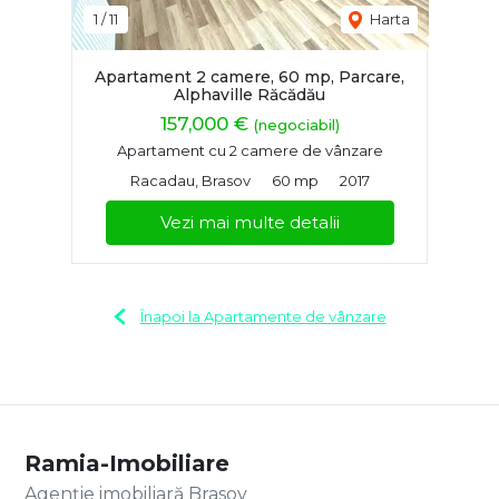
1
/
11
Harta
Apartament 2 camere, 60 mp, Parcare,
Alphaville Răcădău
157,000 €
(negociabil)
Apartament cu 2 camere de vânzare
Racadau, Brasov
60 mp
2017
Vezi mai multe detalii
Înapoi la Apartamente de vânzare
Ramia-Imobiliare
Agenție imobiliară Brasov