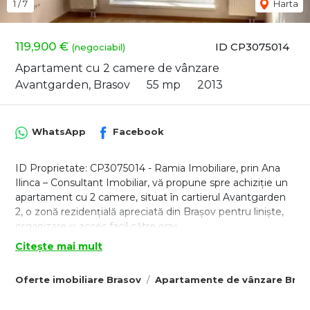
1
/
7
Harta
119,900 €
ID CP3075014
(negociabil)
Apartament cu 2 camere de vânzare
Avantgarden, Brasov
55 mp
2013
WhatsApp
Facebook
ID Proprietate: CP3075014 - Ramia Imobiliare, prin Ana
Ilinca – Consultant Imobiliar, vă propune spre achiziție un
apartament cu 2 camere, situat în cartierul Avantgarden
2, o zonă rezidențială apreciată din Brașov pentru liniște,
organizare și acces facil către oraș.
Apartamentul este amplasat la etajul 5 din 6, într-un imobil
Citește mai mult
construit în anul 2013, și beneficiază de orientare sud-vest,
ceea ce îi oferă lumină naturală din abundență și un
Oferte imobiliare Brasov
Apartamente de vânzare Bras
confort termic foarte bun pe tot parcursul zilei.
Cu o suprafață de 55 mp, proprietatea are o