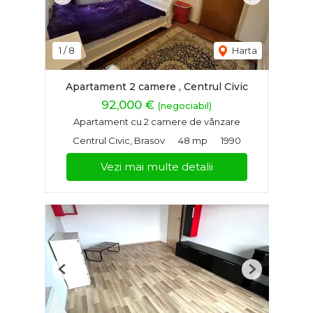
1
/
8
Harta
Apartament 2 camere , Centrul Civic
92,000 €
(negociabil)
Apartament cu 2 camere de vânzare
Centrul Civic, Brasov
48 mp
1990
Vezi mai multe detalii
Previous
Next