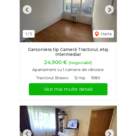
Previous
Next
1
/
5
Harta
Garsoniera tip Cameră Tractorul, etaj
intermediar
24,900 €
(negociabil)
Apartament cu 1 camere de vânzare
Tractorul, Brasov
12 mp
1980
Vezi mai multe detalii
Previous
Next