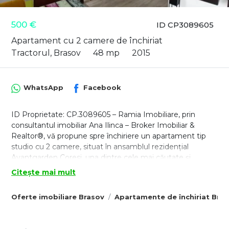
500 €
ID CP3089605
Apartament cu 2 camere de închiriat
Tractorul, Brasov
48 mp
2015
WhatsApp
Facebook
ID Proprietate: CP.3089605 – Ramia Imobiliare, prin
consultantul imobiliar Ana Ilinca – Broker Imobiliar &
Realtor®, vă propune spre închiriere un apartament tip
studio cu 2 camere, situat în ansamblul rezidențial
Avantgarden Coresi, una dintre cele mai căutate și
moderne zone din Brașov.
Citește mai mult
Poziționat excelent, chiar vis-a-vis de Coresi Shopping
Resort, apartamentul oferă acces rapid către magazine,
Oferte imobiliare Brasov
Apartamente de închiriat Bra
restaurante, cafenele, săli de fitness, farmacii, mijloace de
transport și toate facilitățile necesare unui stil de viață
confortabil și activ.