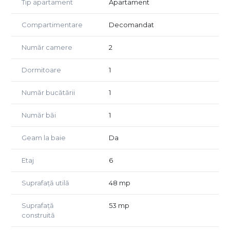
Tip apartament
Apartament
Locuința este amplasată la etajul 6 al unui imobil cu 8
niveluri și beneficiază de o priveliște deschisă către zona
pietonală a complexului. Apartamentul se remarcă prin
Compartimentare
Decomandat
compartimentarea practică, luminozitatea naturală și
starea foarte bună de întreținere, fiind pregătit pentru
Număr camere
2
mutare imediată.
Dormitoare
1
Detalii proprietate:
Suprafață utilă: 48 mp
Număr bucătării
1
Etaj 6 din 8
Apartament tip studio cu 2 camere
Număr băi
1
Boxă pentru depozitare la subsol
Loc de parcare inclus
Geam la baie
Da
Compartimentare:
Living cu bucătărie open-space
Etaj
6
Dormitor
Baie cu cadă
Suprafață utilă
48 mp
Hol
Suprafață
53 mp
Dotări și beneficii:
construită
Complet mobilat și utilat