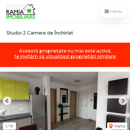
Meniu
Studio 2 Camere de Închiriat
Această proprietate nu mai este activă,
te invităm să vizualizezi proprietăți similare
Previous
Nex
1
/
10
Harta