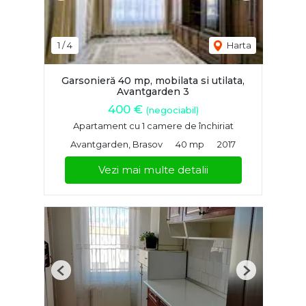
1
/
4
Harta
Garsonieră 40 mp, mobilata si utilata,
Avantgarden 3
400 €
(negociabil)
Apartament cu 1 camere de închiriat
Avantgarden, Brasov
40 mp
2017
Vezi mai multe detalii
Previous
Next