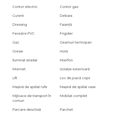
Contor electric
Contor gaz
Curent
Debara
Dressing
Faianță
Ferestre PVC
Frigider
Gaz
Geamuri termopan
Gresie
Hotă
Iluminat stradal
Interfon
Internet
Izolație exterioară
Lift
Loc de joacă copii
Mașină de spălat rufe
Mașină de spălat vase
Mijloace de transport în
Mobilat complet
comun
Parcare deschisă
Parchet