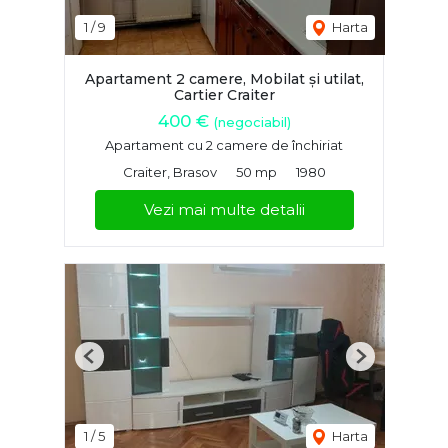
1
/
9
Harta
Apartament 2 camere, Mobilat și utilat,
Cartier Craiter
400 €
(negociabil)
Apartament cu 2 camere de închiriat
Craiter, Brasov
50 mp
1980
Vezi mai multe detalii
Previous
Next
1
/
5
Harta