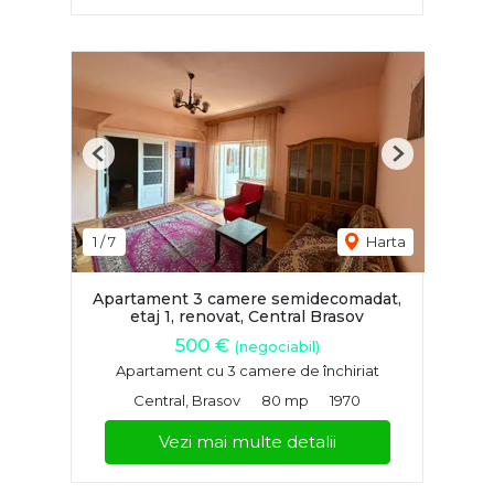
Previous
Next
1
/
7
Harta
Apartament 3 camere semidecomadat,
etaj 1, renovat, Central Brasov
500 €
(negociabil)
Apartament cu 3 camere de închiriat
Central, Brasov
80 mp
1970
Vezi mai multe detalii