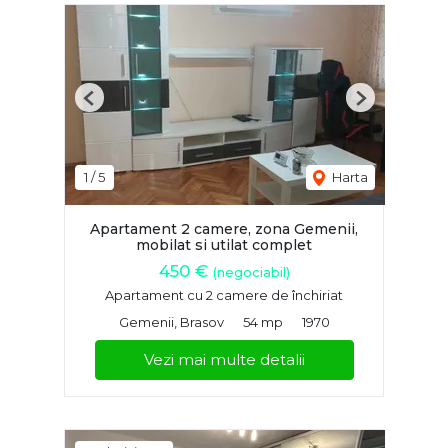
Previous
Next
1
/
5
Harta
Apartament 2 camere, zona Gemenii,
mobilat si utilat complet
450 €
(negociabil)
Apartament cu 2 camere de închiriat
Gemenii, Brasov
54 mp
1970
Vezi mai multe detalii