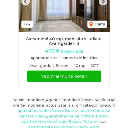
Previous
Next
1
/
4
Harta
Garsonieră 40 mp, mobilata si utilata,
Avantgarden 3
400 €
(negociabil)
Apartament cu 1 camere de închiriat
Avantgarden, Brasov
40 mp
2017
Vezi mai multe detalii
Ramia-Imobiliare, Agenție imobiliară Brasov, va ofera 40
oferte imobiliare, actualizate la zi, din categorii precum
apartamente de vânzare Brasov
,
apartamente de
vânzare Brasov
,
apartamente de închiriat Brasov
,
apartamente de vânzare Brasov, Tractorul
sau
apartamente de vânzare Brasov, Astra
.