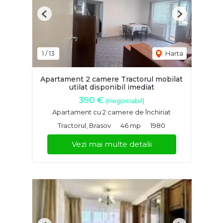
Previous
Next
1
/
13
Harta
Apartament 2 camere Tractorul mobilat
utilat disponibil imediat
390 €
(negociabil)
Apartament cu 2 camere de închiriat
Tractorul, Brasov
46 mp
1980
Vezi mai multe detalii