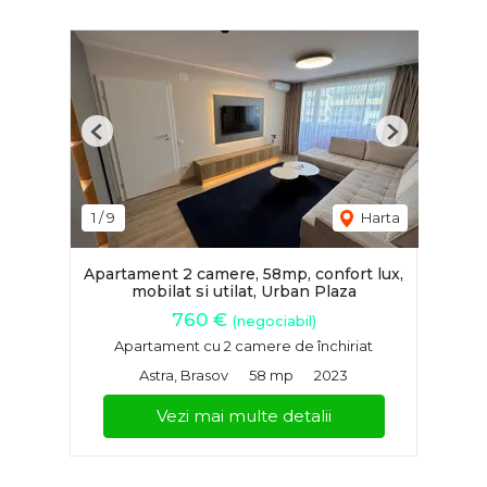
Previous
Next
1
/
9
Harta
Apartament 2 camere, 58mp, confort lux,
mobilat si utilat, Urban Plaza
760 €
(negociabil)
Apartament cu 2 camere de închiriat
Astra, Brasov
58 mp
2023
Vezi mai multe detalii