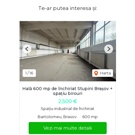
Te-ar putea interesa și:
Previous
Next
1
/
16
Harta
Hală 600 mp de închiriat Stupini Brașov +
spațiu birouri
2,500 €
Spațiu industrial de închiriat
Bartolomeu, Brasov
600 mp
Vezi mai multe detalii