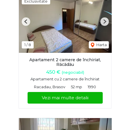
Exclusivitate
Previous
Next
1
/
8
Harta
Apartament 2 camere de închiriat,
Răcădău
450 €
(negociabil)
Apartament cu 2 camere de închiriat
Racadau, Brasov
52 mp
1990
Vezi mai multe detalii