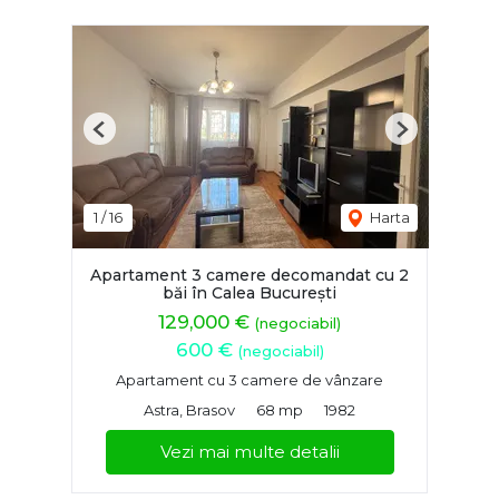
Previous
Next
1
/
16
Harta
Apartament 3 camere decomandat cu 2
băi în Calea București
129,000 €
(negociabil)
600 €
(negociabil)
Apartament cu 3 camere de vânzare
Astra, Brasov
68 mp
1982
Vezi mai multe detalii