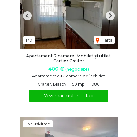
Previous
Next
1
/
9
Harta
Apartament 2 camere, Mobilat și utilat,
Cartier Craiter
400 €
(negociabil)
Apartament cu 2 camere de închiriat
Craiter, Brasov
50 mp
1980
Vezi mai multe detalii
Exclusivitate