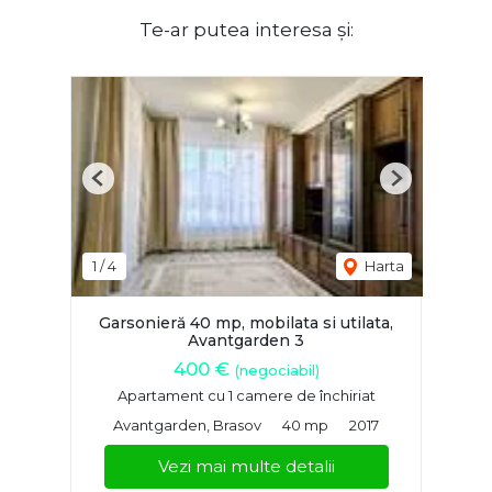
Te-ar putea interesa și:
Previous
Next
1
/
4
Harta
Garsonieră 40 mp, mobilata si utilata,
Avantgarden 3
400 €
(negociabil)
Apartament cu 1 camere de închiriat
Avantgarden, Brasov
40 mp
2017
Vezi mai multe detalii