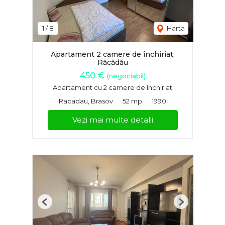
1
/
8
Harta
Apartament 2 camere de închiriat,
Răcădău
450 €
(negociabil)
Apartament cu 2 camere de închiriat
Racadau, Brasov
52 mp
1990
Vezi mai multe detalii
Previous
Next