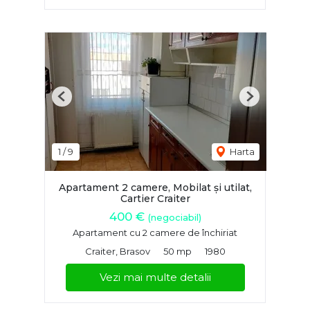
Previous
Next
1
/
9
Harta
Apartament 2 camere, Mobilat și utilat,
Cartier Craiter
400 €
(negociabil)
Apartament cu 2 camere de închiriat
Craiter, Brasov
50 mp
1980
Vezi mai multe detalii