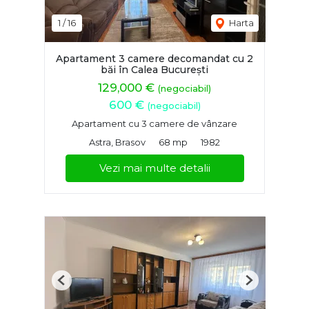
1
/
16
Harta
Apartament 3 camere decomandat cu 2
băi în Calea București
129,000 €
(negociabil)
600 €
(negociabil)
Apartament cu 3 camere de vânzare
Astra, Brasov
68 mp
1982
Vezi mai multe detalii
Previous
Next