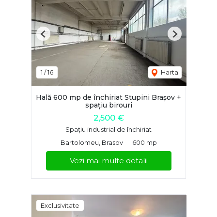
Previous
Next
1
/
16
Harta
Hală 600 mp de închiriat Stupini Brașov +
spațiu birouri
2,500 €
Spațiu industrial de închiriat
Bartolomeu, Brasov
600 mp
Vezi mai multe detalii
Exclusivitate