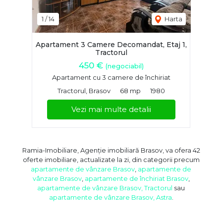
1
/
14
Harta
Apartament 3 Camere Decomandat, Etaj 1,
Tractorul
450 €
(negociabil)
Apartament cu 3 camere de închiriat
Tractorul, Brasov
68 mp
1980
Vezi mai multe detalii
Ramia-Imobiliare, Agenție imobiliară Brasov, va ofera 42
oferte imobiliare, actualizate la zi, din categorii precum
apartamente de vânzare Brasov
,
apartamente de
vânzare Brasov
,
apartamente de închiriat Brasov
,
apartamente de vânzare Brasov, Tractorul
sau
apartamente de vânzare Brasov, Astra
.