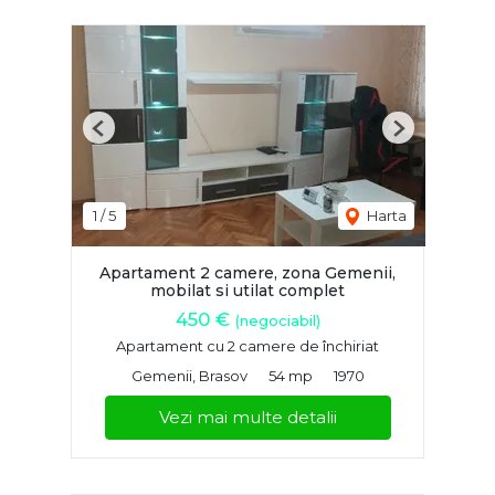
Previous
Next
1
/
5
Harta
Apartament 2 camere, zona Gemenii,
mobilat si utilat complet
450 €
(negociabil)
Apartament cu 2 camere de închiriat
Gemenii, Brasov
54 mp
1970
Vezi mai multe detalii