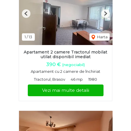
Previous
Next
1
/
13
Harta
Apartament 2 camere Tractorul mobilat
utilat disponibil imediat
390 €
(negociabil)
Apartament cu 2 camere de închiriat
Tractorul, Brasov
46 mp
1980
Vezi mai multe detalii