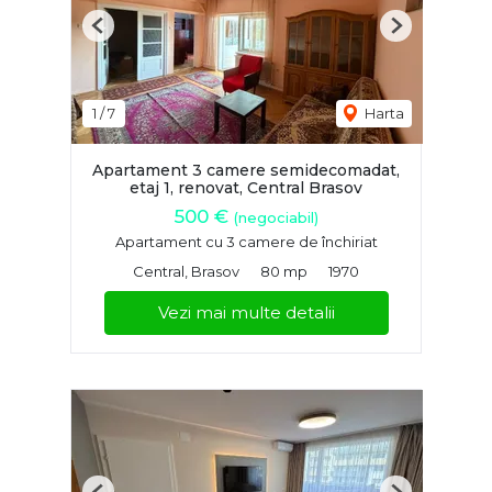
Previous
Next
1
/
7
Harta
Apartament 3 camere semidecomadat,
etaj 1, renovat, Central Brasov
500 €
(negociabil)
Apartament cu 3 camere de închiriat
Central, Brasov
80 mp
1970
Vezi mai multe detalii