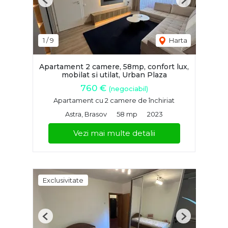
Previous
Next
1
/
9
Harta
Apartament 2 camere, 58mp, confort lux,
mobilat si utilat, Urban Plaza
760 €
(negociabil)
Apartament cu 2 camere de închiriat
Astra, Brasov
58 mp
2023
Vezi mai multe detalii
Exclusivitate
Previous
Next