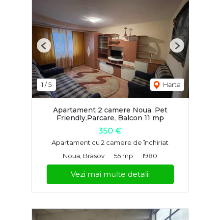
Previous
Next
1
/
5
Harta
Apartament 2 camere Noua, Pet
Friendly,Parcare, Balcon 11 mp
350 €
Apartament cu 2 camere de închiriat
Noua, Brasov
55 mp
1980
Vezi mai multe detalii