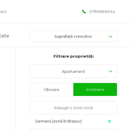
act
0765666042
ltate
Suprafață crescător
Filtrare proprietăți
Apartament
Vânzare
Închiriere
Gemenii (zonă în Brasov)