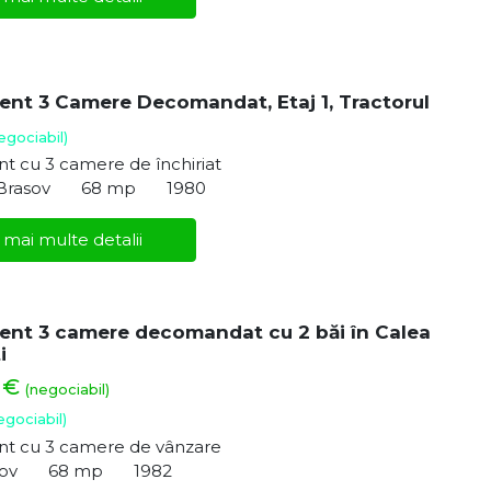
nt 3 Camere Decomandat, Etaj 1, Tractorul
egociabil)
t cu 3 camere de închiriat
 Brasov
68 mp
1980
 mai multe detalii
nt 3 camere decomandat cu 2 băi în Calea
i
0 €
(negociabil)
egociabil)
t cu 3 camere de vânzare
sov
68 mp
1982