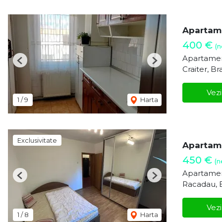
Apartamen
400 €
(n
Apartamen
Previous
Next
Craiter, Br
Vezi
1
/
9
Harta
Exclusivitate
Apartame
450 €
(n
Apartamen
Previous
Next
Racadau, 
Vezi
1
/
8
Harta