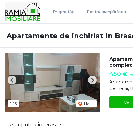
Proprietăți
Pentru cumpărători
Apartamente de închiriat în Bras
Apartame
complet
450 €
(n
Apartamen
Previous
Next
Gemenii, 
Vezi
1
/
5
Harta
Te-ar putea interesa și: