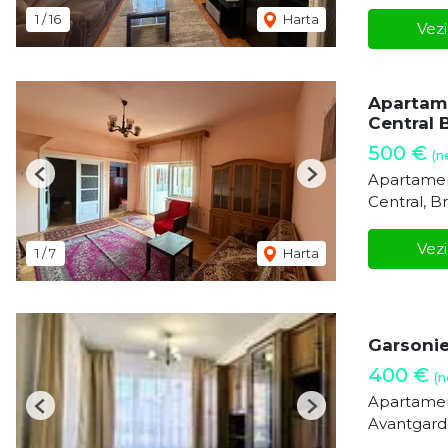
1
/
16
Harta
Vezi
Apartame
Central 
500 €
(n
Apartamen
Previous
Next
Central, B
Vezi
1
/
7
Harta
Garsonie
400 €
(n
Apartament
Previous
Next
Avantgard