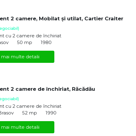
t 2 camere, Mobilat și utilat, Cartier Craiter
egociabil)
t cu 2 camere de închiriat
asov
50 mp
1980
 mai multe detalii
nt 2 camere de închiriat, Răcădău
egociabil)
t cu 2 camere de închiriat
Brasov
52 mp
1990
 mai multe detalii