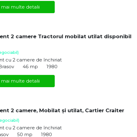
 mai multe detalii
nt 2 camere Tractorul mobilat utilat disponibil
egociabil)
t cu 2 camere de închiriat
 Brasov
46 mp
1980
 mai multe detalii
t 2 camere, Mobilat și utilat, Cartier Craiter
egociabil)
t cu 2 camere de închiriat
asov
50 mp
1980