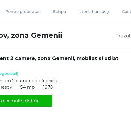
Pentru proprietari
Echipa
Istoric tranzacții
Cont
ov, zona Gemenii
1 rezu
nt 2 camere, zona Gemenii, mobilat si utilat
egociabil)
t cu 2 camere de închiriat
Brasov
54 mp
1970
 mai multe detalii