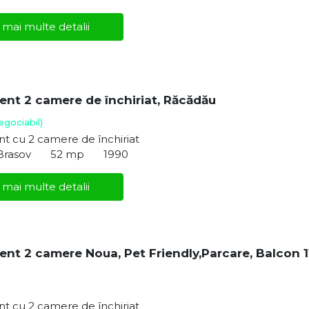
 mai multe detalii
nt 2 camere de închiriat, Răcădău
egociabil)
t cu 2 camere de închiriat
Brasov
52 mp
1990
 mai multe detalii
nt 2 camere Noua, Pet Friendly,Parcare, Balcon 1
t cu 2 camere de închiriat