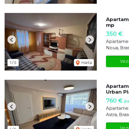
Apartame
mp
350 €
Apartamen
Previous
Next
Noua, Bra
Vezi
1
/
5
Harta
Apartame
Urban Pl
760 €
(n
Apartamen
Previous
Next
Astra, Bra
Vezi