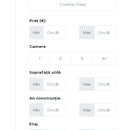
Preț (€)
Min
Max
Camere
1
2
3
4+
Suprafață utilă
Min
Max
An construcție
Min
Max
Etaj