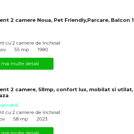
nt 2 camere Noua, Pet Friendly,Parcare, Balcon 1
t cu 2 camere de închiriat
sov
55 mp
1980
 mai multe detalii
nt 2 camere, 58mp, confort lux, mobilat si utilat,
aza
egociabil)
t cu 2 camere de închiriat
sov
58 mp
2023
 mai multe detalii