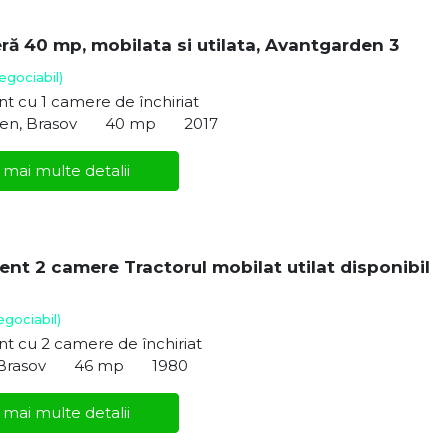
ră 40 mp, mobilata si utilata, Avantgarden 3
egociabil)
 cu 1 camere de închiriat
en, Brasov
40 mp
2017
 mai multe detalii
nt 2 camere Tractorul mobilat utilat disponibil
egociabil)
t cu 2 camere de închiriat
 Brasov
46 mp
1980
 mai multe detalii