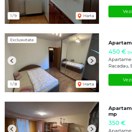
Vezi
1
/
9
Harta
Exclusivitate
Apartame
450 €
(n
Apartamen
Previous
Next
Racadau, 
Vezi
1
/
8
Harta
Apartame
mp
350 €
Apartamen
Previous
Next