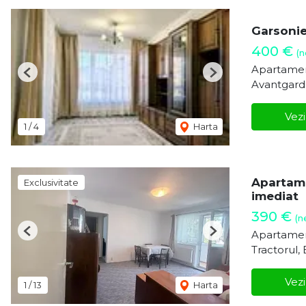
Garsonie
400 €
(n
Apartament
Previous
Next
Avantgard
Vezi
1
/
4
Harta
Apartame
Exclusivitate
imediat
390 €
(n
Apartamen
Previous
Next
Tractorul,
Vezi
1
/
13
Harta