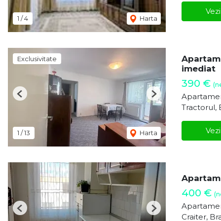
Vezi
1
/
4
Harta
Apartame
Exclusivitate
imediat
390 €
(n
Apartamen
Previous
Next
Tractorul,
Vezi
1
/
13
Harta
Apartamen
400 €
(n
Apartamen
Previous
Next
Craiter, Br