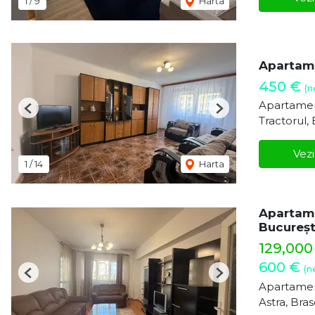
1
/
9
Harta
Apartame
450 €
(n
Apartamen
Previous
Next
Tractorul,
Vezi
1
/
14
Harta
Apartame
Bucureșt
129,00
600 €
(n
Previous
Next
Apartamen
Astra, Bra