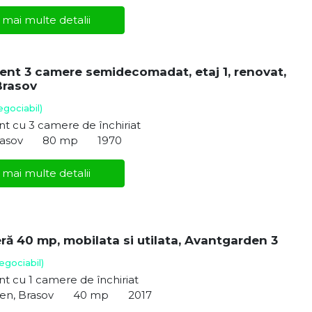
 mai multe detalii
nt 3 camere semidecomadat, etaj 1, renovat,
Brasov
egociabil)
t cu 3 camere de închiriat
rasov
80 mp
1970
 mai multe detalii
ră 40 mp, mobilata si utilata, Avantgarden 3
egociabil)
 cu 1 camere de închiriat
en, Brasov
40 mp
2017