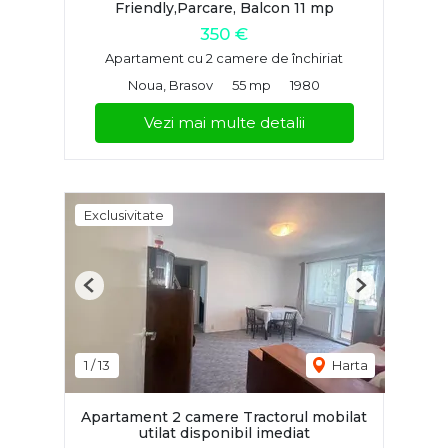
Friendly,Parcare, Balcon 11 mp
350 €
Apartament cu 2 camere de închiriat
Noua, Brasov
55 mp
1980
Vezi mai multe detalii
Exclusivitate
Previous
Next
1
/
13
Harta
Apartament 2 camere Tractorul mobilat
utilat disponibil imediat