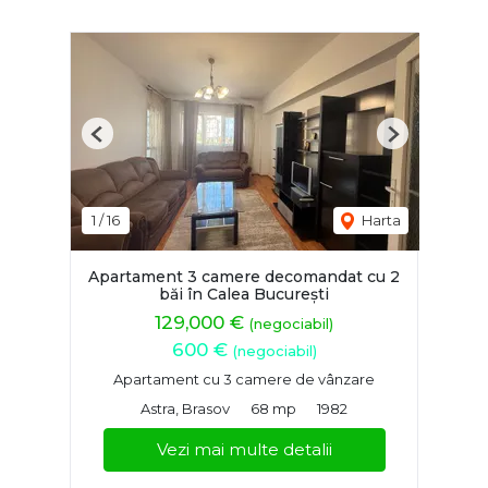
Previous
Next
1
/
16
Harta
Apartament 3 camere decomandat cu 2
băi în Calea București
129,000 €
(negociabil)
600 €
(negociabil)
Apartament cu 3 camere de vânzare
Astra, Brasov
68 mp
1982
Vezi mai multe detalii