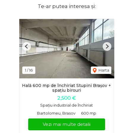
Te-ar putea interesa și:
Previous
Next
1
/
16
Harta
Hală 600 mp de închiriat Stupini Brașov +
spațiu birouri
2,500 €
Spațiu industrial de închiriat
Bartolomeu, Brasov
600 mp
Vezi mai multe detalii