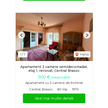
Previous
Next
1
/
7
Harta
Apartament 3 camere semidecomadat,
etaj 1, renovat, Central Brasov
500 €
(negociabil)
Apartament cu 3 camere de închiriat
Central, Brasov
80 mp
1970
Vezi mai multe detalii