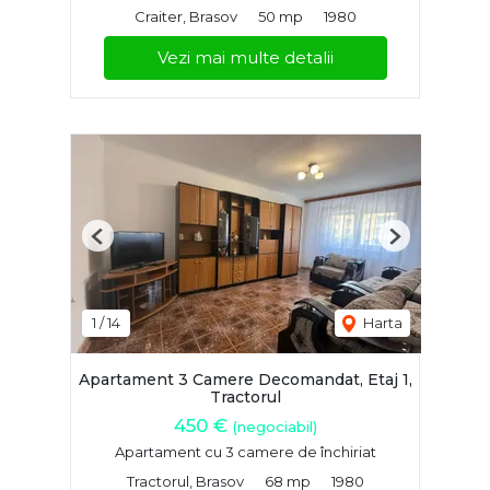
Craiter, Brasov
50 mp
1980
Vezi mai multe detalii
Previous
Next
1
/
14
Harta
Apartament 3 Camere Decomandat, Etaj 1,
Tractorul
450 €
(negociabil)
Apartament cu 3 camere de închiriat
Tractorul, Brasov
68 mp
1980