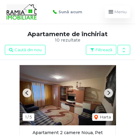
Sună acum
Meniu
Apartamente de închiriat
10 rezultate
Caută din nou
Filtrează
Previous
Next
1
/
5
Harta
Apartament 2 camere Noua, Pet