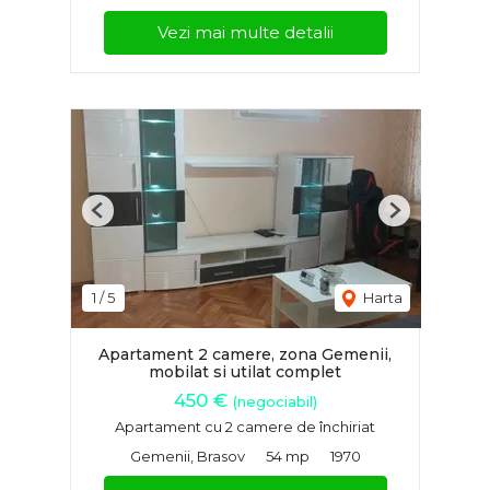
Vezi mai multe detalii
Previous
Next
1
/
5
Harta
Apartament 2 camere, zona Gemenii,
mobilat si utilat complet
450 €
(negociabil)
Apartament cu 2 camere de închiriat
Gemenii, Brasov
54 mp
1970