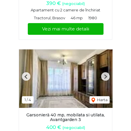
390 €
(negociabil)
Apartament cu 2 camere de închiriat
Tractorul, Brasov
46 mp
1980
Vezi mai multe detalii
Previous
Next
1
/
4
Harta
Garsonieră 40 mp, mobilata si utilata,
Avantgarden 3
400 €
(negociabil)