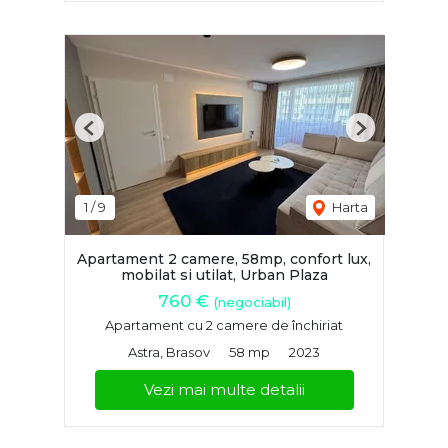
Previous
Next
1
/
9
Harta
Apartament 2 camere, 58mp, confort lux,
mobilat si utilat, Urban Plaza
760 €
(negociabil)
Apartament cu 2 camere de închiriat
Astra, Brasov
58 mp
2023
Vezi mai multe detalii