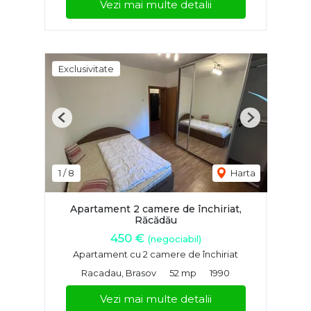
Vezi mai multe detalii
Exclusivitate
Previous
Next
1
/
8
Harta
Apartament 2 camere de închiriat,
Răcădău
450 €
(negociabil)
Apartament cu 2 camere de închiriat
Racadau, Brasov
52 mp
1990
Vezi mai multe detalii